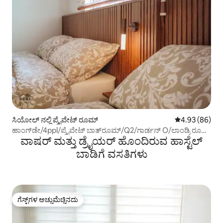
ಸಿಯೋಲ್ ನಲ್ಲಿ ಪ್ರೈವೇಟ್ ರೂಮ್
5 ರಲ್ಲಿ 4.93 ಸರ
4.93 (86)
ಹಾಂಗ್‌ಡೇ/4ppl/ಪ್ರೈವೇಟ್ ಬಾತ್‌ರೂಮ್/Q2/ಗಾರ್ಡನ್ O/ಲಾಂಡ್ರಿ ರೂಮ್
ವಾಷರ್ ಮತ್ತು ಡ್ರೈಯರ್ ಹೊಂದಿರುವ ಹಾಸ್ಟೆಲ್
O/ಕೆಫೆ/ವಿಶ್ವಕಪ್ ಸ್ಟೇಡಿಯಂ
ಬಾಡಿಗೆ ವಸತಿಗಳು
ಗೆಸ್ಟ್‌ಗಳ ಅಚ್ಚುಮೆಚ್ಚಿನದು
ಗೆಸ್ಟ್‌ಗಳ ಅಚ್ಚುಮೆಚ್ಚಿನದು