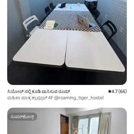
ಸಿಯೋಲ್ ನಲ್ಲಿ ಕೂಡಿ ವಾಸಿಸುವ ರೂಮ್
5 ರಲ್ಲಿ 4.7 ಸರ
4.7 (66)
ಮಹಿಳಾ ಮಾತ್ರ ಕ್ಯಾಪ್ಸೂಲ್ 4F @roaming_tiger_hostel
ಸೂಪರ್‌ಹೋಸ್ಟ್
ಸೂಪರ್‌ಹೋಸ್ಟ್