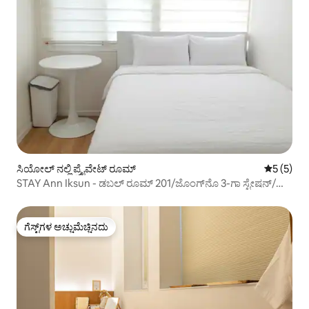
ಸಿಯೋಲ್ ನಲ್ಲಿ ಪ್ರೈವೇಟ್ ರೂಮ್
5 ರಲ್ಲಿ 5 
5 (5)
STAY Ann Iksun - ಡಬಲ್ ರೂಮ್ 201/ಜೊಂಗ್‌ನೊ 3-ಗಾ ಸ್ಟೇಷನ್/
ಜೊಂಗ್ಮ್ಯೊ/ಸೊಸುನ್‌ರಾಗಿಲ್/ಇಕ್ಸನ್-ಡಾಂಗ್/ಚಾಂಗ್‌ಡೆಕ್ ಪ್ಯಾಲೇಸ್
ಗೆಸ್ಟ್‌ಗಳ ಅಚ್ಚುಮೆಚ್ಚಿನದು
ಗೆಸ್ಟ್‌ಗಳ ಅಚ್ಚುಮೆಚ್ಚಿನದು