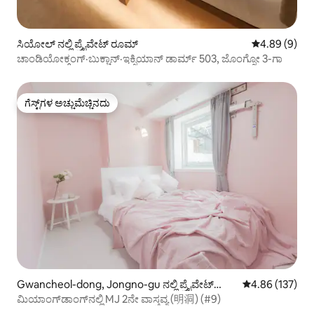
ಸಿಯೋಲ್ ನಲ್ಲಿ ಪ್ರೈವೇಟ್ ರೂಮ್
5 ರಲ್ಲಿ 4.89 ಸ
4.89 (9)
ಚಾಂಡಿಯೋಕ್ಗಂಗ್·ಬುಕ್ಚಾನ್·ಇಕ್ಸಿಯಾನ್ ಡಾರ್ಮ್ 503, ಜೊಂಗ್ನೋ 3-ಗಾ
ಗೆಸ್ಟ್‌ಗಳ ಅಚ್ಚುಮೆಚ್ಚಿನದು
ಗೆಸ್ಟ್‌ಗಳ ಅಚ್ಚುಮೆಚ್ಚಿನದು
Gwancheol-dong, Jongno-gu ನಲ್ಲಿ ಪ್ರೈವೇಟ್
5 ರಲ್ಲಿ 4.86 ಸರಾ
4.86 (137)
ರೂಮ್
ಮಿಯಾಂಗ್‌ಡಾಂಗ್‌ನಲ್ಲಿ MJ 2ನೇ ವಾಸ್ತವ್ಯ (明洞) (#9)