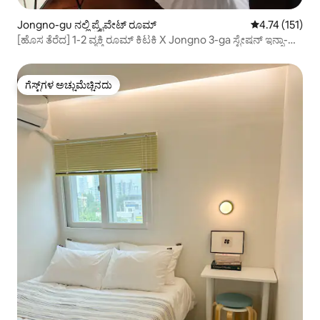
Jongno-gu ನಲ್ಲಿ ಪ್ರೈವೇಟ್ ರೂಮ್
5 ರಲ್ಲಿ 4.74 ಸರಾ
4.74 (151)
[ಹೊಸ ತೆರೆದ] 1-2 ವ್ಯಕ್ತಿ ರೂಮ್ ಕಿಟಕಿ X Jongno 3-ga ಸ್ಟೇಷನ್ ಇನ್ಸಾ-
ಡಾಂಗ್ 1 ನಿಮಿಷದ ನಡಿಗೆ ವಿಂಟೇಜ್ ಮತ್ತು ಸ್ವಚ್ಛ ಮನೆ
ಗೆಸ್ಟ್‌ಗಳ ಅಚ್ಚುಮೆಚ್ಚಿನದು
ಗೆಸ್ಟ್‌ಗಳ ಅಚ್ಚುಮೆಚ್ಚಿನದು