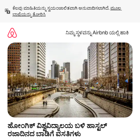
ವಿಷಯಕ್ಕೆ
ಕೆಲವು ಮಾಹಿತಿಯನ್ನು ಸ್ವಯಂಚಾಲಿತವಾಗಿ ಅನುವಾದಿಸಲಾಗಿದೆ. 
ಮೂಲ 
ಹೋಗಿ
ಭಾಷೆಯನ್ನು ತೋರಿಸಿ
ನಿಮ್ಮ ಸ್ಥಳವನ್ನು Airbnb ಯಲ್ಲಿ ಹಾಕಿ
ಹೋಂಗಿಕ್ ವಿಶ್ವವಿದ್ಯಾಲಯ ಬಳಿ ಹಾಸ್ಟಲ್
ರಜಾದಿನದ ಬಾಡಿಗೆ ವಸತಿಗಳು