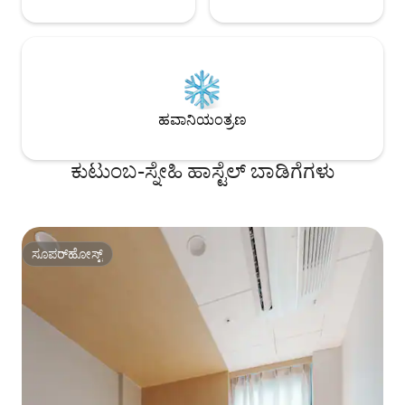
ಸಾಧ್ಯ:) 🧳ಚೆಕ್-ಇನ್ ಮಾಡುವ ಮೊದಲು ಮತ್ತು ಚೆಕ್-
ಔಟ್ ಮಾಡಿದ ನಂತರ ನಾವ
ಸಂಗ್ರಹಿಸುತ್ತೇವೆ.🧳 📍ಚೆಕ್-ಇನ್: 16:00 ಚೆಕ್-
ಔಟ್‌ನಿಂದ ಲಭ್ಯವಿದೆ: 11
ಭಾಗವಹಿಸುವಾಗ ಚೆಕ್-
ಹವಾನಿಯಂತ್ರಣ
ಕುಟುಂಬ-ಸ್ನೇಹಿ ಹಾಸ್ಟೆಲ್ ಬಾಡಿಗೆಗಳು
ಸೂಪರ್‌ಹೋಸ್ಟ್
ಸೂಪರ್‌ಹೋಸ್ಟ್