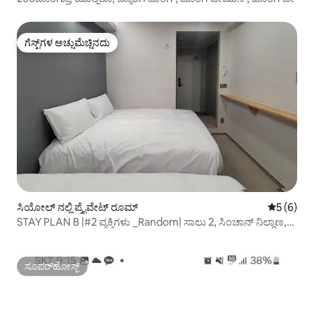
ಗೆಸ್ಟ್‌ಗಳ ಅಚ್ಚುಮೆಚ್ಚಿನದು
ಗೆಸ್ಟ್‌ಗಳ ಅಚ್ಚುಮೆಚ್ಚಿನದು
ಸಿಯೋಲ್ ನಲ್ಲಿ ಪ್ರೈವೇಟ್ ರೂಮ್
5 ರಲ್ಲಿ 5 
5 (6)
STAY PLAN B |#2 ವ್ಯಕ್ತಿಗಳು _Random| ಸಾಲು 2, ಸಿಂಚಾನ್ ನಿಲ್ದಾಣ,
ನಿರ್ಗಮನ 7, 2 ನಿಮಿಷಗಳ ನಡಿಗೆ
ಸೂಪರ್‌ಹೋಸ್ಟ್
ಸೂಪರ್‌ಹೋಸ್ಟ್