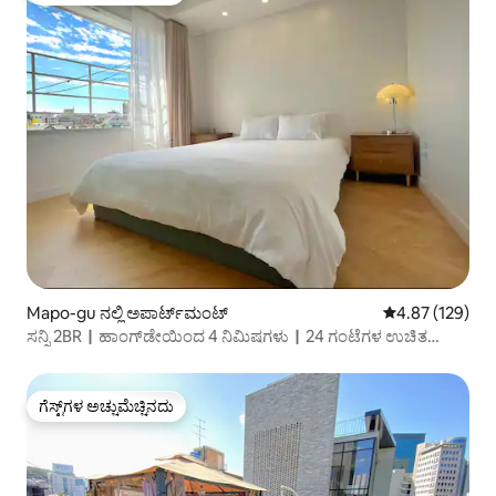
Mapo-gu ನಲ್ಲಿ ಅಪಾರ್ಟ್‌ಮಂಟ್
5 ರಲ್ಲಿ 4.87 ಸರಾ
4.87 (129)
ಸನ್ನಿ 2BR｜ಹಾಂಗ್‌ಡೇಯಿಂದ 4 ನಿಮಿಷಗಳು｜24 ಗಂಟೆಗಳ ಉಚಿತ
ಲಗೇಜ್｜ಎಲಿವೇಟರ್
ಗೆಸ್ಟ್‌ಗಳ ಅಚ್ಚುಮೆಚ್ಚಿನದು
ಗೆಸ್ಟ್‌ಗಳ ಅಚ್ಚುಮೆಚ್ಚಿನದು