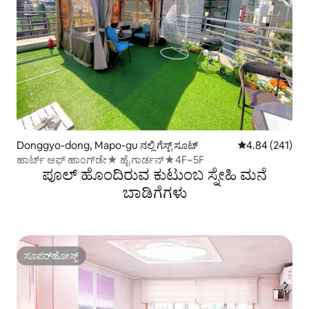
Donggyo-dong, Mapo-gu ನಲ್ಲಿ ಗೆಸ್ಟ್ ಸೂಟ್
5 ರಲ್ಲಿ 4.84 ಸರಾ
4.84 (241)
ಹಾರ್ಟ್ ಆಫ್ ಹಾಂಗ್‌ಡೇ★ ಹೈ ಗಾರ್ಡನ್★4F~5F
ಪೂಲ್ ಹೊಂದಿರುವ ಕುಟುಂಬ ಸ್ನೇಹಿ ಮನೆ
ಬಾಡಿಗೆಗಳು
ಸೂಪರ್‌ಹೋಸ್ಟ್
ಸೂಪರ್‌ಹೋಸ್ಟ್