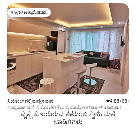
ಗೆಸ್ಟ್‌ಗಳ ಅಚ್ಚುಮೆಚ್ಚಿನದು
ಗೆಸ್ಟ್‌ಗಳ ಅಚ್ಚುಮೆಚ್ಚಿನದು
ಸಿಯೋಲ್ ನಲ್ಲಿ ಮಣ್ಣಿನ ಮನೆ
5 ರಲ್ಲಿ 4.88 ಸರ
4.88 (68)
ಸಂಪೂರ್ಣ ಮನೆ, ಸಿಯೋಲ್‌ನ ಕೇಂದ್ರ, ಮಯೋಂಗ್‌ಡಾಂಗ್ 5 ನಿಮಿಷ. !
ವೈಫೈ ಹೊಂದಿರುವ ಕುಟುಂಬ ಸ್ನೇಹಿ ಮನೆ
ಬಾಡಿಗೆಗಳು