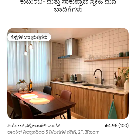
ಕುಟುಂಬ- ಮತ್ತು ಸಾಕುಪ್ರಾಣಿ ಸ್ನೇಹಿ ಮನೆ
ಬಾಡಿಗೆಗಳು
ಗೆಸ್ಟ್‌ಗಳ ಅಚ್ಚುಮೆಚ್ಚಿನದು
ಗೆಸ್ಟ್‌ಗಳ ಅಚ್ಚುಮೆಚ್ಚಿನದು
ಸಿಯೋಲ್ ನಲ್ಲಿ ಅಪಾರ್ಟ್‌ಮಂಟ್
5 ರಲ್ಲಿ 4.96 ಸರಾ
4.96 (100)
ಹಾಂಕಿಕ್ ನಿಲ್ದಾಣದಿಂದ 5 ನಿಮಿಷಗಳ ನಡಿಗೆ, 2F, 3Room