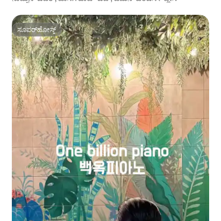
ಸೂಪರ್‌ಹೋಸ್ಟ್
ಸೂಪರ್‌ಹೋಸ್ಟ್