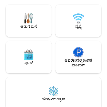
ಮತ್ತು ಇದು ಅನೇಕ ಜನರು ವಿಶಾಲವಾದ ಪ್ರದೇಶದಲ್ಲಿ
ಒರೆ ಸೂರು ಮತ್ತು ಮ
ವಾಸ್ತವ್ಯ ಹೂಡಲು ಅಥವಾ ಒಟ್ಟುಗೂಡಲು ಅನುವು
ಶೈಲಿಯಲ್ಲಿಯೇ ಮನೆಯನ್ನ
ಮಾಡಿಕೊಡುವ ಸೌಕರ್ಯಗಳನ್ನು ಹೊಂದಿರುವ
ಆರಾಮವನ್ನು ಮಾತ್ರ ಹೋಟ
ಆರಾಮದಾಯಕ ಮತ್ತು ಸ್ನೇಹಶೀಲ ಸ್ಥಳವಾಗಿದೆ. 🌡
ಜಾಲರಿ ಕಿಟಕಿಯಿಂದ ಬರ
ಇದು ಹವಾನಿಯಂತ್ರಣ, ಹೀಟಿಂಗ್ ಮತ್ತು
ಅಂಗಳದ ಆಚೆ ಇರುವ ಇನ್ವಾಂಗ
ಬಿಸಿನೀರಿನಂತಹ ವಿವಿಧ ಸೌಕರ್ಯಗಳೊಂದಿಗೆ ತುಂಬಾ
ಸಂಪೂರ್ಣ ಪ್ರತ್ಯೇಕ ಮನೆ
ಅಡುಗೆ ಮನೆ
ವೈಫೈ
ಆಹ್ಲಾದಕರವಾಗಿದೆ. 🏩ವಸತಿ ಸೌಕರ್ಯಗಳ ಬಳಿ AK
ಯಾವುದೇ ಅಡಚಣೆ ಇರುವು
ಪ್ಲಾಜಾ. ಪ್ರಸಿದ್ಧ ರೆಸ್ಟೋರೆಂಟ್‌ಗಳು, ಕೆಫೆಗಳು,
· 2 ಬಾತ್‌ರೂಮ್‌ಗಳು · ಗ
ಹಾಂಗ್‌ಡೇ ಸಾಂಸ್ಕೃತಿಕ ಬೀದಿ, ಗೈಯೊಂಗುಯಿ ಲೈನ್
ಉಚಿತ ಪಾರ್ಕಿಂಗ್ · ಸ್ವ
ಫಾರೆಸ್ಟ್ ರಸ್ತೆ ಇತ್ಯಾದಿಗಳಿವೆ, ಆದ್ದರಿಂದ ನೀವು ಕಲಾತ್ಮಕ
ಹೈ ಚೇರ್ ಸಿದ್ಧವಾಗಿದೆ 🏅 ಸದ್ದಿಲ್ಲದೆ ಸಾಬೀತಾದ ಸಂಗತಿ
ವಾತಾವರಣ, ಶಾಪಿಂಗ್, ಸಂಗೀತ, ರೆಸ್ಟೋರೆಂಟ್‌ಗಳು
· ಸಿಯೋಲ್ ನಗರಸಭೆಯ
ಮತ್ತು ಗುಣಪಡಿಸುವ ಅರಣ್ಯ ರಸ್ತೆಯೊಂದಿಗೆ ಆಕರ್ಷಕ
ಕಾಲ ಅತ್ಯುತ್ತಮ ವಾಸ್ತವ್
ಪ್ರವಾಸವನ್ನು ಆನಂದಿಸಬಹುದು. ❄️ಪ್ರತಿ ರೂಮ್‌ನಲ್ಲಿ
ಬ್ರೇಕ್‌ಫಾಸ್ಟ್ ಅವಾರ್ಡ್ಸ್ 
A/C🔥 ಹೀಟಿಂಗ್. 65-ಇಂಚಿನ ದೊಡ್ಡ ಟಿವಿ. ತಣ್ಣೀರು
ಆವರಣದಲ್ಲಿ ಉಚಿತ
5.0 ಸ್ಟಾರ್ ರೇಟಿಂಗ್ · 
ಪೂಲ್
ಮತ್ತು ಬಿಸಿ ನೀರಿನ ಶುದ್ಧೀಕರಣ ಯಂತ್ರ 👕👖
ಆದರೆ ವಿಮರ್ಶೆಗಳಲ್ಲಿ ಹ
ಪಾರ್ಕಿಂಗ್
ವಾಷಿಂಗ್ ಮೆಷಿನ್, ಡ್ರೈಯರ್, ಅಡುಗೆ ಸೌಕರ್ಯಗಳು,
ಪದವೆಂದರೆ ಅದು ಸಂಖ್ಯ
ರೆಫ್ರಿಜರೇಟರ್ ಮತ್ತು ಟೇಬಲ್‌ವೇರ್ ಒದಗಿಸಲಾಗಿದೆ
'ಆತಿಥ್ಯ' ಆಗಿತ್ತು. ಗ್ಯುಂಗ್‌ಬೋಕ್ ಅರಮನೆ, ಸೊಚಾನ್
🏠ಬಿಡೆಟ್ ಅಳವಡಿಸಲಾಗಿದೆ ಮತ್ತು ಬಾತ್‌ರೂಮ್‌ನಲ್ಲಿ
ಮತ್ತು ಬುಕ್‌ಚಾನ್ ಹತ್ತ
ಟವೆಲ್‌ಗಳು, ಟೂತ್‌ಪೇಸ್ಟ್, ಟೂತ್‌ಬ್ರಷ್, ಶಾಂಪೂ
ಮುಂಭಾಗದಲ್ಲಿರುವ ಬಸ್
ಇತ್ಯಾದಿಗಳು ಬಳಕೆಗೆ ಲಭ್ಯವಿವೆ. 🧊ಆರಂಭಿಕ ಲಗೇಜ್
ಎಲ್ಲೆಡೆಗೂ ಸಂಪರ್ಕವಿದೆ. ನೀವು ಹಿಂಜರಿಯುತ್ತಿದ್ದರೆ,
ಸಂಗ್ರಹಣೆ ಸೇವೆ ಲಭ್ಯವಿದೆ. ವಿದೇಶಿ ನಿವಾಸಿ ಪರವಾನಗಿ
ಹಿಂಜರಿಕೆಯನ್ನೂ ನಾವು ಸ್
ಸಂಖ್ಯೆ: ಸಂಖ್ಯೆ 2026-000384 ಮಿಸ್ಟರ್ ಮ್ಯಾನ್ಷನ್
ಬುವಾಮ್‌ಡಾಂಗ್‌ನಲ್ಲಿ,
ಹವಾನಿಯಂತ್ರಣ
ಸಂಖ್ಯೆ: 2026-180485 ಈ ವಸತಿ ಸೌಕರ್ಯವನ್ನು
ಸಿಯೋಲ್.
ಮಿಸ್ಟರ್ ಮ್ಯಾನ್ಷನ್ ಕಾಯ್ದೆಯ ವಿಶೇಷ ನಿಬಂಧನೆಗಳ