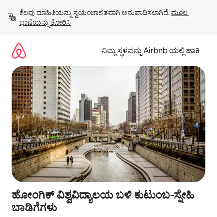
ವಿಷಯಕ್ಕೆ
ಕೆಲವು ಮಾಹಿತಿಯನ್ನು ಸ್ವಯಂಚಾಲಿತವಾಗಿ ಅನುವಾದಿಸಲಾಗಿದೆ. 
ಮೂಲ 
ಹೋಗಿ
ಭಾಷೆಯನ್ನು ತೋರಿಸಿ
ನಿಮ್ಮ ಸ್ಥಳವನ್ನು Airbnb ಯಲ್ಲಿ ಹಾಕಿ
ಹೋಂಗಿಕ್ ವಿಶ್ವವಿದ್ಯಾಲಯ ಬಳಿ ಕುಟುಂಬ-ಸ್ನೇಹಿ
ಬಾಡಿಗೆಗಳು