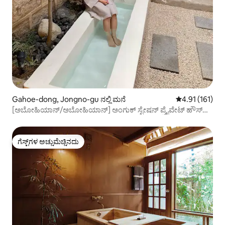
Gahoe-dong, Jongno-gu ನಲ್ಲಿ ಮನೆ
5 ರಲ್ಲಿ 4.91 ಸರಾ
4.91 (161)
[ಅಬೋಹಿಯಾನ್/ಅಬೋಹಿಯಾನ್] ಅಂಗುಕ್ ಸ್ಟೇಷನ್ ಪ್ರೈವೇಟ್ ಹೌಸ್
ಹನೋಕ್ ವಾಸ್ತವ್ಯದಿಂದ ಕಾಲ್ನಡಿಗೆ 10 ನಿಮಿಷಗಳು
ಗೆಸ್ಟ್‌ಗಳ ಅಚ್ಚುಮೆಚ್ಚಿನದು
ಗೆಸ್ಟ್‌ಗಳ ಅಚ್ಚುಮೆಚ್ಚಿನದು