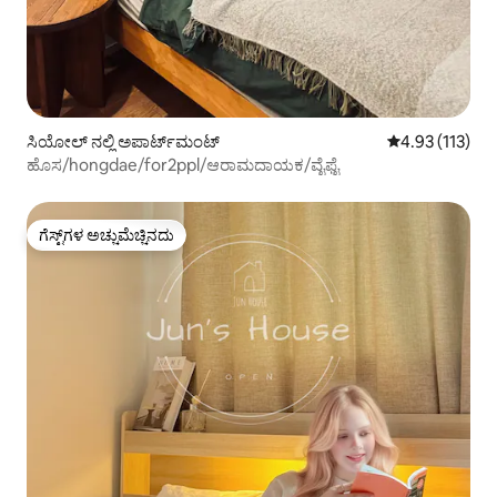
ಸಿಯೋಲ್ ನಲ್ಲಿ ಅಪಾರ್ಟ್‌ಮಂಟ್
5 ರಲ್ಲಿ 4.93 ಸರಾ
4.93 (113)
ಹೊಸ/hongdae/for2ppl/ಆರಾಮದಾಯಕ/ವೈಫೈ
ಗೆಸ್ಟ್‌ಗಳ ಅಚ್ಚುಮೆಚ್ಚಿನದು
ಗೆಸ್ಟ್‌ಗಳ ಅಚ್ಚುಮೆಚ್ಚಿನದು