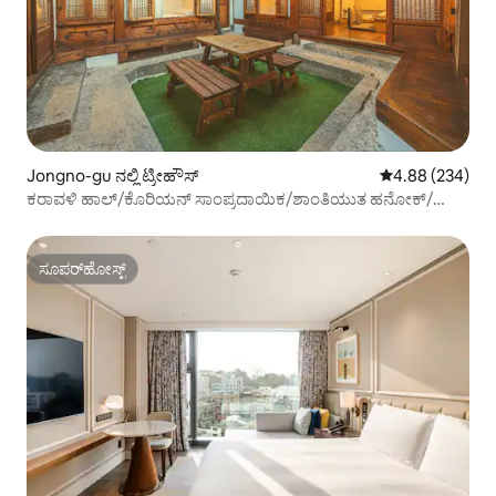
Jongno-gu ನಲ್ಲಿ ಟ್ರೀಹೌಸ್
5 ರಲ್ಲಿ 4.88 ಸರಾ
4.88 (234)
ಕರಾವಳಿ ಹಾಲ್/ಕೊರಿಯನ್ ಸಾಂಪ್ರದಾಯಿಕ/ಶಾಂತಿಯುತ ಹನೋಕ್/
ಪ್ರೈವೇಟ್ ಹೌಸ್ ಬಳಕೆ/ಜಾಕುಝಿ/ಜಿಯಾಂಗ್‌ಬೊಕ್ಗುಂಗ್ ಅರಮನೆ/
ಬುಕ್‌ಚಾನ್
ಸೂಪರ್‌ಹೋಸ್ಟ್
ಸೂಪರ್‌ಹೋಸ್ಟ್