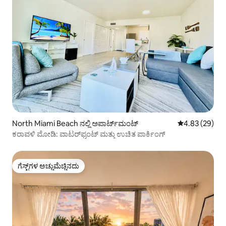
North Miami Beach ನಲ್ಲಿ ಅಪಾರ್ಟ್‌ಮಂಟ್
5 ರಲ್ಲಿ 4.83 ಸರ
4.83 (29)
ಕರಾವಳಿ ಮೋಡಿ: ವಾಟರ್‌ಫ್ರಂಟ್ ಮತ್ತು ಉಚಿತ ಪಾರ್ಕಿಂಗ್
ಗೆಸ್ಟ್‌ಗಳ ಅಚ್ಚುಮೆಚ್ಚಿನದು
ಗೆಸ್ಟ್‌ಗಳ ಅಚ್ಚುಮೆಚ್ಚಿನದು