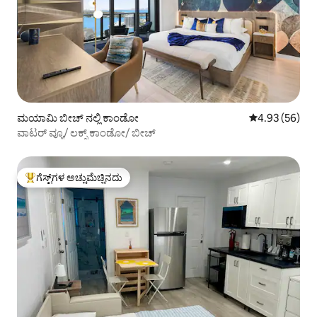
ಮಯಾಮಿ ಬೀಚ್ ನಲ್ಲಿ ಕಾಂಡೋ
5 ರಲ್ಲಿ 4.93 ಸರ
4.93 (56)
ವಾಟರ್ ವ್ಯೂ/ ಲಕ್ಸ್ ಕಾಂಡೋ/ ಬೀಚ್
ಗೆಸ್ಟ್‌ಗಳ ಅಚ್ಚುಮೆಚ್ಚಿನದು
ಗೆಸ್ಟ್‌ಗಳಿಗೆ ಅತಿ ಹೆಚ್ಚು ಅಚ್ಚುಮೆಚ್ಚಿನದು