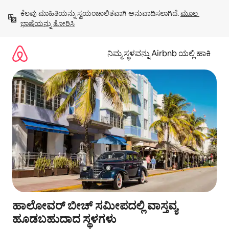
ವಿಷಯಕ್ಕೆ
ಕೆಲವು ಮಾಹಿತಿಯನ್ನು ಸ್ವಯಂಚಾಲಿತವಾಗಿ ಅನುವಾದಿಸಲಾಗಿದೆ. 
ಮೂಲ 
ಹೋಗಿ
ಭಾಷೆಯನ್ನು ತೋರಿಸಿ
ನಿಮ್ಮ ಸ್ಥಳವನ್ನು Airbnb ಯಲ್ಲಿ ಹಾಕಿ
ಹಾಲೋವರ್ ಬೀಚ್ ಸಮೀಪದಲ್ಲಿ ವಾಸ್ತವ್ಯ
ಹೂಡಬಹುದಾದ ಸ್ಥಳಗಳು