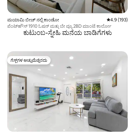
ಮಯಾಮಿ ಬೀಚ್ ನಲ್ಲಿ ಕಾಂಡೋ
5 ರಲ್ಲಿ 4.9 ಸರಾ
4.9 (193)
ಪೆಂಟ್‌ಹೌಸ್ 1910 ಓಷನ್ ಮತ್ತು ಬೇ ವ್ಯೂ 2BD ಮಾಂಟೆ ಕಾರ್ಲೋ
ಕುಟುಂಬ-ಸ್ನೇಹಿ ಮನೆಯ ಬಾಡಿಗೆಗಳು
ಗೆಸ್ಟ್‌ಗಳ ಅಚ್ಚುಮೆಚ್ಚಿನದು
ಗೆಸ್ಟ್‌ಗಳ ಅಚ್ಚುಮೆಚ್ಚಿನದು