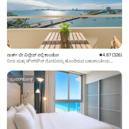
ನಾರ್ತ್ ಬೇ ವಿಲ್ಲೇಜ್ ನಲ್ಲಿ ಕಾಂಡೋ
5 ರಲ್ಲಿ 4.87 ಸರಾ
4.87 (326)
ನೀರು ಮತ್ತು ಡೌನ್‌ಟೌನ್ ನೋಟವನ್ನು ಹೊಂದಿರುವ ಬಹುಕಾಂತೀಯ
ಸ್ಟುಡಿಯೋ.
ಸೂಪರ್‌ಹೋಸ್ಟ್
ಸೂಪರ್‌ಹೋಸ್ಟ್