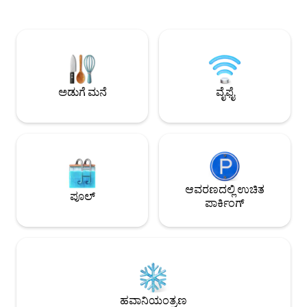
1:ನೀವು ತುಂಬಾ ಸುರಕ್ಷಿತ
ಐಲ್ಸ್‌ನ ಅತ್ಯುತ್ತಮ ಕಡಲತೀರದ ನೋಟವನ್ನು
ಸ್ಥಳದಲ್ಲಿರುತ್ತೀರಿ 2:ನಾವ
ಹೊಂದಿರುವ ಸುಂದರವಾದ ಬಾಲ್ಕನಿಯನ್ನು ಹೊಂದಿದೆ.
ಶುಚಿಗೊಳಿಸುವ ತಂಡವನ್ನ
ಕಡ್ಡಾಯ ವೆಚ್ಚಗಳು (ಮುಂಭಾಗದ ಮೇಜಿನಲ್ಲಿ
ನಿಮಗೆ ಕಲೆರಹಿತವಾಗಿರು
ಪಾವತಿಸಬೇಕಾಗುತ್ತದೆ): • ರೆಸಾರ್ಟ್ ಶುಲ್ಕ: $49.55/
ದಯವಿಟ್ಟು ವಿಮರ್ಶೆಗಳು
ರಾತ್ರಿ (ಬೀಚ್ ಚೇರ್‌ಗಳು, ಛತ್ರಿ ಮತ್ತು ಟವೆಲ್‌ಗಳು -
ತದನಂತರ ಬುಕ್ ಮಾಡಿ. ನ
ವೈಫೈ - ಜಿಮ್) •ವ್ಯಾಲೆಟ್ ಪಾರ್ಕಿಂಗ್: $35/ರಾತ್ರಿ
ಸಂತೋಷವಾಗಿದೆ.
(ನೀವು ಕಾರನ್ನು ತಂದರೆ ಮಾತ್ರ) • ಕನಿಷ್ಠ ವಯಸ್ಸು +21
ಅಡುಗೆ ಮನೆ
ವೈಫೈ
ಆವರಣದಲ್ಲಿ ಉಚಿತ
ಪೂಲ್
ಪಾರ್ಕಿಂಗ್
ಹವಾನಿಯಂತ್ರಣ