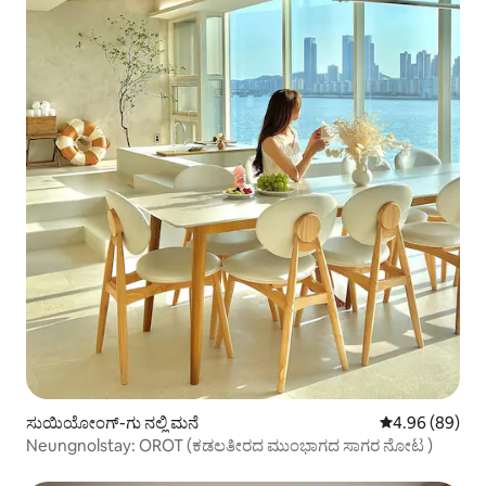
ಸುಯಿಯೋಂಗ್-ಗು ನಲ್ಲಿ ಮನೆ
5 ರಲ್ಲಿ 4.96 ಸರ
4.96 (89)
Neungnolstay: OROT (ಕಡಲತೀರದ ಮುಂಭಾಗದ ಸಾಗರ ನೋಟ )