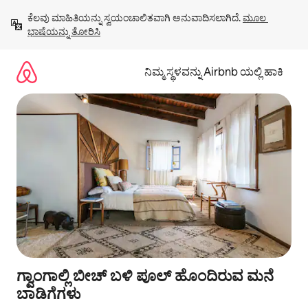
ವಿಷಯಕ್ಕೆ
ಕೆಲವು ಮಾಹಿತಿಯನ್ನು ಸ್ವಯಂಚಾಲಿತವಾಗಿ ಅನುವಾದಿಸಲಾಗಿದೆ. 
ಮೂಲ 
ಹೋಗಿ
ಭಾಷೆಯನ್ನು ತೋರಿಸಿ
ನಿಮ್ಮ ಸ್ಥಳವನ್ನು Airbnb ಯಲ್ಲಿ ಹಾಕಿ
ಗ್ವಾಂಗಾಲ್ಲಿ ಬೀಚ್ ಬಳಿ ಪೂಲ್ ಹೊಂದಿರುವ ಮನೆ
ಬಾಡಿಗೆಗಳು