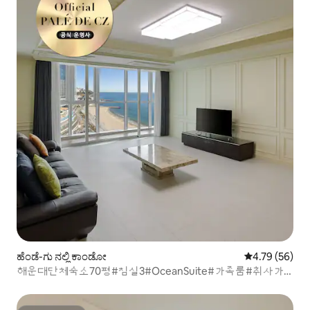
ಹೆಂಡೆ-ಗು ನಲ್ಲಿ ಕಾಂಡೋ
5 ರಲ್ಲಿ 4.79 ಸರ
4.79 (56)
해운대단체숙소70평#침실3#OceanSuite#가족룸#취사가
능#바다감성#힐링스테이#RYS1