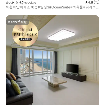
ಹೆಂಡೆ-ಗು ನಲ್ಲಿ ಕಾಂಡೋ
5 ರಲ್ಲಿ 4.8 ಸರ
4.8 (15)
해운대단체숙소70평#침실3#OceanSuite#가족룸#취사가
능#바다감성#힐링스테이#RYS3
ಸೂಪರ್‌ಹೋಸ್ಟ್
ಸೂಪರ್‌ಹೋಸ್ಟ್