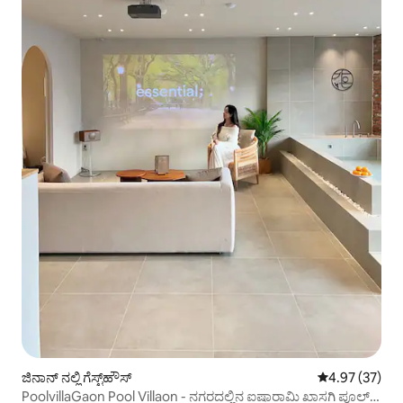
ಜಿನಾನ್ ನಲ್ಲಿ ಗೆಸ್ಟ್‌ಹೌಸ್
5 ರಲ್ಲಿ 4.97 ಸರ
4.97 (37)
PoolvillaGaon Pool Villaon - ನಗರದಲ್ಲಿನ ಐಷಾರಾಮಿ ಖಾಸಗಿ ಪೂಲ್