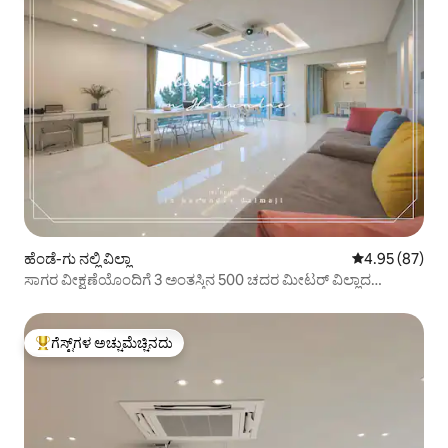
ಹೆಂಡೆ-ಗು ನಲ್ಲಿ ವಿಲ್ಲಾ
5 ರಲ್ಲಿ 4.95 ಸರ
4.95 (87)
ಸಾಗರ ವೀಕ್ಷಣೆಯೊಂದಿಗೆ 3 ಅಂತಸ್ತಿನ 500 ಚದರ ಮೀಟರ್ ವಿಲ್ಲಾದ
ಸಂಪೂರ್ಣ ಬಳಕೆ
ಗೆಸ್ಟ್‌ಗಳ ಅಚ್ಚುಮೆಚ್ಚಿನದು
ಗೆಸ್ಟ್‌ಗಳಿಗೆ ಅತಿ ಹೆಚ್ಚು ಅಚ್ಚುಮೆಚ್ಚಿನದು