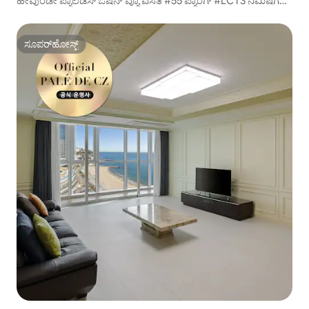
ಹೇವುಂಡೇ ಪ್ಯಾಲೆಡಿಸ್ ಓಷನ್ ವ್ಯೂ ವಸತಿ #55 ಪ್ಯಾಂಗ್ #LCT3 ನಿಮಿಷಗಳು
#ಅಡುಗೆ ಮಾಡಬಹುದು #BeachfrontStay#DL2
ಸೂಪರ್‌ಹೋಸ್ಟ್
ಸೂಪರ್‌ಹೋಸ್ಟ್