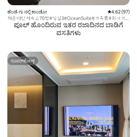
ಹೆಂಡೆ-ಗು ನಲ್ಲಿ ಕಾಂಡೋ
5 ರಲ್ಲಿ 4.62 ಸರ
4.62 (97)
해운대단체숙소70평#침실3#OceanSuite#가족룸#취사가
ಪೂಲ್‌ ಹೊಂದಿರುವ ಇತರ ರಜಾದಿನದ ಬಾಡಿಗೆ
능#바다감성#힐링스테이#RYS2
ವಸತಿಗಳು
ಸೂಪರ್‌ಹೋಸ್ಟ್
ಸೂಪರ್‌ಹೋಸ್ಟ್