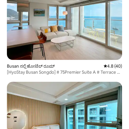
Busan ನಲ್ಲಿ ಹೋಟೆಲ್ ರೂಮ್
5 ರಲ್ಲಿ 4.8 ಸರ
4.8 (40)
[HyoStay Busan Songdo] # 75Premier Suite A # Terrace #
Ocean View # ಸೀ ಕೇಬಲ್ ಕಾರ್ ರಿಯಾಯಿತಿ # 5 ಜನರವರೆಗೆ ಲಭ್ಯವಿದೆ