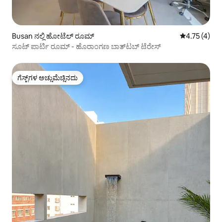
Busan ನಲ್ಲಿ ಹೋಟೆಲ್ ರೂಮ್
5 ರಲ್ಲಿ 4.75 
4.75 (4)
ಸೂಟ್ ಪಾರ್ಟಿ ರೂಮ್ - ಹೊರಾಂಗಣ ಬಾತ್‌ಟಬ್ ಟೆರೇಸ್
ಗೆಸ್ಟ್‌ಗಳ ಅಚ್ಚುಮೆಚ್ಚಿನದು
ಗೆಸ್ಟ್‌ಗಳ ಅಚ್ಚುಮೆಚ್ಚಿನದು