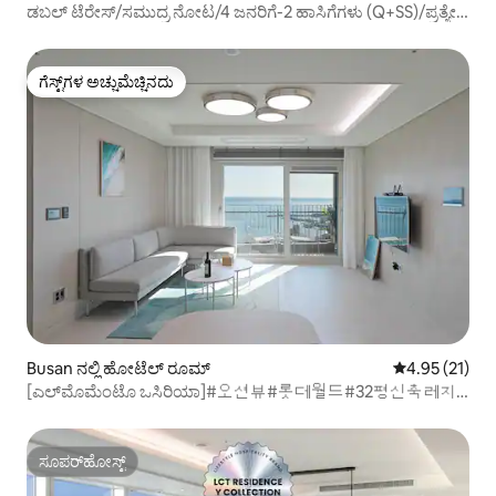
ಡಬಲ್ ಟೆರೇಸ್/ಸಮುದ್ರ ನೋಟ/4 ಜನರಿಗೆ-2 ಹಾಸಿಗೆಗಳು (Q+SS)/ಪ್ರತ್ಯೇಕ
ಕೋಣೆ/3 ನಿಮಿಷಗಳಲ್ಲಿ ಕಡಲತೀರ/ವಾಟರ್ ಪ್ಯೂರಿಫೈಯರ್/ವಾಷಿಂಗ್
ಮೆಷಿನ್/ಡ್ರೈಯರ್/7 ನಿಮಿಷಗಳಲ್ಲಿ ಸಬ್‌ವೇ
ಗೆಸ್ಟ್‌ಗಳ ಅಚ್ಚುಮೆಚ್ಚಿನದು
ಗೆಸ್ಟ್‌ಗಳ ಅಚ್ಚುಮೆಚ್ಚಿನದು
Busan ನಲ್ಲಿ ಹೋಟೆಲ್ ರೂಮ್
5 ರಲ್ಲಿ 4.95 ಸರ
4.95 (21)
[ಎಲ್‌ಮೊಮೆಂಟೊ ಒಸಿರಿಯಾ]#오션뷰#롯데월드#32평신축레지
던스#퀸3# 1-1104
ಸೂಪರ್‌ಹೋಸ್ಟ್
ಸೂಪರ್‌ಹೋಸ್ಟ್