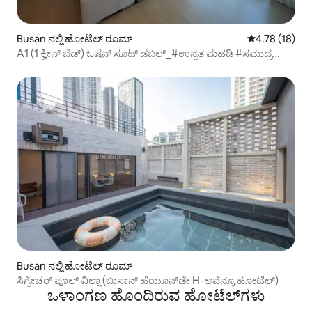
Busan ನಲ್ಲಿ ಹೋಟೆಲ್ ರೂಮ್
5 ರಲ್ಲಿ 4.78 ಸರ
4.78 (18)
A1 (1 ಕ್ವೀನ್ ಬೆಡ್) ಓಷನ್ ಸೂಟ್ ಡಬಲ್_#ಉನ್ನತ ಮಹಡಿ #ಸಮುದ್ರ
ನೋಟ #ಸಮುದ್ರ ನೋಟದ ಟೆರೇಸ್
Busan ನಲ್ಲಿ ಹೋಟೆಲ್ ರೂಮ್
ಸಿಗ್ನೇಚರ್ ಪೂಲ್ ವಿಲ್ಲಾ (ಬುಸಾನ್ ಹೆಯೂನ್‌ಡೇ H-ಅವೆನ್ಯೂ ಹೋಟೆಲ್)
ಒಳಾಂಗಣ ಹೊಂದಿರುವ ಹೋಟೆಲ್‌ಗಳು