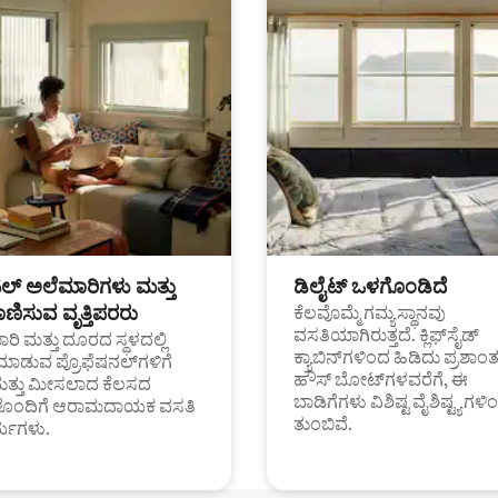
ಟಲ್ ಅಲೆಮಾರಿಗಳು ಮತ್ತು
ಡಿಲೈಟ್ ಒಳಗೊಂಡಿದೆ
ಣಿಸುವ ವೃತ್ತಿಪರರು
ಕೆಲವೊಮ್ಮೆ ಗಮ್ಯಸ್ಥಾನವು
ವಸತಿಯಾಗಿರುತ್ತದೆ. ಕ್ಲಿಫ್‌ಸೈಡ್
ರಿ ಮತ್ತು ದೂರದ ಸ್ಥಳದಲ್ಲಿ
ಕ್ಯಾಬಿನ್‌ಗಳಿಂದ ಹಿಡಿದು ಪ್ರಶಾ
ಮಾಡುವ ಪ್ರೊಫೆಷನಲ್‌ಗಳಿಗೆ
ಹೌಸ್ ಬೋಟ್‌ಗಳವರೆಗೆ, ಈ
ಮತ್ತು ಮೀಸಲಾದ ಕೆಲಸದ
ಬಾಡಿಗೆಗಳು ವಿಶಿಷ್ಟ ವೈಶಿಷ್ಟ್ಯಗಳಿ
ಗಳೊಂದಿಗೆ ಆರಾಮದಾಯಕ ವಸತಿ
ತುಂಬಿವೆ.
್ಯಗಳು.