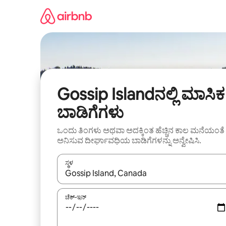
ವಿಷಯಕ್ಕೆ
ಹೋಗಿ
Gossip Islandನಲ್ಲಿ ಮಾಸಿಕ
ಬಾಡಿಗೆಗಳು
ಒಂದು ತಿಂಗಳು ಅಥವಾ ಅದಕ್ಕಿಂತ ಹೆಚ್ಚಿನ ಕಾಲ ಮನೆಯಂತೆ
ಅನಿಸುವ ದೀರ್ಘಾವಧಿಯ ಬಾಡಿಗೆಗಳನ್ನು ಅನ್ವೇಷಿಸಿ.
ಸ್ಥಳ
ಫಲಿತಾಂಶಗಳು ಲಭ್ಯವಿರುವಾಗ, ಅಪ್ ಮತ್ತು ಡೌನ್ ಬಾಣದ ಕೀಲಿಗಳೊ
ಚೆಕ್-ಇನ್