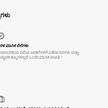
ುಗಳು
ರಳ ಮಾಸಿಕ ಬೆಲೆಗಳು
ೀರ್ಘಾವಧಿಯ ರಜೆಯ ಬಾಡಿಗೆಗಳಿಗೆ ವಿಶೇಷ ದರಗಳು ಮತ್ತು
ೆಚ್ಚುವರಿ ಶುಲ್ಕಗಳಿಲ್ಲದೆ ಒಂದೇ ಮಾಸಿಕ ಪಾವತಿ.*