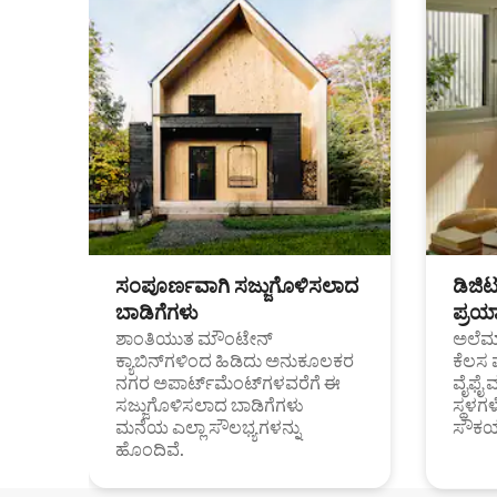
ಸಂಪೂರ್ಣವಾಗಿ ಸಜ್ಜುಗೊಳಿಸಲಾದ
ಡಿಜಿ
ಬಾಡಿಗೆಗಳು
ಪ್ರಯಾ
ಶಾಂತಿಯುತ ಮೌಂಟೇನ್
ಅಲೆಮಾ
ಕ್ಯಾಬಿನ್‌ಗಳಿಂದ ಹಿಡಿದು ಅನುಕೂಲಕರ
ಕೆಲಸ 
ನಗರ ಅಪಾರ್ಟ್‌ಮೆಂಟ್‌ಗಳವರೆಗೆ ಈ
ವೈಫೈ 
ಸಜ್ಜುಗೊಳಿಸಲಾದ ಬಾಡಿಗೆಗಳು
ಸ್ಥಳ
ಮನೆಯ ಎಲ್ಲಾ ಸೌಲಭ್ಯಗಳನ್ನು
ಸೌಕರ
ಹೊಂದಿವೆ.