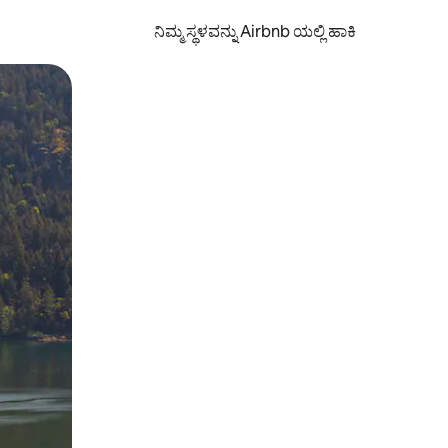
ನಿಮ್ಮ ಸ್ಥಳವನ್ನು Airbnb ಯಲ್ಲಿ ಹಾಕಿ