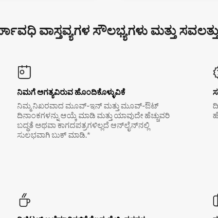
್ಘಾವಧಿ ವಾಸ್ತವ್ಯಗಳ ಸೌಲಭ್ಯಗಳು ಮತ್ತು ಸವಲತ್ತ
ನಿಮಗೆ ಅಗತ್ಯವಿರುವ ಹೊಂದಿಕೊಳ್ಳುವಿಕೆ
ಸ
ನಿಮ್ಮ ನಿಖರವಾದ ಮೂವ್-ಇನ್ ಮತ್ತು ಮೂವ್-ಔಟ್
ದ
ದಿನಾಂಕಗಳನ್ನು ಆಯ್ಕೆ ಮಾಡಿ ಮತ್ತು ಯಾವುದೇ ಹೆಚ್ಚುವರಿ
ಹ
ಬದ್ಧತೆ ಅಥವಾ ಕಾಗದಪತ್ರಗಳಿಲ್ಲದೆ ಆನ್‌ಲೈನ್‌ನಲ್ಲಿ
ಸುಲಭವಾಗಿ ಬುಕ್ ಮಾಡಿ.*