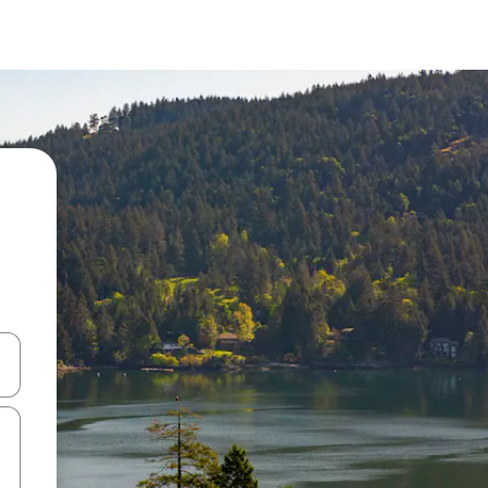
ಂದಿಗೆ ನ್ಯಾವಿಗೇಟ್ ಮಾಡಿ ಅಥವಾ ಸ್ಪರ್ಶ ಅಥವಾ ಸ್ವೈಪ್ ಗೆಸ್ಚರ್‌ಗಳ ಮೂಲಕ ಅನ್ವೇಷಿಸಿ.