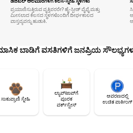
ಡಿಜಿಟಲ್ ಅಲೆಮಾರಿಗಳಿಗೆ ಕೆಲಸ-ಸ್ನೇಹಿ ಸ್ಥಳಗಳು
ಸ
ಪ್ರಯಾಣಿಸುತ್ತಿರುವ ವೃತ್ತಿಪರರೇ? ಹೈ-ಸ್ಪೀಡ್ ವೈಫೈ ಮತ್ತು
ಸ
ಮೀಸಲಾದ ಕೆಲಸದ ಸ್ಥಳಗಳೊಂದಿಗೆ ದೀರ್ಘಕಾಲದ
ಅ
ವಾಸ್ತವ್ಯವನ್ನು ಹುಡುಕಿ.
ಅ
ಮಾಸಿಕ ಬಾಡಿಗೆ ವಸತಿಗಳಿಗೆ ಜನಪ್ರಿಯ ಸೌಲಭ್ಯಗಳ
ಲ್ಯಾಪ್‌ಟಾಪ್‌ಗೆ
ಆವರಣದಲ್ಲಿ
ಸಾಕುಪ್ರಾಣಿ ಸ್ನೇಹಿ
ಪೂರಕ
ಉಚಿತ ಪಾರ್ಕಿಂಗ್
ವರ್ಕ್‌ಸ್ಪೇಸ್