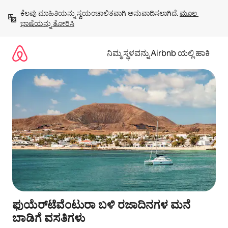
ವಿಷಯಕ್ಕೆ
ಕೆಲವು ಮಾಹಿತಿಯನ್ನು ಸ್ವಯಂಚಾಲಿತವಾಗಿ ಅನುವಾದಿಸಲಾಗಿದೆ. 
ಮೂಲ 
ಹೋಗಿ
ಭಾಷೆಯನ್ನು ತೋರಿಸಿ
ನಿಮ್ಮ ಸ್ಥಳವನ್ನು Airbnb ಯಲ್ಲಿ ಹಾಕಿ
ಫುಯೆರ್‌ಟೆವೆಂಟುರಾ ಬಳಿ ರಜಾದಿನಗಳ ಮನೆ
ಬಾಡಿಗೆ ವಸತಿಗಳು