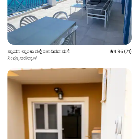
ಪ್ಲಾಯಾ ಬ್ಲಾಂಕಾ ನಲ್ಲಿ ರಜಾದಿನದ ಮನೆ
5 ರಲ್ಲಿ 4.96 ಸರ
4.96 (71)
ಸೀವ್ಯೂ ಅಡೆಲ್ಫಾಸ್