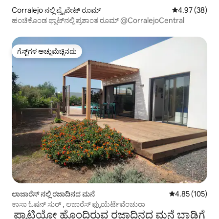
Corralejo ನಲ್ಲಿ ಪ್ರೈವೇಟ್ ರೂಮ್
5 ರಲ್ಲಿ 4.97 ಸರ
4.97 (38)
ಹಂಚಿಕೊಂಡ ಫ್ಲಾಟ್‌ನಲ್ಲಿ ಪ್ರಶಾಂತ ರೂಮ್ @CorralejoCentral
ಗೆಸ್ಟ್‌ಗಳ ಅಚ್ಚುಮೆಚ್ಚಿನದು
ಗೆಸ್ಟ್‌ಗಳ ಅಚ್ಚುಮೆಚ್ಚಿನದು
ಲಾಜಾರೆಸ್ ನಲ್ಲಿ ರಜಾದಿನದ ಮನೆ
5 ರಲ್ಲಿ 4.85 ಸರಾ
4.85 (105)
ಕಾಸಾ ಓಷನ್ ಸುರ್ , ಲಜಾರೆಸ್ ಫ್ಯುಯೆರ್ಟೆವೆಂಚುರಾ
ಪ್ಯಾಟಿಯೋ ಹೊಂದಿರುವ ರಜಾದಿನದ ಮನೆ ಬಾಡಿಗೆ