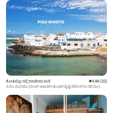
ಕೋತಿಲ್ಲೋ ನಲ್ಲಿ ರಜಾದಿನದ ಮನೆ
5 ರಲ್ಲಿ 4.86 ಸರ
4.86 (22)
ಪಿಸೊ ಬೊನಿಟೊ (ಬೀಚ್ ಅಪಾರ್ಟ್‌ಮೆಂಟ್/ವೈಫೈ/ಟೆರೇಸ್/ಸೀ 50 ಮೀ)