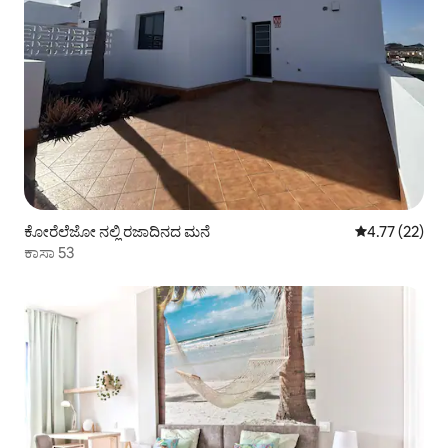
ಕೋರೆಲೆಜೋ ನಲ್ಲಿ ರಜಾದಿನದ ಮನೆ
5 ರಲ್ಲಿ 4.77 ಸರ
4.77 (22)
ಕಾಸಾ 53