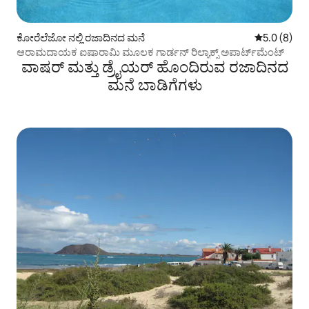
ಕೋರೆಲೆಜೋ ನಲ್ಲಿ ರಜಾದಿನದ ಮನೆ
5 ರಲ್ಲಿ 5.0 ಸ
5.0 (8)
ಆರಾಮದಾಯಕ ಐಷಾರಾಮಿ ಮೂಲಕ ಗಾರ್ಡನ್ ರಿಲ್ಯಾಕ್ಸ್ ಅಪಾರ್ಟ್‌ಮೆಂಟ್
ವಾಷರ್ ಮತ್ತು ಡ್ರೈಯರ್ ಹೊಂದಿರುವ ರಜಾದಿನದ
ಮನೆ ಬಾಡಿಗೆಗಳು