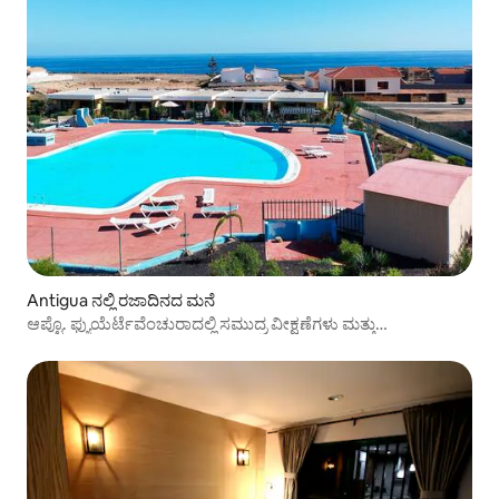
Antigua ನಲ್ಲಿ ರಜಾದಿನದ ಮನೆ
ಆಪ್ಟೊ. ಫ್ಯುಯೆರ್ಟೆವೆಂಚುರಾದಲ್ಲಿ ಸಮುದ್ರ ವೀಕ್ಷಣೆಗಳು ಮತ್ತು
ಈಜುಕೊಳದೊಂದಿಗೆ