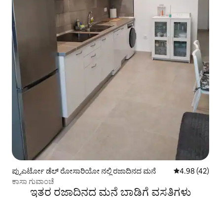
ಪ್ಯುಎರ್ಟೋ ಡೆಲ್ ರೋಸಾರಿಯೋ ನಲ್ಲಿ ರಜಾದಿನದ ಮನೆ
5 ರಲ್ಲಿ 4.98 ಸರ
4.98 (42)
ಕಾಸಾ ಗುವಾಂಚೆ
ಇತರ ರಜಾದಿನದ ಮನೆ ಬಾಡಿಗೆ ವಸತಿಗಳು