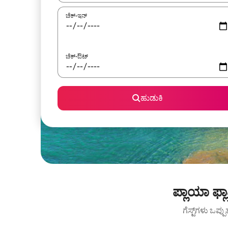
ಚೆಕ್-ಇನ್
ಚೆಕ್-ಔಟ್
ಹುಡುಕಿ
ಪ್ಲಾಯಾ ಫ್
ಗೆಸ್ಟ್‌ಗಳು ಒಪ್ಪ