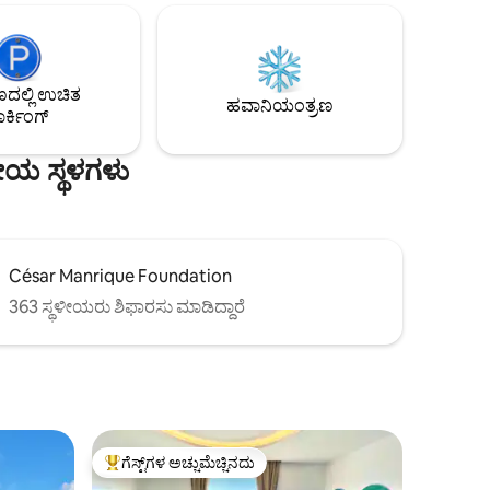
ಸುತ್ತುವರೆದಿರುವ ವಿಶಿಷ್ಟ ರಜಾದಿನಕ್ಕಾಗಿ ಪ್ರತಿ ಐಷಾರಾಮಿ
ಪ್ರವೇಶ.
ವಿವರಗಳೊಂದಿಗೆ ಲ್ಯಾಂಜರೋಟ್ ಕಲಾವಿದರು
ಂಗಡಿಗಳು
ವಿನ್ಯಾಸಗೊಳಿಸಿದ್ದಾರೆ. ವಯಸ್ಕರಿಗೆ ಮಾತ್ರ
 ಸಣ್ಣ
ಾದ ಹೆಚ್ಚಿನ
ಲ್ಲಿ ಉಚಿತ
ನಿವಾರ್ಯವಲ್ಲ.
ಹವಾನಿಯಂತ್ರಣ
ರ್ಕಿಂಗ್
ೀಯ ಸ್ಥಳಗಳು
César Manrique Foundation
363 ಸ್ಥಳೀಯರು ಶಿಫಾರಸು ಮಾಡಿದ್ದಾರೆ
ಗೆಸ್ಟ್‌ಗಳ ಅಚ್ಚುಮೆಚ್ಚಿನದು
ಗೆಸ್ಟ್‌ಗಳಿಗೆ ಅತಿ ಹೆಚ್ಚು ಅಚ್ಚುಮೆಚ್ಚಿನದು