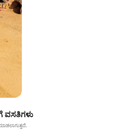
ಗೆ ವಸತಿಗಳು
ಟ್ ಮಾಡಲಾಗುತ್ತದೆ.