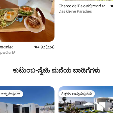
Charco del Palo ನಲ್ಲಿ ಕಾಂಡೋ
5
Das kleine Paradies
ಲಿ ಕಾಂಡೋ
5 ರಲ್ಲಿ 4.92 ಸರಾಸರಿ ರೇಟಿಂಗ್, 224 ವಿಮರ್ಶೆಗಳು
4.92 (224)
್ಯಾಂಜರೋಟ್
ಕುಟುಂಬ-ಸ್ನೇಹಿ ಮನೆಯ ಬಾಡಿಗೆಗಳು
ಳ ಅಚ್ಚುಮೆಚ್ಚಿನದು
ಗೆಸ್ಟ್‌ಗಳ ಅಚ್ಚುಮೆಚ್ಚಿನದು
ೆ ಅತಿ ಹೆಚ್ಚು ಅಚ್ಚುಮೆಚ್ಚಿನದು
ಗೆಸ್ಟ್‌ಗಳ ಅಚ್ಚುಮೆಚ್ಚಿನದು