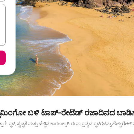
ಲಾಮಿಂಗೋ ಬಳಿ ಟಾಪ್-ರೇಟೆಡ್ ರಜಾದಿನದ ಬಾಡಿ
ುತ್ತಾರೆ: ಸ್ಥಳ, ಸ್ವಚ್ಛತೆ ಮತ್ತು ಹೆಚ್ಚಿನ ಕಾರಣಕ್ಕಾಗಿ ಈ ವಾಸ್ತವ್ಯದ ಸ್ಥಳಗಳನ್ನು ಹೆಚ್ಚು ರೇ