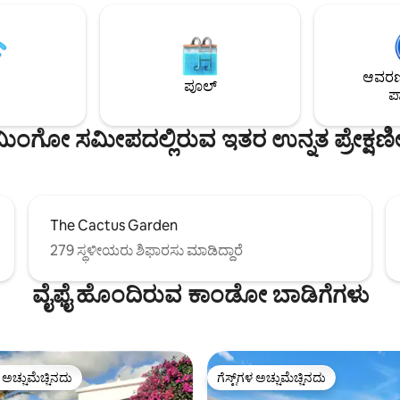
ಮತ್ತು ಅದೇ ಸಮಯದಲ್ಲಿ ಇದು
ಹೊಂದಿರುವ ಸ್ವಂತ ಖಾಸಗಿ ಪೂಲ್ ಸುಲಭ 
್ಲಿರುವ ಎಲ್ಲಾ ರೆಸ್ಟೋರೆಂಟ್‌ಗಳು,
ಇದು ಫ್ಲೆಮಿಂಗೊ ಕಡಲತೀರದಲ್ಲಿರುವ ಅ
್ತು ಅಂಗಡಿಗಳಿಗೆ ಹತ್ತಿರದಲ್ಲಿದೆ.
ಮತ್ತು ರೆಸ್ಟೋರೆಂಟ್‌ಗಳಿಂದ ಕೇವಲ ಒಂದು
ನಡಿಗೆಯಾಗಿದೆ. ಈ ಸ್ಥಳವು ಪ್ಲೇಯಾ ಬ್ಲಾಂಕ
ಆವರಣದ
ಭಾಗಕ್ಕೆ ವಾಕಿಂಗ್ ದೂರದಲ್ಲಿದೆ. ಕಾರು ಅ
ಪೂಲ್
ಪಾ
ಲಾಮಿಂಗೋ ಸಮೀಪದಲ್ಲಿರುವ ಇತರ ಉನ್ನತ ಪ್ರೇಕ್ಷಣ
The Cactus Garden
279 ಸ್ಥಳೀಯರು ಶಿಫಾರಸು ಮಾಡಿದ್ದಾರೆ
ವೈಫೈ ಹೊಂದಿರುವ ಕಾಂಡೋ ಬಾಡಿಗೆಗಳು
ಳ ಅಚ್ಚುಮೆಚ್ಚಿನದು
ಗೆಸ್ಟ್‌ಗಳ ಅಚ್ಚುಮೆಚ್ಚಿನದು
ೆ ಅತಿ ಹೆಚ್ಚು ಅಚ್ಚುಮೆಚ್ಚಿನದು
ಗೆಸ್ಟ್‌ಗಳ ಅಚ್ಚುಮೆಚ್ಚಿನದು