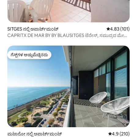
SITGES ನಲ್ಲಿ ಅಪಾರ್ಟ್‌ಮಂಟ್
5 ರಲ್ಲಿ 4.83 ಸರಾ
4.83 (101)
CAPRITX DE MAR BY BY BLAUSITGES ಟೆರೇಸ್, ಸಮುದ್ರದ ಮೇಲೆ
ಪೂಲ್ ಮತ್ತು ವೈಫೈ, ಸುಂದರವಾದ ನೋಟ
ಗೆಸ್ಟ್‌ಗಳ ಅಚ್ಚುಮೆಚ್ಚಿನದು
ಗೆಸ್ಟ್‌ಗಳ ಅಚ್ಚುಮೆಚ್ಚಿನದು
ಮಟಾರೋ ನಲ್ಲಿ ಅಪಾರ್ಟ್‌ಮಂಟ್
5 ರಲ್ಲಿ 4.9 ಸರಾ
4.9 (210)