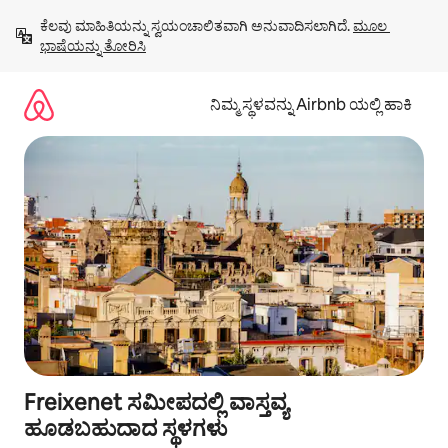
ವಿಷಯಕ್ಕೆ
ಕೆಲವು ಮಾಹಿತಿಯನ್ನು ಸ್ವಯಂಚಾಲಿತವಾಗಿ ಅನುವಾದಿಸಲಾಗಿದೆ. 
ಮೂಲ 
ಹೋಗಿ
ಭಾಷೆಯನ್ನು ತೋರಿಸಿ
ನಿಮ್ಮ ಸ್ಥಳವನ್ನು Airbnb ಯಲ್ಲಿ ಹಾಕಿ
Freixenet ಸಮೀಪದಲ್ಲಿ ವಾಸ್ತವ್ಯ
ಹೂಡಬಹುದಾದ ಸ್ಥಳಗಳು