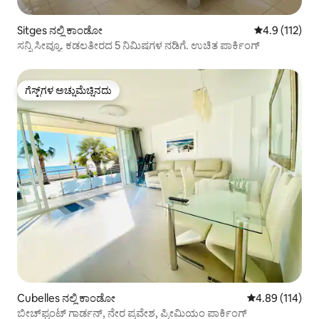
Sitges ನಲ್ಲಿ ಕಾಂಡೋ
5 ರಲ್ಲಿ 4.9 ಸರಾ
4.9 (112)
ಸನ್ನಿ ಸೀವ್ಯೂ. ಕಡಲತೀರದ 5 ನಿಮಿಷಗಳ ನಡಿಗೆ. ಉಚಿತ ಪಾರ್ಕಿಂಗ್
ಗೆಸ್ಟ್‌ಗಳ ಅಚ್ಚುಮೆಚ್ಚಿನದು
ಗೆಸ್ಟ್‌ಗಳ ಅಚ್ಚುಮೆಚ್ಚಿನದು
Cubelles ನಲ್ಲಿ ಕಾಂಡೋ
5 ರಲ್ಲಿ 4.89 ಸರಾ
4.89 (114)
ಬೀಚ್‌ಫ್ರಂಟ್ ಗಾರ್ಡನ್, ನೇರ ಪ್ರವೇಶ, ಪ್ರೀಮಿಯಂ ಪಾರ್ಕಿಂಗ್