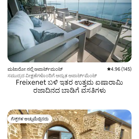
ಮಟಾರೋ ನಲ್ಲಿ ಅಪಾರ್ಟ್‌ಮಂಟ್
5 ರಲ್ಲಿ 4.96 ಸರಾ
4.96 (145)
ಸಮುದ್ರದ ವೀಕ್ಷಣೆಗಳೊಂದಿಗೆ ಅದ್ಭುತ ಅಪಾರ್ಟ್‌ಮೆಂಟ್
Freixenet ಬಳಿ ಇತರ ಉತ್ತಮ ಐಷಾರಾಮಿ
ರಜಾದಿನದ ಬಾಡಿಗೆ ವಸತಿಗಳು
ಗೆಸ್ಟ್‌ಗಳ ಅಚ್ಚುಮೆಚ್ಚಿನದು
ಗೆಸ್ಟ್‌ಗಳ ಅಚ್ಚುಮೆಚ್ಚಿನದು