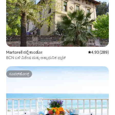
Martorell ನಲ್ಲಿ ಕಾಂಡೋ
5 ರಲ್ಲಿ 4.93 ಸರಾ
4.93 (289)
BCN ಬಳಿ ವಿಶೇಷ ಮತ್ತು ಅತ್ಯಾಧುನಿಕ ಫ್ಲಾಟ್
ಸೂಪರ್‌ಹೋಸ್ಟ್
ಸೂಪರ್‌ಹೋಸ್ಟ್