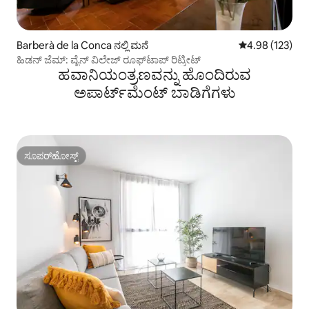
Barberà de la Conca ನಲ್ಲಿ ಮನೆ
5 ರಲ್ಲಿ 4.98 ಸರಾ
4.98 (123)
ಹಿಡನ್ ಜೆಮ್: ವೈನ್ ವಿಲೇಜ್ ರೂಫ್‌ಟಾಪ್ ರಿಟ್ರೀಟ್
ಹವಾನಿಯಂತ್ರಣವನ್ನು ಹೊಂದಿರುವ
ಅಪಾರ್ಟ್‌ಮೆಂಟ್‌ ಬಾಡಿಗೆಗಳು
ಸೂಪರ್‌ಹೋಸ್ಟ್
ಸೂಪರ್‌ಹೋಸ್ಟ್