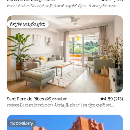
ಅಪಾರ್ಟ್‌ಮೆಂಟೊ ಎನ್ ಬ್ಯಾರಿ ರೋಕ್ ಸ್ಯಾಂಟ್ ಗೈಟಾ, ಕೋಸ್ಟಾ ಡೊರಾಡಾ
ಗೆಸ್ಟ್‌ಗಳ ಅಚ್ಚುಮೆಚ್ಚಿನದು
ಗೆಸ್ಟ್‌ಗಳ ಅಚ್ಚುಮೆಚ್ಚಿನದು
Sant Pere de Ribes ನಲ್ಲಿ ಕಾಂಡೋ
5 ರಲ್ಲಿ 4.89 ಸರಾ
4.89 (213)
ಐಷಾರಾಮಿ ಅಪಾರ್ಟ್‌ಮೆಂಟ್/ ಸೀವ್ಯೂ & ಪೂಲ್ | ಪಾಲ್ಮೆರಾ ಅವರಿಂದ
ಮಿರಾಮಾರ್
ಸೂಪರ್‌ಹೋಸ್ಟ್
ಸೂಪರ್‌ಹೋಸ್ಟ್