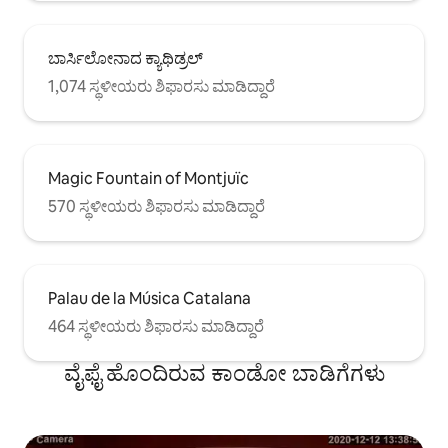
ಬಾರ್ಸಿಲೋನಾದ ಕ್ಯಾಥಿಡ್ರಲ್
1,074 ಸ್ಥಳೀಯರು ಶಿಫಾರಸು ಮಾಡಿದ್ದಾರೆ
Magic Fountain of Montjuïc
570 ಸ್ಥಳೀಯರು ಶಿಫಾರಸು ಮಾಡಿದ್ದಾರೆ
Palau de la Música Catalana
464 ಸ್ಥಳೀಯರು ಶಿಫಾರಸು ಮಾಡಿದ್ದಾರೆ
ವೈಫೈ ಹೊಂದಿರುವ ಕಾಂಡೋ ಬಾಡಿಗೆಗಳು