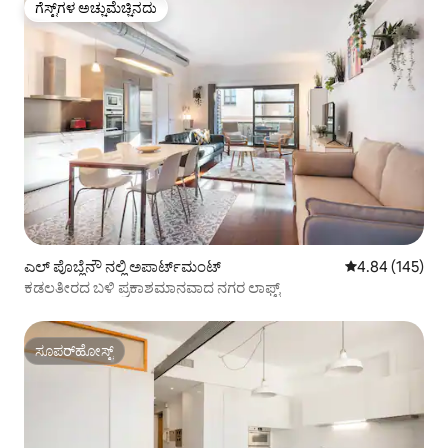
ಗೆಸ್ಟ್‌ಗಳ ಅಚ್ಚುಮೆಚ್ಚಿನದು
ಗೆಸ್ಟ್‌ಗಳ ಅಚ್ಚುಮೆಚ್ಚಿನದು
ಎಲ್ ಪೊಬ್ಲೆನೌ ನಲ್ಲಿ ಅಪಾರ್ಟ್‌ಮಂಟ್
5 ರಲ್ಲಿ 4.84 ಸರಾ
4.84 (145)
ಕಡಲತೀರದ ಬಳಿ ಪ್ರಕಾಶಮಾನವಾದ ನಗರ ಲಾಫ್ಟ್
ಸೂಪರ್‌ಹೋಸ್ಟ್
ಸೂಪರ್‌ಹೋಸ್ಟ್