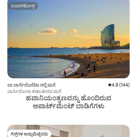
ಸೂಪರ್‌ಹೋಸ್ಟ್
ಸೂಪರ್‌ಹೋಸ್ಟ್
ಲಾ ಬಾರ್ಸೆಲೊನೆಟಾ ನಲ್ಲಿ ಮನೆ
5 ರಲ್ಲಿ 4.8 ಸರಾ
4.8 (144)
ಬಾರ್ಸಿಲೋನಾ ಕಡಲತೀರದ ಮನೆ
ಹವಾನಿಯಂತ್ರಣವನ್ನು ಹೊಂದಿರುವ
ಅಪಾರ್ಟ್‌ಮೆಂಟ್‌ ಬಾಡಿಗೆಗಳು
ಗೆಸ್ಟ್‌ಗಳ ಅಚ್ಚುಮೆಚ್ಚಿನದು
ಗೆಸ್ಟ್‌ಗಳ ಅಚ್ಚುಮೆಚ್ಚಿನದು