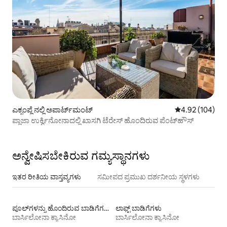
ಎಕ್ಸಂಪ್ಲೆ ನಲ್ಲಿ ಅಪಾರ್ಟ್‌ಮಂಟ್
5 ರಲ್ಲಿ 4.92 ಸರಾ
4.92 (104)
ಪ್ಲಾಜಾ ಉರ್ಕ್ವಿನೋನಾದಲ್ಲಿ ಖಾಸಗಿ ಟೆರೇಸ್ ಹೊಂದಿರುವ ಪೆಂಟ್‌ಹೌಸ್
ಅನ್ವೇಷಿಸಬೇಕಿರುವ ಗಮ್ಯಸ್ಥಾನಗಳು
ಇತರ ರೀತಿಯ ವಾಸ್ತವ್ಯಗಳು
ಸಮೀಪದ ಪ್ರಮುಖ ದರ್ಶನೀಯ ಸ್ಥಳಗಳು
ಪೂಲ್‍ಗಳನ್ನು ಹೊಂದಿರುವ ಬಾಡಿಗೆಗಳು
ಲಾಫ್ಟ್‌ ಬಾಡಿಗೆಗಳು
ಬಾರ್ಸಿಲೋನಾ ಕ್ಯಾಸಿನೋ
ಬಾರ್ಸಿಲೋನಾ ಕ್ಯಾಸಿನೋ