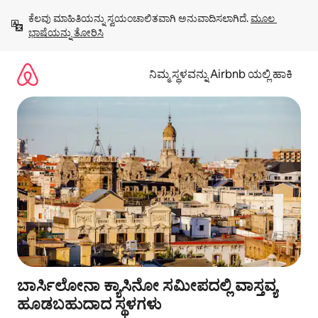
ವಿಷಯಕ್ಕೆ
ಕೆಲವು ಮಾಹಿತಿಯನ್ನು ಸ್ವಯಂಚಾಲಿತವಾಗಿ ಅನುವಾದಿಸಲಾಗಿದೆ. 
ಮೂಲ 
ಹೋಗಿ
ಭಾಷೆಯನ್ನು ತೋರಿಸಿ
ನಿಮ್ಮ ಸ್ಥಳವನ್ನು Airbnb ಯಲ್ಲಿ ಹಾಕಿ
ಬಾರ್ಸಿಲೋನಾ ಕ್ಯಾಸಿನೋ ಸಮೀಪದಲ್ಲಿ ವಾಸ್ತವ್ಯ
ಹೂಡಬಹುದಾದ ಸ್ಥಳಗಳು