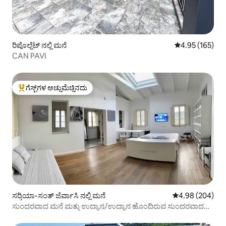
ರಿಪೊಲ್ಲೆಟ್ ನಲ್ಲಿ ಮನೆ
5 ರಲ್ಲಿ 4.95 ಸರಾ
4.95 (165)
CAN PAVI
ಗೆಸ್ಟ್‌ಗಳ ಅಚ್ಚುಮೆಚ್ಚಿನದು
ಗೆಸ್ಟ್‌ಗಳಿಗೆ ಅತಿ ಹೆಚ್ಚು ಅಚ್ಚುಮೆಚ್ಚಿನದು
ಸರ್ರಿಯಾ-ಸಂತ್ ಜೆರ್ವಾಸಿ ನಲ್ಲಿ ಮನೆ
5 ರಲ್ಲಿ 4.98 ಸರಾ
4.98 (204)
ಸುಂದರವಾದ ಮನೆ ಮತ್ತು ಉದ್ಯಾನ/ಉದ್ಯಾನ ಹೊಂದಿರುವ ಸುಂದರವಾದ
ಮನೆ