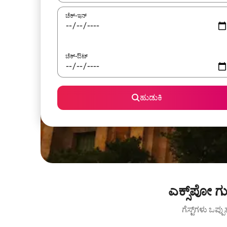
ಚೆಕ್-ಇನ್
ಚೆಕ್-ಔಟ್
ಹುಡುಕಿ
ಎಕ್ಸ್‌ಪೋ 
ಗೆಸ್ಟ್‌ಗಳು ಒಪ್ಪ