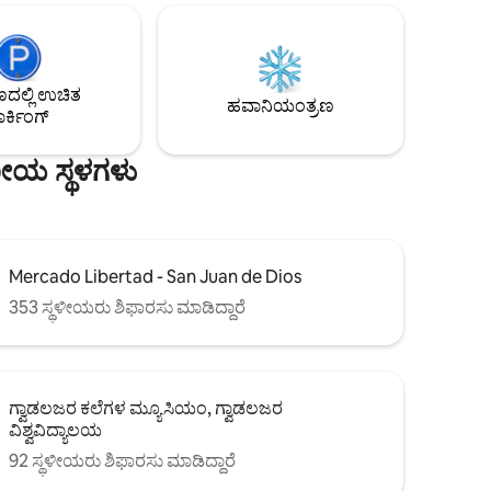
‌ನಲ್ಲಿ
ಎಲ್ಲದರೊಂದಿಗೆ ಬರುತ್ತದೆ. ನೀವು ಎಕ್ಸ್‌ಪೋ
ಗಳು ಮತ್ತು/
ಗ್ವಾಡಲಜರಾಕ್ಕೆ ಬಂದರೆ ಮತ್ತು ನಿಮ್ಮ ಆಗಮನದ
ರಿಸುವಾಗ
ಮೊದಲು ವಸ್ತುಗಳನ್ನು ಕಳುಹಿಸಬೇಕಾದರೆ, ನಾನು
ೋರ್ಟ್ ಅಥವಾ
ಅವುಗಳನ್ನು ಸಂತೋಷದಿಂದ ಸ್ವೀಕರಿಸುತ್ತೇನೆ ಮತ್ತು
ಲ್ಲಿ ಉಚಿತ
ನಿಮ್ಮ ಆಗಮನದ ನಂತರ ಅವುಗಳನ್ನು ನಿಮಗೆ
ಹವಾನಿಯಂತ್ರಣ
ರ್ಕಿಂಗ್
ತಲುಪಿಸುತ್ತೇನೆ.
ಣೀಯ ಸ್ಥಳಗಳು
Mercado Libertad - San Juan de Dios
353 ಸ್ಥಳೀಯರು ಶಿಫಾರಸು ಮಾಡಿದ್ದಾರೆ
ಗ್ವಾಡಲಜರ ಕಲೆಗಳ ಮ್ಯೂಸಿಯಂ, ಗ್ವಾಡಲಜರ
ವಿಶ್ವವಿದ್ಯಾಲಯ
92 ಸ್ಥಳೀಯರು ಶಿಫಾರಸು ಮಾಡಿದ್ದಾರೆ