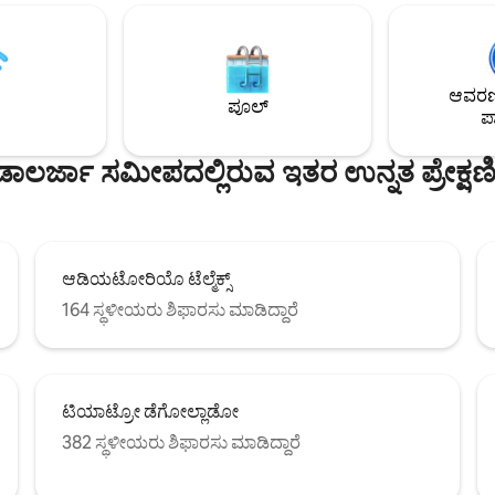
, ಟೋಸ್ಟರ್, ಮೈಕ್ರೊವೇವ್, ಬ್ಲೆಂಡರ್
ಮತ್ತು ಭದ್ರತೆ. ಚೋಚೆರಾ, ಕಾಲೆ ವೈ ಜಾರ್ಡಿನ್
 ಮನೆಯಲ್ಲಿ ಅನುಭವಿಸಬೇಕಾದ ಎಲ್ಲವನ್ನೂ
ಭದ್ರತಾ ಕ್ಯಾಮರಾಗಳು. ಯಾವುದೇ ಪಾರ್ಟಿ
ಾಗಿಲ ಬಳಿ ಖಾಸಗಿ ಪಾರ್ಕಿಂಗ್. ಅತ್ಯುತ್ತಮ
ಅಥವಾ ಕೂಟಗಳಿಲ್ಲ. ಕೀಗಳನ್ನು ಹಸ್ತಾಂತ
ಾ ಡೆಲ್ ಸೋಲ್‌ನಿಂದ 5 ನಿಮಿಷಗಳು ಮತ್ತು
ನಾವು ಗುರುತನ್ನು ಕೇಳುತ್ತೇವೆ. ಪಾಸ್‌ಪ
ಆವರಣದ
ಗಳಿಗೆ ಪ್ರವೇಶ.
INE ಅವಧಿ ಮುಗಿದಿಲ್ಲ.
ಪೂಲ್
ಪಾ
ುಡಾಲರ್ಜಾ ಸಮೀಪದಲ್ಲಿರುವ ಇತರ ಉನ್ನತ ಪ್ರೇಕ್ಷ
ಆಡಿಯಟೋರಿಯೊ ಟೆಲ್ಮೆಕ್ಸ್
164 ಸ್ಥಳೀಯರು ಶಿಫಾರಸು ಮಾಡಿದ್ದಾರೆ
ಟಿಯಾಟ್ರೋ ಡೆಗೋಲ್ಲಾಡೋ
382 ಸ್ಥಳೀಯರು ಶಿಫಾರಸು ಮಾಡಿದ್ದಾರೆ