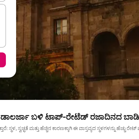
ಗುಡಾಲರ್ಜಾ ಬಳಿ ಟಾಪ್-ರೇಟೆಡ್ ರಜಾದಿನದ ಬಾಡಿ
ುತ್ತಾರೆ: ಸ್ಥಳ, ಸ್ವಚ್ಛತೆ ಮತ್ತು ಹೆಚ್ಚಿನ ಕಾರಣಕ್ಕಾಗಿ ಈ ವಾಸ್ತವ್ಯದ ಸ್ಥಳಗಳನ್ನು ಹೆಚ್ಚು ರೇ