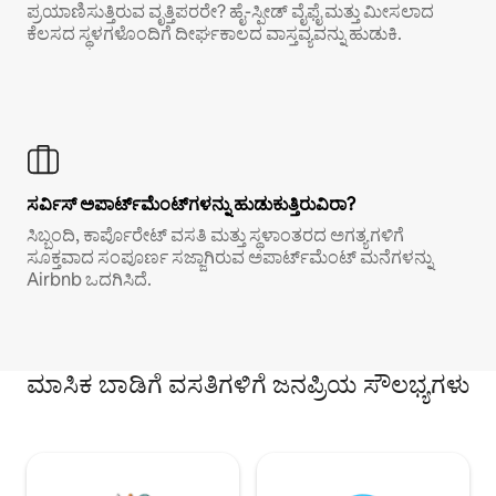
ಪ್ರಯಾಣಿಸುತ್ತಿರುವ ವೃತ್ತಿಪರರೇ? ಹೈ-ಸ್ಪೀಡ್ ವೈಫೈ ಮತ್ತು ಮೀಸಲಾದ
ಕೆಲಸದ ಸ್ಥಳಗಳೊಂದಿಗೆ ದೀರ್ಘಕಾಲದ ವಾಸ್ತವ್ಯವನ್ನು ಹುಡುಕಿ.
ಸರ್ವಿಸ್ ಅಪಾರ್ಟ್‌ಮೆಂಟ್‌ಗಳನ್ನು ಹುಡುಕುತ್ತಿರುವಿರಾ?
ಸಿಬ್ಬಂದಿ, ಕಾರ್ಪೊರೇಟ್ ವಸತಿ ಮತ್ತು ಸ್ಥಳಾಂತರದ ಅಗತ್ಯಗಳಿಗೆ
ಸೂಕ್ತವಾದ ಸಂಪೂರ್ಣ ಸಜ್ಜಾಗಿರುವ ಅಪಾರ್ಟ್‌ಮೆಂಟ್ ಮನೆಗಳನ್ನು
Airbnb ಒದಗಿಸಿದೆ.
ಮಾಸಿಕ ಬಾಡಿಗೆ ವಸತಿಗಳಿಗೆ ಜನಪ್ರಿಯ ಸೌಲಭ್ಯಗಳು