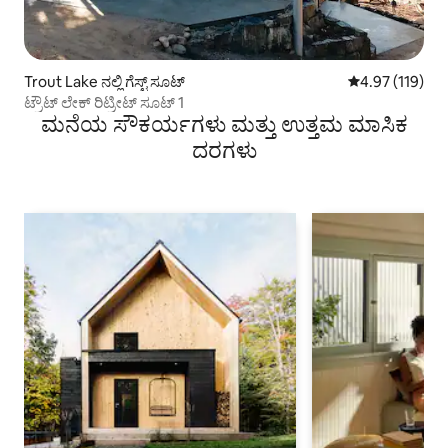
Trout Lake ನಲ್ಲಿ ಗೆಸ್ಟ್ ಸೂಟ್
5 ರಲ್ಲಿ 4.97 ಸರಾ
4.97 (119)
ಟ್ರೌಟ್ ಲೇಕ್ ರಿಟ್ರೀಟ್ ಸೂಟ್ 1
ಮನೆಯ ಸೌಕರ್ಯಗಳು ಮತ್ತು ಉತ್ತಮ ಮಾಸಿಕ
ದರಗಳು