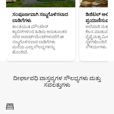
ಸಂಪೂರ್ಣವಾಗಿ ಸಜ್ಜುಗೊಳಿಸಲಾದ
ಡಿಜಿಟಲ್ ಅಲೆಮಾ
ಬಾಡಿಗೆಗಳು
ಪ್ರಯಾಣಿಸುವ ವೃತ
ಶಾಂತಿಯುತ ಮೌಂಟೇನ್
ಅಲೆಮಾರಿ ಮತ್ತು ದೂ
ಕ್ಯಾಬಿನ್‌ಗಳಿಂದ ಹಿಡಿದು ಅನುಕೂಲಕರ
ಕೆಲಸ ಮಾಡುವ ಪ್ರೊ
ನಗರ ಅಪಾರ್ಟ್‌ಮೆಂಟ್‌ಗಳವರೆಗೆ ಈ
ವೈಫೈ ಮತ್ತು ಮೀಸ
ಸಜ್ಜುಗೊಳಿಸಲಾದ ಬಾಡಿಗೆಗಳು
ಸ್ಥಳಗಳೊಂದಿಗೆ 
ಮನೆಯ ಎಲ್ಲಾ ಸೌಲಭ್ಯಗಳನ್ನು
ಸೌಕರ್ಯಗಳು.
ಹೊಂದಿವೆ.
ದೀರ್ಘಾವಧಿ ವಾಸ್ತವ್ಯಗಳ ಸೌಲಭ್ಯಗಳು ಮತ್ತು
ಸವಲತ್ತುಗಳು