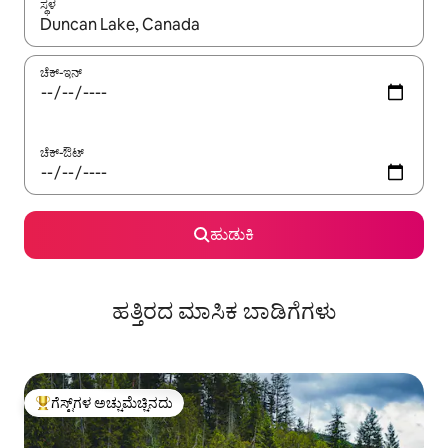
ಸ್ಥಳ
ಫಲಿತಾಂಶಗಳು ಲಭ್ಯವಿರುವಾಗ, ಅಪ್ ಮತ್ತು ಡೌನ್ ಬಾಣದ ಕೀಲಿಗಳೊಂದಿಗೆ ನ್ಯಾವಿಗೇಟ
ಚೆಕ್-ಇನ್
ಚೆಕ್-ಔಟ್
ಹುಡುಕಿ
ಹತ್ತಿರದ ಮಾಸಿಕ ಬಾಡಿಗೆಗಳು
ಗೆಸ್ಟ್‌ಗಳ ಅಚ್ಚುಮೆಚ್ಚಿನದು
ಗೆಸ್ಟ್‌ಗಳಿಗೆ ಅತಿ ಹೆಚ್ಚು ಅಚ್ಚುಮೆಚ್ಚಿನದು