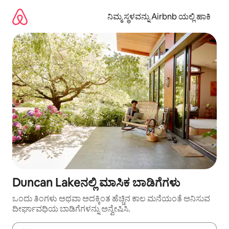
ವಿಷಯಕ್ಕೆ
ಹೋಗಿ
ನಿಮ್ಮ ಸ್ಥಳವನ್ನು Airbnb ಯಲ್ಲಿ ಹಾಕಿ
Duncan Lakeನಲ್ಲಿ ಮಾಸಿಕ ಬಾಡಿಗೆಗಳು
ಒಂದು ತಿಂಗಳು ಅಥವಾ ಅದಕ್ಕಿಂತ ಹೆಚ್ಚಿನ ಕಾಲ ಮನೆಯಂತೆ ಅನಿಸುವ
ದೀರ್ಘಾವಧಿಯ ಬಾಡಿಗೆಗಳನ್ನು ಅನ್ವೇಷಿಸಿ.