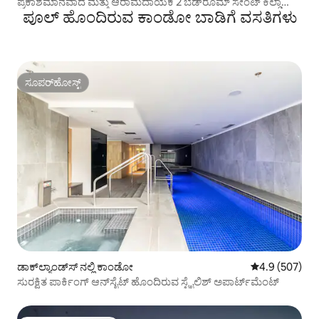
ಪ್ರಕಾಶಮಾನವಾದ ಮತ್ತು ಆರಾಮದಾಯಕ 2 ಬೆಡ್‌ರೂಮ್ ಸೇಂಟ್ ಕಿಲ್ಡಾ
ಪೂಲ್ ಹೊಂದಿರುವ ಕಾಂಡೋ ಬಾಡಿಗೆ ವಸತಿಗಳು
ಈಸ್ಟ್ ಅಪಾರ್ಟ್‌ಮೆಂಟ್
ಸೂಪರ್‌ಹೋಸ್ಟ್
ಸೂಪರ್‌ಹೋಸ್ಟ್
ಡಾಕ್‌ಲ್ಯಾಂಡ್‌ಸ್ ನಲ್ಲಿ ಕಾಂಡೋ
5 ರಲ್ಲಿ 4.9 ಸರಾ
4.9 (507)
ಸುರಕ್ಷಿತ ಪಾರ್ಕಿಂಗ್ ಆನ್‌ಸೈಟ್ ಹೊಂದಿರುವ ಸ್ಟೈಲಿಶ್ ಅಪಾರ್ಟ್‌ಮೆಂಟ್