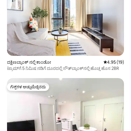
ದಕ್ಷಿಣಬ್ಯಾಂಕ್ ನಲ್ಲಿ ಕಾಂಡೋ
5 ರಲ್ಲಿ 4.95 ಸರ
4.95 (19)
ಟ್ರಾಮ್‌ಗೆ 5 ನಿಮಿಷ ನಡಿಗೆ ದೂರದಲ್ಲಿ ಸೌತ್‌ಬ್ಯಾಂಕ್‌ನಲ್ಲಿ ಹೊಚ್ಚ ಹೊಸ 2BR
ಗೆಸ್ಟ್‌ಗಳ ಅಚ್ಚುಮೆಚ್ಚಿನದು
ಗೆಸ್ಟ್‌ಗಳ ಅಚ್ಚುಮೆಚ್ಚಿನದು