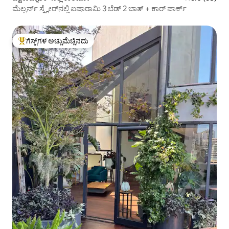
ಮೆಲ್ಬರ್ನ್ ಸ್ಕ್ವೇರ್‌ನಲ್ಲಿ ಐಷಾರಾಮಿ 3 ಬೆಡ್ 2 ಬಾತ್ + ಕಾರ್ ಪಾರ್ಕ್
ಗೆಸ್ಟ್‌ಗಳ ಅಚ್ಚುಮೆಚ್ಚಿನದು
ಗೆಸ್ಟ್‌ಗಳಿಗೆ ಅತಿ ಹೆಚ್ಚು ಅಚ್ಚುಮೆಚ್ಚಿನದು