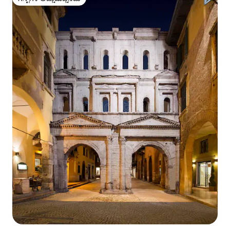
ಗೆಸ್ಟ್‌ಗಳ ಅಚ್ಚುಮೆಚ್ಚಿನದು