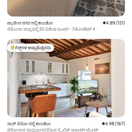
ಪ್ರಾಚೀನ ನಗರ ನಲ್ಲಿ ಕಾಂಡೋ
5 ರಲ್ಲಿ 4.89 ಸರಾ
4.89 (121)
ವೆರೋನಾ ಮಧ್ಯದಲ್ಲಿ 20 ವಿಶೇಷ ರೂಮ್ - ನಿಕೋಡೆಮ್ 4
ಗೆಸ್ಟ್‌ಗಳ ಅಚ್ಚುಮೆಚ್ಚಿನದು
ಗೆಸ್ಟ್‌ಗಳಿಗೆ ಅತಿ ಹೆಚ್ಚು ಅಚ್ಚುಮೆಚ್ಚಿನದು
ಸಾನ್ ಜೆನೋ ನಲ್ಲಿ ಕಾಂಡೋ
5 ರಲ್ಲಿ 4.98 ಸರಾ
4.98 (167)
ವೆರೋನಾದ ಮಧ್ಯಭಾಗದಲ್ಲಿರುವ ಸ್ಟೈಲಿಶ್ ಅಪಾರ್ಟ್‌ಮೆಂಟ್