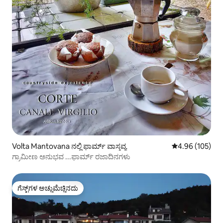
Volta Mantovana ನಲ್ಲಿ ಫಾರ್ಮ್ ವಾಸ್ತವ್ಯ
5 ರಲ್ಲಿ 4.96 ಸರಾ
4.96 (105)
ಗ್ರಾಮೀಣ ಅನುಭವ ...ಫಾರ್ಮ್ ರಜಾದಿನಗಳು
ಗೆಸ್ಟ್‌ಗಳ ಅಚ್ಚುಮೆಚ್ಚಿನದು
ಗೆಸ್ಟ್‌ಗಳ ಅಚ್ಚುಮೆಚ್ಚಿನದು