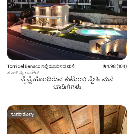
Torri del Benaco ನಲ್ಲಿ ರಜಾದಿನದ ಮನೆ
5 ರಲ್ಲಿ 4.98 ಸರಾ
4.98 (104)
ಸೂಟ್ ಮೈ ಅಮೌರ್
ವೈಫೈ ಹೊಂದಿರುವ ಕುಟುಂಬ ಸ್ನೇಹಿ ಮನೆ
ಬಾಡಿಗೆಗಳು
ಸೂಪರ್‌ಹೋಸ್ಟ್
ಸೂಪರ್‌ಹೋಸ್ಟ್