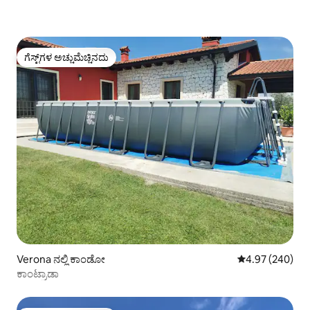
ಗೆಸ್ಟ್‌ಗಳ ಅಚ್ಚುಮೆಚ್ಚಿನದು
ಗೆಸ್ಟ್‌ಗಳ ಅಚ್ಚುಮೆಚ್ಚಿನದು
Verona ನಲ್ಲಿ ಕಾಂಡೋ
5 ರಲ್ಲಿ 4.97 ಸರಾ
4.97 (240)
ಕಾಂಟ್ರಾಡಾ