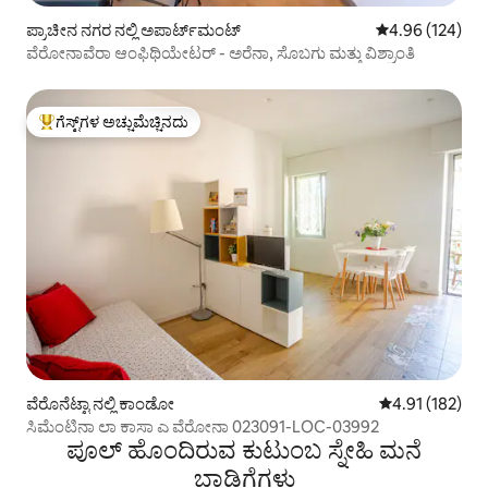
ಪ್ರಾಚೀನ ನಗರ ನಲ್ಲಿ ಅಪಾರ್ಟ್‌ಮಂಟ್
5 ರಲ್ಲಿ 4.96 ಸರಾ
4.96 (124)
ವೆರೋನಾವೆರಾ ಆಂಫಿಥಿಯೇಟರ್ - ಅರೆನಾ, ಸೊಬಗು ಮತ್ತು ವಿಶ್ರಾಂತಿ
ಗೆಸ್ಟ್‌ಗಳ ಅಚ್ಚುಮೆಚ್ಚಿನದು
ಗೆಸ್ಟ್‌ಗಳಿಗೆ ಅತಿ ಹೆಚ್ಚು ಅಚ್ಚುಮೆಚ್ಚಿನದು
ವೆರೊನೆಟ್ಟಾ ನಲ್ಲಿ ಕಾಂಡೋ
5 ರಲ್ಲಿ 4.91 ಸರಾ
4.91 (182)
ಸಿಮೆಂಟಿನಾ ಲಾ ಕಾಸಾ ಎ ವೆರೋನಾ 023091-LOC-03992
ಪೂಲ್ ಹೊಂದಿರುವ ಕುಟುಂಬ ಸ್ನೇಹಿ ಮನೆ
ಬಾಡಿಗೆಗಳು