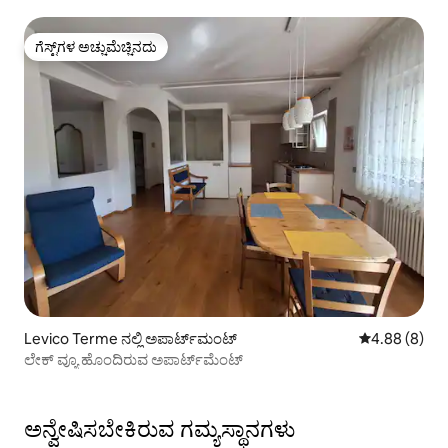
ಗೆಸ್ಟ್‌ಗಳ ಅಚ್ಚುಮೆಚ್ಚಿನದು
ಗೆಸ್ಟ್‌ಗಳ ಅಚ್ಚುಮೆಚ್ಚಿನದು
Levico Terme ನಲ್ಲಿ ಅಪಾರ್ಟ್‌ಮಂಟ್
5 ರಲ್ಲಿ 4.88 ಸ
4.88 (8)
ಲೇಕ್ ವ್ಯೂ ಹೊಂದಿರುವ ಅಪಾರ್ಟ್‌ಮೆಂಟ್
ಅನ್ವೇಷಿಸಬೇಕಿರುವ ಗಮ್ಯಸ್ಥಾನಗಳು