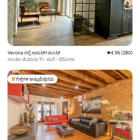
Verona ನಲ್ಲಿ ಅಪಾರ್ಟ್‌ಮಂಟ್
5 ರಲ್ಲಿ 4.96 ಸರಾ
4.96 (280)
ಸಾಂಟಾ ಚಿಯಾರಾ 11 - ಮನೆ - ವೆರೋನಾ
ಗೆಸ್ಟ್‌ಗಳ ಅಚ್ಚುಮೆಚ್ಚಿನದು
ಗೆಸ್ಟ್‌ಗಳಿಗೆ ಅತಿ ಹೆಚ್ಚು ಅಚ್ಚುಮೆಚ್ಚಿನದು