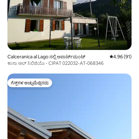
Calceranica al Lago ನಲ್ಲಿ ಅಪಾರ್ಟ್‌ಮಂಟ್
5 ರಲ್ಲಿ 4.96 ಸರ
4.96 (91)
ಕಾಸಾ ಅಲ್ ಸಿಲಿಜಿಯೊ - CIPAT 022032-AT-068346
ಗೆಸ್ಟ್‌ಗಳ ಅಚ್ಚುಮೆಚ್ಚಿನದು
ಗೆಸ್ಟ್‌ಗಳ ಅಚ್ಚುಮೆಚ್ಚಿನದು