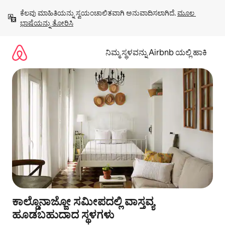
ವಿಷಯಕ್ಕೆ
ಕೆಲವು ಮಾಹಿತಿಯನ್ನು ಸ್ವಯಂಚಾಲಿತವಾಗಿ ಅನುವಾದಿಸಲಾಗಿದೆ. 
ಮೂಲ 
ಹೋಗಿ
ಭಾಷೆಯನ್ನು ತೋರಿಸಿ
ನಿಮ್ಮ ಸ್ಥಳವನ್ನು Airbnb ಯಲ್ಲಿ ಹಾಕಿ
ಕಾಲ್ಡೊನಾಜ್ಜೋ ಸಮೀಪದಲ್ಲಿ ವಾಸ್ತವ್ಯ
ಹೂಡಬಹುದಾದ ಸ್ಥಳಗಳು