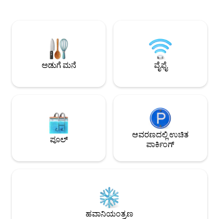
ಸ್ಮಾರ್ಟ್ ಟಿವಿ ಮೆಮೊರಿ ಬ
ಕಡಲತೀರಗಳಿಗೆ ಹತ್ತಿರದಲ್ಲಿ (ಕೇವಲ 9 ಕಿ.ಮೀ.),
ಪಾಕಪದ್ಧತಿ ಮತ್ತು ವೈನ್
ಟ್ರೆಮೊಸಿನೆ ಸುಲ್ ಗಾರ್ಡಾ ಉಸಿರು ಬಿಗಿಹಿಡಿಯುವ
ವೇಗದ 📶 ವೈ-ಫೈ ❤️ ವಾರ್ಷಿಕೋತ್ಸವಗಳು,
ದೃಶ್ಯಗಳು, ಗ್ರಾಮೀಣ ಸಂಸ್ಕೃತಿ ಮತ್ತು ಸಾಕಷ್ಟು
ಪ್ರಸ್ತಾವನೆಗಳು, ಹನಿಮೂನ
ಕ್ರೀಡೆಗಳನ್ನು ಒದಗಿಸುತ್ತದೆ. ವಿಶಾಲವಾದ ತೆರೆದ
ವಾರಾಂತ್ಯಗಳಿಗೆ ಸೂಕ್ತವಾಗ
ಪ್ರದೇಶಗಳು ಪರ್ವತಗಳ ಅದ್ಭುತ ನೋಟಗಳನ್ನು ಮತ್ತು
ನಿಮಗಾಗಿ ಮಾತ್ರವೇ ಇರುವ 
ಬೇಸಿಗೆಯಲ್ಲಿಯೂ ತಂಪಾದ ಹವಾಮಾನವನ್ನು
ಖಾತರಿಪಡಿಸುತ್ತವೆ, ಏಕೆಂದರೆ ಕಣಿವೆಯು
ಅಡುಗೆ ಮನೆ
ವೈಫೈ
ಅಸಾಧಾರಣವಾಗಿ ಗಾಳಿಯಾಡುವಂತಿದೆ.
ಆವರಣದಲ್ಲಿ ಉಚಿತ
ಪೂಲ್
ಪಾರ್ಕಿಂಗ್
ಹವಾನಿಯಂತ್ರಣ