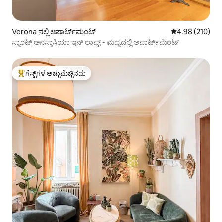
Verona ನಲ್ಲಿ ಅಪಾರ್ಟ್‌ಮಂಟ್
5 ರಲ್ಲಿ 4.98 ಸರಾ
4.98 (210)
ಸ್ಯಾಂಟ್'ಅನಸ್ತಾಸಿಯಾ ಇನ್ ಲಾಫ್ಟ್ - ಮಧ್ಯದಲ್ಲಿ ಅಪಾರ್ಟ್‌ಮೆಂಟ್
ಗೆಸ್ಟ್‌ಗಳ ಅಚ್ಚುಮೆಚ್ಚಿನದು
ಗೆಸ್ಟ್‌ಗಳಿಗೆ ಅತಿ ಹೆಚ್ಚು ಅಚ್ಚುಮೆಚ್ಚಿನದು