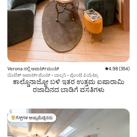
Verona ನಲ್ಲಿ ಅಪಾರ್ಟ್‌ಮಂಟ್
5 ರಲ್ಲಿ 4.98 ಸರಾ
4.98 (354)
ಬೊಟಿಕ್ ಅಪಾರ್ಟ್‌ಮೆಂಟ್ • ಬಾಲ್ಕನಿ • ಪೊಂಟೆ ಪಿಯೆಟ್ರಾ
ಕಾಲ್ಡೊನಾಜ್ಜೋ ಬಳಿ ಇತರ ಉತ್ತಮ ಐಷಾರಾಮಿ
ರಜಾದಿನದ ಬಾಡಿಗೆ ವಸತಿಗಳು
ಗೆಸ್ಟ್‌ಗಳ ಅಚ್ಚುಮೆಚ್ಚಿನದು
ಗೆಸ್ಟ್‌ಗಳಿಗೆ ಅತಿ ಹೆಚ್ಚು ಅಚ್ಚುಮೆಚ್ಚಿನದು