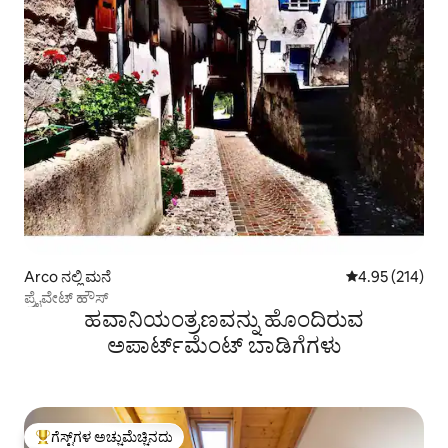
Arco ನಲ್ಲಿ ಮನೆ
5 ರಲ್ಲಿ 4.95 ಸರಾ
4.95 (214)
ಪ್ರೈವೇಟ್ ಹೌಸ್
ಹವಾನಿಯಂತ್ರಣವನ್ನು ಹೊಂದಿರುವ
ಅಪಾರ್ಟ್‌ಮೆಂಟ್‌ ಬಾಡಿಗೆಗಳು
ಗೆಸ್ಟ್‌ಗಳ ಅಚ್ಚುಮೆಚ್ಚಿನದು
ಗೆಸ್ಟ್‌ಗಳಿಗೆ ಅತಿ ಹೆಚ್ಚು ಅಚ್ಚುಮೆಚ್ಚಿನದು