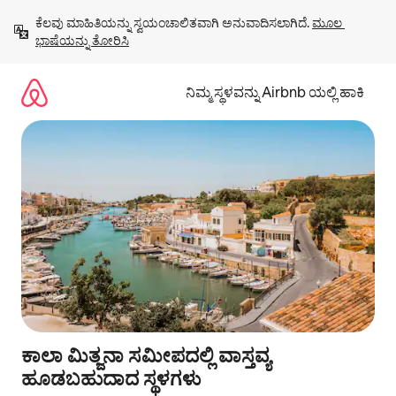
ವಿಷಯಕ್ಕೆ
ಕೆಲವು ಮಾಹಿತಿಯನ್ನು ಸ್ವಯಂಚಾಲಿತವಾಗಿ ಅನುವಾದಿಸಲಾಗಿದೆ. 
ಮೂಲ 
ಹೋಗಿ
ಭಾಷೆಯನ್ನು ತೋರಿಸಿ
ನಿಮ್ಮ ಸ್ಥಳವನ್ನು Airbnb ಯಲ್ಲಿ ಹಾಕಿ
ಕಾಲಾ ಮಿತ್ಜನಾ ಸಮೀಪದಲ್ಲಿ ವಾಸ್ತವ್ಯ
ಹೂಡಬಹುದಾದ ಸ್ಥಳಗಳು