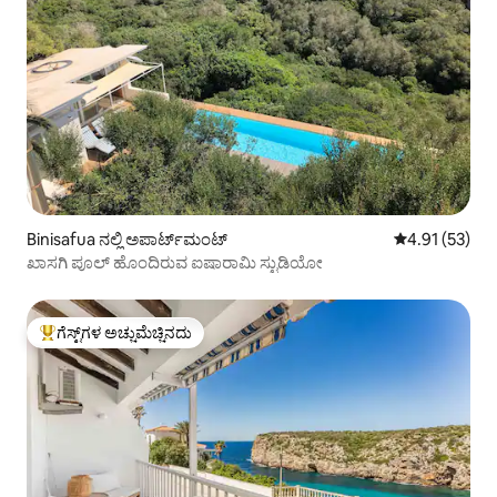
Binisafua ನಲ್ಲಿ ಅಪಾರ್ಟ್‌ಮಂಟ್
5 ರಲ್ಲಿ 4.91 ಸರ
4.91 (53)
ಖಾಸಗಿ ಪೂಲ್ ಹೊಂದಿರುವ ಐಷಾರಾಮಿ ಸ್ಟುಡಿಯೋ
ಗೆಸ್ಟ್‌ಗಳ ಅಚ್ಚುಮೆಚ್ಚಿನದು
ಗೆಸ್ಟ್‌ಗಳಿಗೆ ಅತಿ ಹೆಚ್ಚು ಅಚ್ಚುಮೆಚ್ಚಿನದು