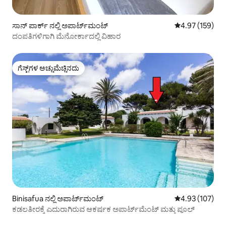
ಸಾನ್ ಪಾರ್ಕ್ ನಲ್ಲಿ ಅಪಾರ್ಟ್‌ಮಂಟ್
5 ರಲ್ಲಿ 4.97 ಸರಾ
4.97 (159)
ದಂಪತಿಗಳಿಗಾಗಿ ಮೆನೋರ್ಕಾದಲ್ಲಿ ವಿಹಾರ
ಗೆಸ್ಟ್‌ಗಳ ಅಚ್ಚುಮೆಚ್ಚಿನದು
ಗೆಸ್ಟ್‌ಗಳ ಅಚ್ಚುಮೆಚ್ಚಿನದು
Binisafua ನಲ್ಲಿ ಅಪಾರ್ಟ್‌ಮಂಟ್
5 ರಲ್ಲಿ 4.93 ಸರಾ
4.93 (107)
ಕಡಲತೀರಕ್ಕೆ ಎದುರಾಗಿರುವ ಆಕರ್ಷಕ ಅಪಾರ್ಟ್‌ಮೆಂಟ್ ಮತ್ತು ಪೂಲ್