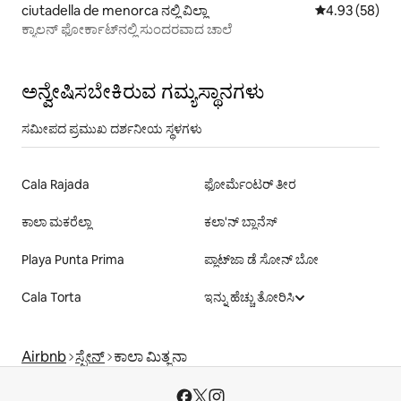
ciutadella de menorca ನಲ್ಲಿ ವಿಲ್ಲಾ
5 ರಲ್ಲಿ 4.93 ಸರ
4.93 (58)
ಕ್ಯಾಲನ್ ಫೋರ್ಕಾಟ್‌ನಲ್ಲಿ ಸುಂದರವಾದ ಚಾಲೆ
ಅನ್ವೇಷಿಸಬೇಕಿರುವ ಗಮ್ಯಸ್ಥಾನಗಳು
ಸಮೀಪದ ಪ್ರಮುಖ ದರ್ಶನೀಯ ಸ್ಥಳಗಳು
Cala Rajada
ಫೋರ್ಮೆಂಟರ್ ತೀರ
ಕಾಲಾ ಮಕರೆಲ್ಲಾ
ಕಲಾ'ನ್ ಬ್ಲಾನೆಸ್
Playa Punta Prima
ಪ್ಲಾಟ್‌ಜಾ ಡೆ ಸೋನ್ ಬೋ
Cala Torta
ಇನ್ನು ಹೆಚ್ಚು ತೋರಿಸಿ
Airbnb
ಸ್ಪೇನ್
ಕಾಲಾ ಮಿತ್ಜನಾ