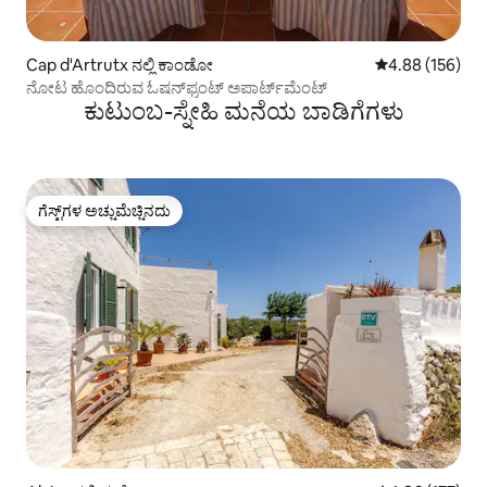
Cap d'Artrutx ನಲ್ಲಿ ಕಾಂಡೋ
5 ರಲ್ಲಿ 4.88 ಸರಾ
4.88 (156)
ನೋಟ ಹೊಂದಿರುವ ಓಷನ್‌ಫ್ರಂಟ್ ಅಪಾರ್ಟ್‌ಮೆಂಟ್
ಕುಟುಂಬ-ಸ್ನೇಹಿ ಮನೆಯ ಬಾಡಿಗೆಗಳು
ಗೆಸ್ಟ್‌ಗಳ ಅಚ್ಚುಮೆಚ್ಚಿನದು
ಗೆಸ್ಟ್‌ಗಳ ಅಚ್ಚುಮೆಚ್ಚಿನದು