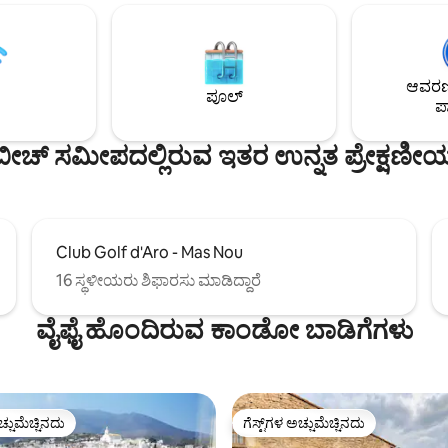
ಿ ರೋಂಡಾ ಡಿ ಲಾ ಕೋಸ್ಟಾ ಬ್ರವಾ
10 ನಿಮಿಷಗಳ ನಡಿಗೆ, ಅಲ್ಲಿ ನೀವು ಎಲ್ಲಾ
್ತದೆ, ಇದು ಕನಸಿನಂತಹ ಕೋವ್‌ಗಳು
ರೆಸ್ಟೋರೆಂಟ್‌ಗಳು, ಅಂಗಡಿಗಳು, ವಿರಾಮವ
ಚೀನ ಕಡಲತೀರಗಳನ್ನು ಅನ್ವೇಷಿಸಲು
ಕಾಣಬಹುದು. ಪಾಲಮಸ್, ಗಿರೋನಾ, ಕ್ಯಾಲೆ
ಸುತ್ತದೆ. ಅದರ 3 ಸೊಗಸಾದ
ಟೋಸಾ ಡಿ ಮಾರ್, ಸ್ಯಾಂಟ್ ಫೆಲಿಯು, S
ಆವರಣದ
ಂದ ನೀವು ಸಮುದ್ರ ಮತ್ತು ಪೈನ್ ಅರಣ್ಯದ
Begur ನಿಂದ ಕೆಲವು ಕಿಲೋಮೀಟರ್ ದೂರ
ಪೂಲ್
ಪಾ
ಗಳನ್ನು ಆನಂದಿಸುತ್ತೀರಿ.
ಬೀಚ್ ಸಮೀಪದಲ್ಲಿರುವ ಇತರ ಉನ್ನತ ಪ್ರೇಕ್ಷಣೀಯ
Club Golf d'Aro - Mas Nou
16 ಸ್ಥಳೀಯರು ಶಿಫಾರಸು ಮಾಡಿದ್ದಾರೆ
ವೈಫೈ ಹೊಂದಿರುವ ಕಾಂಡೋ ಬಾಡಿಗೆಗಳು
ಚ್ಚುಮೆಚ್ಚಿನದು
ಗೆಸ್ಟ್‌ಗಳ ಅಚ್ಚುಮೆಚ್ಚಿನದು
ಚ್ಚುಮೆಚ್ಚಿನದು
ಗೆಸ್ಟ್‌ಗಳ ಅಚ್ಚುಮೆಚ್ಚಿನದು