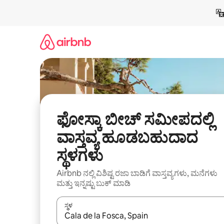
ವಿಷಯಕ್ಕೆ
ಹೋಗಿ
ಫೋಸ್ಕಾ ಬೀಚ್ ಸಮೀಪದಲ್ಲಿ
ವಾಸ್ತವ್ಯ ಹೂಡಬಹುದಾದ
ಸ್ಥಳಗಳು
Airbnb ನಲ್ಲಿ ವಿಶಿಷ್ಟ ರಜಾ ಬಾಡಿಗೆ ವಾಸ್ತವ್ಯಗಳು, ಮನೆಗಳು
ಮತ್ತು ಇನ್ನಷ್ಟು ಬುಕ್ ಮಾಡಿ
ಸ್ಥಳ
ಫಲಿತಾಂಶಗಳು ಲಭ್ಯವಿರುವಾಗ, ಅಪ್ ಮತ್ತು ಡೌನ್ ಬಾಣದ ಕೀಲಿಗಳೊ