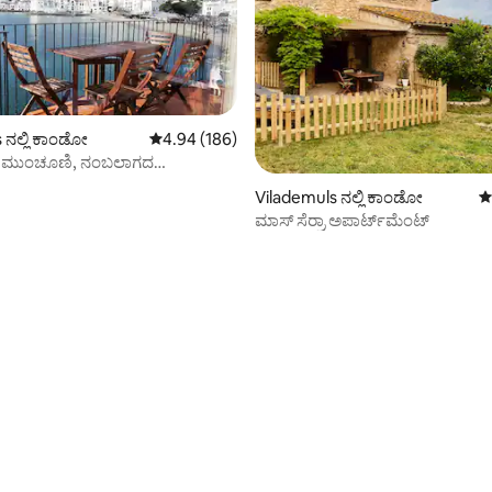
ನಲ್ಲಿ ಕಾಂಡೋ
5 ರಲ್ಲಿ 4.94 ಸರಾಸರಿ ರೇಟಿಂಗ್, 186 ವಿಮರ್ಶೆಗಳು
4.94 (186)
 ಮುಂಚೂಣಿ, ನಂಬಲಾಗದ
(P11.PB)
Vilademuls ನಲ್ಲಿ ಕಾಂಡೋ
5
ಮಾಸ್ ಸೆರ್ರಾ ಅಪಾರ್ಟ್‌ಮೆಂಟ್
್, 168 ವಿಮರ್ಶೆಗಳು