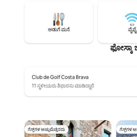
ಇರುವ ವಿಶೇಷ ಸ್ಥಳದ ರಹಸ್ಯಗಳನ್ನು ನಾವು ನಿಮಗೆ
ಕ್ಯಾಮಿನೊ ಡ
ತಿಳಿಸುತ್ತೇವೆ. ನಿಮ್ಮ ಪಾರ್ಟ್‌ನರ್, ಕುಟುಂಬ ಅಥವಾ
ಹಾದುಹೋಗುತ
ಸ್ನೇಹಿತರೊಂದಿಗೆ ಏಕಾಂಗಿಯಾಗಿ ಬನ್ನಿ. ಹೆಚ್ಚುವರಿ
ಮತ್ತು ಪ್ರಾ
ದೈನಂದಿನ ಶುಲ್ಕಕ್ಕೆ, ನಿಮ್ಮ ಸಾಕುಪ್ರಾಣಿಯನ್ನು
ನಮ್ಮನ್ನು ಪ್ರೋತ್ಸಾಹಿ
ನಿಮ್ಮೊಂದಿಗೆ ತರಬಹುದು :) ನಿಮ್ಮನ್ನು ನೋಡಲು ನಾವು
ಟೆರೇಸ್‌ಗಳಿ
ಅಡುಗೆ ಮನೆ
ವೈಫೈ
ಎದುರು ನೋಡುತ್ತಿದ್ದೇವೆ!
ವಿಶಿಷ್ಟ ನೋಟ
ಫೋಸ್ಕಾ 
Club de Golf Costa Brava
11 ಸ್ಥಳೀಯರು ಶಿಫಾರಸು ಮಾಡಿದ್ದಾರೆ
ಗೆಸ್ಟ್‌ಗಳ ಅಚ್ಚುಮೆಚ್ಚಿನದು
ಗೆಸ್ಟ್‌ಗಳ ಅ
ಗೆಸ್ಟ್‌ಗಳ ಅಚ್ಚುಮೆಚ್ಚಿನದು
ಗೆಸ್ಟ್‌ಗಳ ಅ