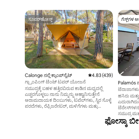
ಸೂಪರ್‌ಹೋಸ್ಟ್
ಗೆಸ್ಟ್‌ಗಳ ಅ
ಸೂಪರ್‌ಹೋಸ್ಟ್
ಗೆಸ್ಟ್‌ಗಳ ಅ
Calonge ನಲ್ಲಿ ಕ್ಯಾಂಪ್‌‌ಸೈಟ್
5 ರಲ್ಲಿ 4.83 ಸರಾಸರಿ ರೇಟಿಂಗ
4.83 (439)
ಗ್ಲ್ಯಾಂಪಿಂಗ್ ಟೆಂಟ್ ಟವರ್ ಯೋಜನೆ
Palamós ನ
ಸಮುದ್ರಕ್ಕೆ ಬಹಳ ಹತ್ತಿರವಿರುವ ಕಾಡಿನ ಮಧ್ಯದಲ್ಲಿ
ಟೆರಾಜಾಗಳು,
ಎಚ್ಚರಗೊಳ್ಳಲು ನಾನು ನಿಮ್ಮನ್ನು ಆಹ್ವಾನಿಸುತ್ತೇನೆ
ನೆಮ್ಮದಿ.
ಹಸಿರು ಮತ್ತ
ಆರಾಮದಾಯಕ ದಿಂಬುಗಳು, ಟವೆಲ್‌ಗಳು, ಸ್ಥಿರ ಸೊಳ್ಳೆ
ಎದುರಾಗಿರುವ 
ಪರದೆಗಳು, ರೆಫ್ರಿಜರೇಟರ್, ಮಳಿಗೆಗಳು ಮತ್ತು
ಟೆರೇಸ್‌ಗಳನ
ಪ್ರೈವೇಟ್ ಟೆರೇಸ್ ಹೊಂದಿರುವ ವಿಶಾಲವಾದ
ಸಮುದ್ರ ಮತ್
ಹಾಸಿಗೆಯೊಂದಿಗೆ ಸೂಪರ್ ಸುಸಜ್ಜಿತ ಗ್ಲ್ಯಾಂಪಿಂಗ್
ಫೋಸ್ಕಾ ಬೀ
ಮತ್ತು ವೀಕ್
ಅಂಗಡಿಯಲ್ಲಿ ನಿದ್ರಿಸಿ. ನಾವು ಶಾಂತತೆ ಮತ್ತು ಸಾಕಷ್ಟು
de la Fosca
ವೈಯಕ್ತಿಕ ಗಮನವನ್ನು ಖಾತರಿಪಡಿಸುತ್ತೇವೆ!
ಅಲ್ಲಿಂದ ನ
ಪರಿಪೂರ್ಣ ಉಪಹಾರವನ್ನು ಬುಕ್ ಮಾಡಿ. ನಾವು
ಸೂರ್ಯೋದಯ