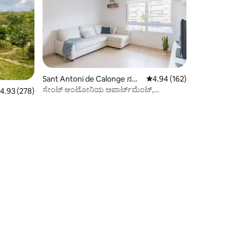
Sant Antoni de Calonge ನಲ್ಲಿ
5 ರಲ್ಲಿ 4.94 ಸರಾಸರಿ ರೇಟಿಂ
4.94 (162)
ಕಾಂಡೋ
ಸೇಂಟ್ ಆಂಟೋನಿಯ ಅಪಾರ್ಟ್‌ಮೆಂಟ್,
 ರಲ್ಲಿ 4.93 ಸರಾಸರಿ ರೇಟಿಂಗ್, 278 ವಿಮರ್ಶೆಗಳು
4.93 (278)
ಕುಟುಂಬಗಳಿಗೆ ಸೂಕ್ತವಾಗಿದೆ