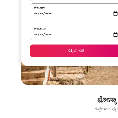
ಚೆಕ್-ಇನ್
ಚೆಕ್-ಔಟ್
ಹುಡುಕಿ
ಫೋಸ್ಕಾ
ಗೆಸ್ಟ್‌ಗಳು ಒಪ್ಪ