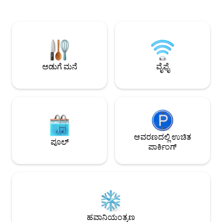
ಬೆಳೆದ ಲಾರ್ಚ್‌ನಿಂದ ನಿರ್ಮಿಸಲಾಗಿದೆ ಮತ್ತು ಟ್ರಿಪಲ್
ಲಿವಿಂಗ್ ರೂಮ್‌ನಲ್ಲಿ 
ಮೆರುಗುಗೊಳಿಸಿದ ಬಾಗಿಲುಗಳನ್ನು ಹೊಂದಿದೆ. ಒಳಗೆ
ಬೆಡ್‌ರೂಮ್‌ಗಳಲ್ಲಿ ಫ್ಯಾನ
ಬರ್ಚ್ ಪ್ಲೈ-ಪ್ಯಾನಲಿಂಗ್ ಮತ್ತು ಸಸ್ಯ ಆಧಾರಿತ
ತುಲ್ಸೆ ಹಿಲ್ ನಿಲ್ದಾಣಗ
ಫ್ಲೋರಿಂಗ್‌ನಂತಹ ಸುಸ್ಥಿರ ವಸ್ತುಗಳೊಂದಿಗೆ
ನಡಿಗೆಯ ದೂರದಲ್ಲಿವೆ, 
ಅಳವಡಿಸಲಾಗಿದೆ ಮತ್ತು ನಾವು MVHR ಕ್ಲೀನ್ ಏರ್
ರೈಲು ಸಂಪರ್ಕಗಳಿವೆ. ಕ್
ಸಿಸ್ಟಮ್ ಅನ್ನು ಹೊಂದಿದ್ದೇವೆ. ನಾವು ASHP ಯಿಂದ
ಬಸ್ ನಿಲ್ದಾಣ. ಆಫ್-ಸ್ಟ್ರ
ಮಳೆನೀರು, ಕಾಂಪೋಸ್ಟ್ ಮತ್ತು ಶಕ್ತಿಯನ್ನು ಕೊಯ್ಲು
ಸೇಫ್ ಮೂಲಕ ಸ್ವಯಂ ಚೆ
ಅಡುಗೆ ಮನೆ
ವೈಫೈ
ಮಾಡುತ್ತೇವೆ.
ಆವರಣದಲ್ಲಿ ಉಚಿತ
ಪೂಲ್
ಪಾರ್ಕಿಂಗ್
ಹವಾನಿಯಂತ್ರಣ