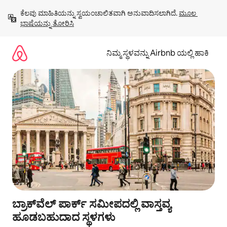
ವಿಷಯಕ್ಕೆ
ಕೆಲವು ಮಾಹಿತಿಯನ್ನು ಸ್ವಯಂಚಾಲಿತವಾಗಿ ಅನುವಾದಿಸಲಾಗಿದೆ. 
ಮೂಲ 
ಹೋಗಿ
ಭಾಷೆಯನ್ನು ತೋರಿಸಿ
ನಿಮ್ಮ ಸ್ಥಳವನ್ನು Airbnb ಯಲ್ಲಿ ಹಾಕಿ
ಬ್ರಾಕ್‌ವೆಲ್ ಪಾರ್ಕ್ ಸಮೀಪದಲ್ಲಿ ವಾಸ್ತವ್ಯ
ಹೂಡಬಹುದಾದ ಸ್ಥಳಗಳು