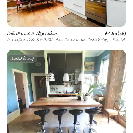
ಗ್ರೇಟರ್ ಲಂಡನ್ ನಲ್ಲಿ ಕಾಂಡೋ
5 ರಲ್ಲಿ 4.95 ಸರ
4.95 (58)
ಪಿಯಾನೋ ಮತ್ತು 8 ಅಡಿ ಟಿವಿ ಹೊಂದಿರುವ ಒಂದು ರೀತಿಯ ಬ್ರಿಕ್ಸ್ಟನ್ ಫ್ಲಾಟ್
ಸೂಪರ್‌ಹೋಸ್ಟ್
ಸೂಪರ್‌ಹೋಸ್ಟ್