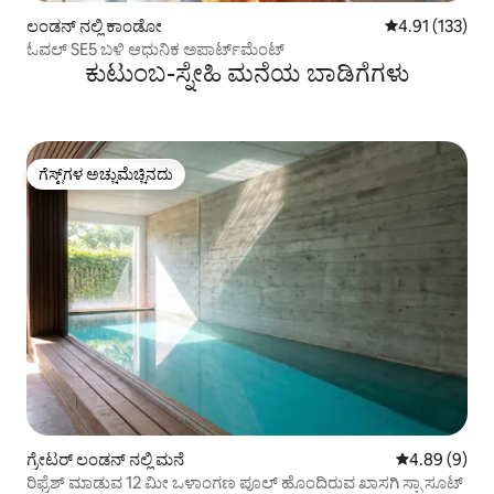
ಲಂಡನ್ ನಲ್ಲಿ ಕಾಂಡೋ
5 ರಲ್ಲಿ 4.91 ಸರಾ
4.91 (133)
ಓವಲ್ SE5 ಬಳಿ ಆಧುನಿಕ ಅಪಾರ್ಟ್‌ಮೆಂಟ್
ಕುಟುಂಬ-ಸ್ನೇಹಿ ಮನೆಯ ಬಾಡಿಗೆಗಳು
ಗೆಸ್ಟ್‌ಗಳ ಅಚ್ಚುಮೆಚ್ಚಿನದು
ಗೆಸ್ಟ್‌ಗಳ ಅಚ್ಚುಮೆಚ್ಚಿನದು
ಗ್ರೇಟರ್ ಲಂಡನ್ ನಲ್ಲಿ ಮನೆ
5 ರಲ್ಲಿ 4.89 ಸ
4.89 (9)
ರಿಫ್ರೆಶ್ ಮಾಡುವ 12 ಮೀ ಒಳಾಂಗಣ ಪೂಲ್ ಹೊಂದಿರುವ ಖಾಸಗಿ ಸ್ಪಾ ಸೂಟ್