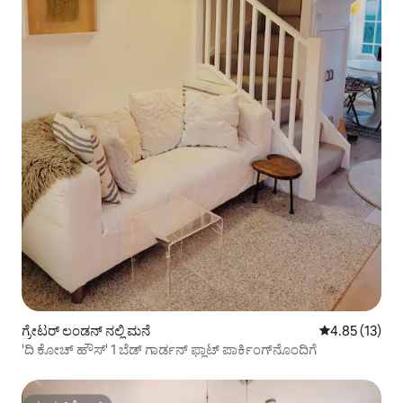
ಗ್ರೇಟರ್ ಲಂಡನ್ ನಲ್ಲಿ ಮನೆ
5 ರಲ್ಲಿ 4.85 ಸರ
4.85 (13)
'ದಿ ಕೋಚ್ ಹೌಸ್' 1 ಬೆಡ್ ಗಾರ್ಡನ್ ಫ್ಲಾಟ್ ಪಾರ್ಕಿಂಗ್‌ನೊಂದಿಗೆ