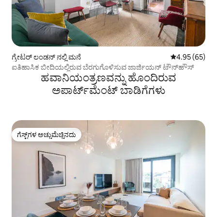
ಗ್ರೇಟರ್ ಲಂಡನ್ ನಲ್ಲಿ ಮನೆ
5 ರಲ್ಲಿ 4.95 ಸರ
4.95 (65)
ಐತಿಹಾಸಿಕ ಬೀದಿಯಲ್ಲಿರುವ ಬೆರಗುಗೊಳಿಸುವ ಜಾರ್ಜಿಯನ್ ಟೌನ್‌ಹೌಸ್
ಹವಾನಿಯಂತ್ರಣವನ್ನು ಹೊಂದಿರುವ
ಅಪಾರ್ಟ್‌ಮೆಂಟ್‌ ಬಾಡಿಗೆಗಳು
ಗೆಸ್ಟ್‌ಗಳ ಅಚ್ಚುಮೆಚ್ಚಿನದು
ಗೆಸ್ಟ್‌ಗಳ ಅಚ್ಚುಮೆಚ್ಚಿನದು