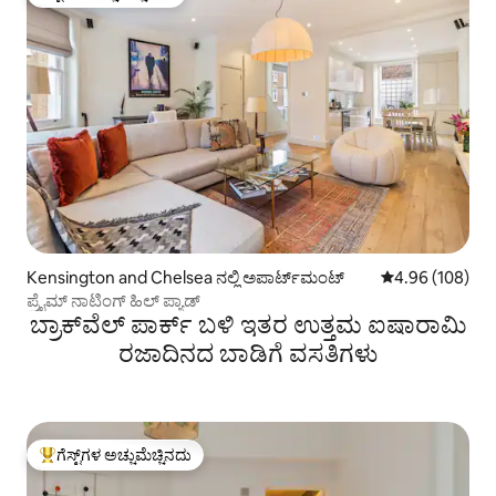
ಗೆಸ್ಟ್‌ಗಳ ಅಚ್ಚುಮೆಚ್ಚಿನದು
Kensington and Chelsea ನಲ್ಲಿ ಅಪಾರ್ಟ್‌ಮಂಟ್
5 ರಲ್ಲಿ 4.96 ಸರಾ
4.96 (108)
ಪ್ರೈಮ್ ನಾಟಿಂಗ್ ಹಿಲ್ ಪ್ಯಾಡ್
ಬ್ರಾಕ್‌ವೆಲ್ ಪಾರ್ಕ್ ಬಳಿ ಇತರ ಉತ್ತಮ ಐಷಾರಾಮಿ
ರಜಾದಿನದ ಬಾಡಿಗೆ ವಸತಿಗಳು
ಗೆಸ್ಟ್‌ಗಳ ಅಚ್ಚುಮೆಚ್ಚಿನದು
ಗೆಸ್ಟ್‌ಗಳಿಗೆ ಅತಿ ಹೆಚ್ಚು ಅಚ್ಚುಮೆಚ್ಚಿನದು