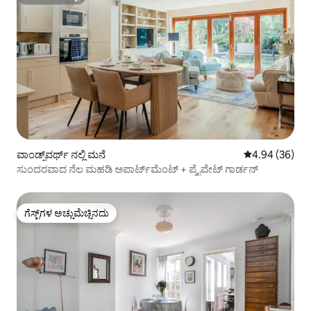
ಸೂಪರ್‌ಹೋಸ್ಟ್
ವಾಂಡ್ಸ್‌ವರ್ಥ್ ನಲ್ಲಿ ಮನೆ
5 ರಲ್ಲಿ 4.94 ಸರ
4.94 (36)
ಸುಂದರವಾದ ನೆಲ ಮಹಡಿ ಅಪಾರ್ಟ್‌ಮೆಂಟ್ + ಪ್ರೈವೇಟ್ ಗಾರ್ಡನ್
ಗೆಸ್ಟ್‌ಗಳ ಅಚ್ಚುಮೆಚ್ಚಿನದು
ಗೆಸ್ಟ್‌ಗಳ ಅಚ್ಚುಮೆಚ್ಚಿನದು