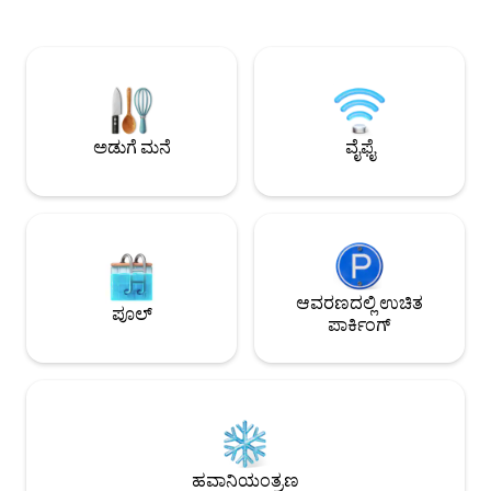
ಬೆಳೆದ ಲಾರ್ಚ್‌ನಿಂದ ನಿರ್ಮಿಸಲಾಗಿದೆ ಮತ್ತು ಟ್ರಿಪಲ್
ಕೆಫೆಗಳು, ಬಾರ್‌ಗಳು, ರ
ಮೆರುಗುಗೊಳಿಸಿದ ಬಾಗಿಲುಗಳನ್ನು ಹೊಂದಿದೆ. ಒಳಗೆ
ನಡಿಗೆ ಮತ್ತು ದೊಡ್ಡ, ಸ
ಬರ್ಚ್ ಪ್ಲೈ-ಪ್ಯಾನಲಿಂಗ್ ಮತ್ತು ಸಸ್ಯ ಆಧಾರಿತ
ಸಮುದಾಯದ ಪಕ್ಕದಲ್ಲಿ🏳️‍🌈. ಅಪಾರ್ಟ್
ಫ್ಲೋರಿಂಗ್‌ನಂತಹ ಸುಸ್ಥಿರ ವಸ್ತುಗಳೊಂದಿಗೆ
ಪ್ರೈವೇಟ್ ಬಾಲ್ಕನಿ, 85 ಇಂಚಿನ
ಅಳವಡಿಸಲಾಗಿದೆ ಮತ್ತು ನಾವು MVHR ಕ್ಲೀನ್ ಏರ್
ಸೋಫಾ, 2 ಬೆಡ್‌ರೂಮ್‌
ಸಿಸ್ಟಮ್ ಅನ್ನು ಹೊಂದಿದ್ದೇವೆ. ನಾವು ASHP ಯಿಂದ
ಮತ್ತು ಬೊಟಿಕ್ ಹೋಟೆಲ್
ಮಳೆನೀರು, ಕಾಂಪೋಸ್ಟ್ ಮತ್ತು ಶಕ್ತಿಯನ್ನು ಕೊಯ್ಲು
ವಿನಂತಿಯ ಮೇರೆಗೆ ಚೆಕ್
ಅಡುಗೆ ಮನೆ
ವೈಫೈ
ಮಾಡುತ್ತೇವೆ.
ಸಮಯಗಳು ತುಂಬಾ ಹೊಂದ
ಆವರಣದಲ್ಲಿ ಉಚಿತ
ಪೂಲ್
ಪಾರ್ಕಿಂಗ್
ಹವಾನಿಯಂತ್ರಣ