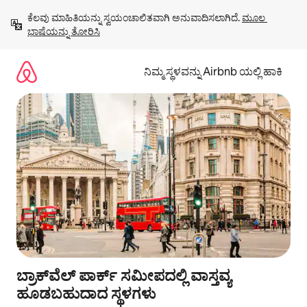
ವಿಷಯಕ್ಕೆ
ಕೆಲವು ಮಾಹಿತಿಯನ್ನು ಸ್ವಯಂಚಾಲಿತವಾಗಿ ಅನುವಾದಿಸಲಾಗಿದೆ. 
ಮೂಲ 
ಹೋಗಿ
ಭಾಷೆಯನ್ನು ತೋರಿಸಿ
ನಿಮ್ಮ ಸ್ಥಳವನ್ನು Airbnb ಯಲ್ಲಿ ಹಾಕಿ
ಬ್ರಾಕ್‌ವೆಲ್ ಪಾರ್ಕ್ ಸಮೀಪದಲ್ಲಿ ವಾಸ್ತವ್ಯ
ಹೂಡಬಹುದಾದ ಸ್ಥಳಗಳು