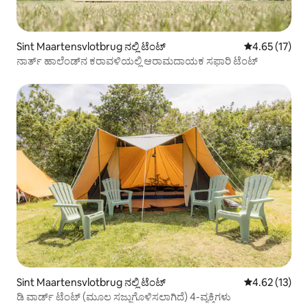
Sint Maartensvlotbrug ನಲ್ಲಿ ಟೆಂಟ್
5 ರಲ್ಲಿ 4.65 ಸರ
4.65 (17)
ನಾರ್ತ್ ಹಾಲೆಂಡ್‌ನ ಕರಾವಳಿಯಲ್ಲಿ ಆರಾಮದಾಯಕ ಸಫಾರಿ ಟೆಂಟ್
Sint Maartensvlotbrug ನಲ್ಲಿ ಟೆಂಟ್
5 ರಲ್ಲಿ 4.62 ಸರ
4.62 (13)
ಡಿ ವಾರ್ಡ್ ಟೆಂಟ್ (ಮೂಲ ಸಜ್ಜುಗೊಳಿಸಲಾಗಿದೆ) 4-ವ್ಯಕ್ತಿಗಳು