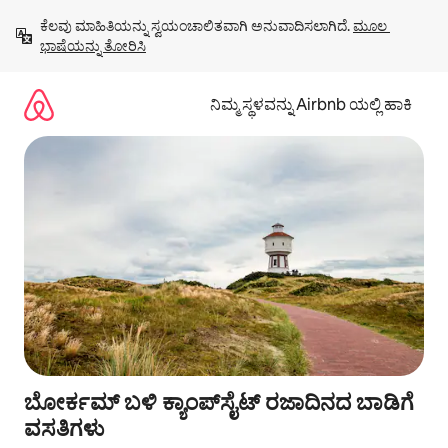
ವಿಷಯಕ್ಕೆ
ಕೆಲವು ಮಾಹಿತಿಯನ್ನು ಸ್ವಯಂಚಾಲಿತವಾಗಿ ಅನುವಾದಿಸಲಾಗಿದೆ. 
ಮೂಲ 
ಹೋಗಿ
ಭಾಷೆಯನ್ನು ತೋರಿಸಿ
ನಿಮ್ಮ ಸ್ಥಳವನ್ನು Airbnb ಯಲ್ಲಿ ಹಾಕಿ
ಬೋರ್ಕಮ್ ಬಳಿ ಕ್ಯಾಂಪ್‌‌ಸೈಟ್ ರಜಾದಿನದ ಬಾಡಿಗೆ
ವಸತಿಗಳು