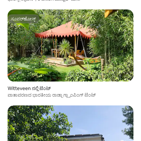
ಸೂಪರ್‌ಹೋಸ್ಟ್
ಸೂಪರ್‌ಹೋಸ್ಟ್
Witteveen ನಲ್ಲಿ ಟೆಂಟ್
ವಾತಾವರಣದ ಭಾರತೀಯ ರಾಡ್ಜಾ ಗ್ಲ್ಯಾಂಪಿಂಗ್ ಟೆಂಟ್