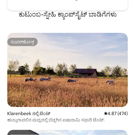
ಕುಟುಂಬ-ಸ್ನೇಹಿ ಕ್ಯಾಂಪ್‌‌ಸೈಟ್ ಬಾಡಿಗೆಗಳು
ಸೂಪರ್‌ಹೋಸ್ಟ್
ಸೂಪರ್‌ಹೋಸ್ಟ್
Klarenbeek ನಲ್ಲಿ ಟೆಂಟ್
5 ರಲ್ಲಿ 4.87 ಸರಾ
4.87 (474)
ಹುಲ್ಲುಗಾವಲಿನ ಮಧ್ಯದಲ್ಲಿ ಬೆಚ್ಚಗಿನ ಐಷಾರಾಮಿ ಸಫಾರಿ ಟೆಂಟ್.