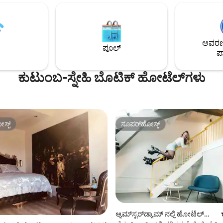
ಬಯಸಿದ ಸಮಯದಲ್ಲಿ ಈ ಸ್ಥಳವು ಇನ್ನು 
ಮತ್ತು Rembrandtplein ಇವುಗಳಿಂದ
ಲಭ್ಯವಿಲ್ಲವೇ? ನಂತರ ನನ್ನ ಪ್ರೊಫೈಲ್ 
ಲಿದ್ದೀರಿ. ಈ ರೂಮ್‌ನಲ್ಲಿ ಸಣ್ಣ ಫ್ರಿಜ್
ಎರಡು ವಾಸ್ತವ್ಯಗಳನ್ನು ನೋಡಿ. ಬೆಲೆ ನಗರ (7.26 €/
ಲ್ಲಿ ಪೂರಕ ಪಾನೀಯಗಳು, ಕಾಫಿ ಮತ್ತು
ವ್ಯಕ್ತಿ/ರಾತ್ರಿ)
ಿಸುವ ಸೌಕರ್ಯಗಳಿವೆ.
ಆವರಣದ
ಪೂಲ್
ಪಾ
ಕುಟುಂಬ-ಸ್ನೇಹಿ ಬೊಟಿಕ್ ಹೋಟೆಲ್‌ಗಳು
ಸ್ಟ್
ಸೂಪರ್‌ಹೋಸ್ಟ್
ಸ್ಟ್
ಸೂಪರ್‌ಹೋಸ್ಟ್
ಆ್ಯಮ್‌ಸ್ಟರ್‌ಡ್ಯಾಮ್ ನಲ್ಲಿ ಹೋಟೆಲ್