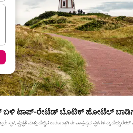
ಬಳಿ ಟಾಪ್-ರೇಟೆಡ್ ಬೊಟಿಕ್ ಹೋಟೆಲ್ ಬಾಡಿಗ
ುತ್ತಾರೆ: ಸ್ಥಳ, ಸ್ವಚ್ಛತೆ ಮತ್ತು ಹೆಚ್ಚಿನ ಕಾರಣಕ್ಕಾಗಿ ಈ ವಾಸ್ತವ್ಯದ ಸ್ಥಳಗಳನ್ನು ಹೆಚ್ಚು ರೇ