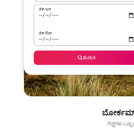
ಚೆಕ್-ಇನ್
ಚೆಕ್-ಔಟ್
ಹುಡುಕಿ
ಬೋರ್ಕಮ್ 
ಗೆಸ್ಟ್‌ಗಳು ಒಪ್ಪ