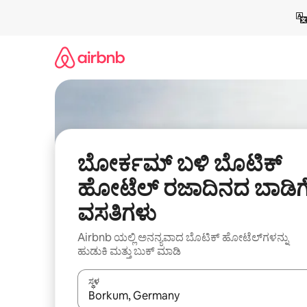
ವಿಷಯಕ್ಕೆ
ಹೋಗಿ
ಬೋರ್ಕಮ್ ಬಳಿ ಬೊಟಿಕ್
ಹೋಟೆಲ್ ರಜಾದಿನದ ಬಾಡಿಗ
ವಸತಿಗಳು
Airbnb ಯಲ್ಲಿ ಅನನ್ಯವಾದ ಬೊಟಿಕ್ ಹೋಟೆಲ್‌ಗಳನ್ನು
ಹುಡುಕಿ ಮತ್ತು ಬುಕ್ ಮಾಡಿ
ಸ್ಥಳ
ಫಲಿತಾಂಶಗಳು ಲಭ್ಯವಿರುವಾಗ, ಅಪ್ ಮತ್ತು ಡೌನ್ ಬಾಣದ ಕೀಲಿಗಳೊ