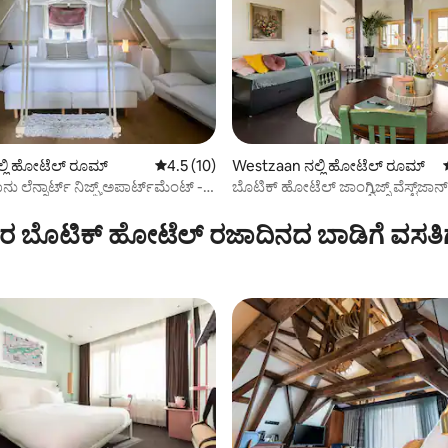
ಲ್ಲಿ ಹೋಟೆಲ್ ರೂಮ್
5 ರಲ್ಲಿ 4.5 ಸರಾಸರಿ ರೇಟಿಂಗ್, 10 ವಿಮರ್ಶೆಗಳು
4.5 (10)
Westzaan ನಲ್ಲಿ ಹೋಟೆಲ್ ರೂಮ್
ು ಲೆನ್ನಾರ್ಟ್ ನಿಜ್ಘ್ ಅಪಾರ್ಟ್‌ಮೆಂಟ್ -
ಬೊಟಿಕ್ ಹೋಟೆಲ್ ಜಾಂಗ್ವಿಜ್ಸ್ ವೆಸ್ಟ್‌ಜಾನ
ಂಗ್, 19 ವಿಮರ್ಶೆಗಳು
ಇಯರ್ ಹೌಸ್
ರ ಬೊಟಿಕ್ ಹೋಟೆಲ್ ರಜಾದಿನದ ಬಾಡಿಗೆ ವಸತಿ