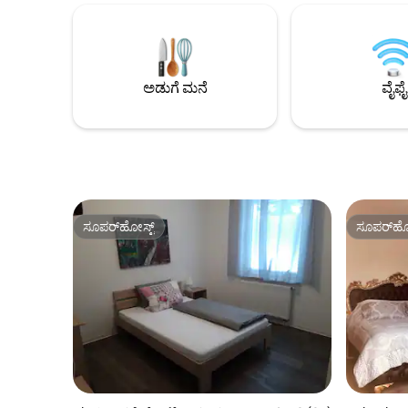
ಮ್ಯೂಸಿಯಂ 
ಸ್ಟ್ರೀಟ್ ಆರ್ಟ್ ಮ್ಯೂಸಿಯಂ ಮತ್ತು ದಿಸ್ ಈಸ್
ನಡಿಗೆ ದೂರದಲ್
ಹಾಲೆಂಡ್‌ನಂತಹ ಸಾಕಷ್ಟು ಸ್ಥಳಗಳಿವೆ. ಬೈಕ್ ಮೂಲಕ
ಇದ್ದು, ಅದರ
ನಗರದಲ್ಲಿ ಹೆಚ್ಚು ತಲುಪುವುದು ಸುಲಭ. ಸಾರ್ವಜನಿಕ
ಚಹಾ ತಯಾರ
ಸಾರಿಗೆ ಸಂಪರ್ಕಗಳೂ ಇವೆ. ಕೈಗೆಟುಕುವ ದರದ
ಪಾರ್ಕಿಂಗ್ ಸ್ಥಳಗಳು ಲಭ್ಯವಿವೆ. ನಮ್ಮ ಪ್ರಯಾಣ
ಅಡುಗೆ ಮನೆ
ವೈಫೈ
ಮಾರ್ಗದರ್ಶಿಯನ್ನು ನೋಡಿ
ಸೂಪರ್‌ಹೋಸ್ಟ್
ಸೂಪರ್‌ಹೋ
ಸೂಪರ್‌ಹೋಸ್ಟ್
ಸೂಪರ್‌ಹೋ