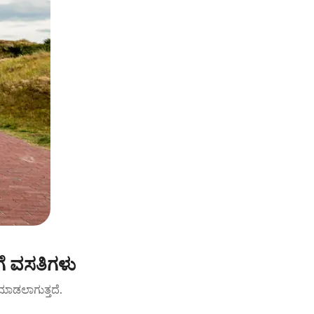
ೆ ವಸತಿಗಳು
ಟ್ ಮಾಡಲಾಗುತ್ತದೆ.