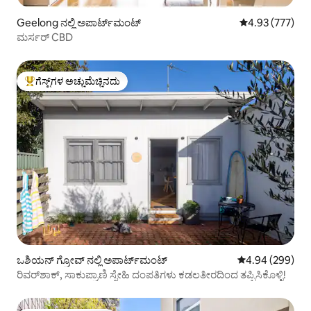
Geelong ನಲ್ಲಿ ಅಪಾರ್ಟ್‌ಮಂಟ್
5 ರಲ್ಲಿ 4.93 ಸರಾ
4.93 (777)
ಮರ್ಸರ್ CBD
ಗೆಸ್ಟ್‌ಗಳ ಅಚ್ಚುಮೆಚ್ಚಿನದು
ಗೆಸ್ಟ್‌ಗಳಿಗೆ ಅತಿ ಹೆಚ್ಚು ಅಚ್ಚುಮೆಚ್ಚಿನದು
ಒಶಿಯನ್ ಗ್ರೋವ್ ನಲ್ಲಿ ಅಪಾರ್ಟ್‌ಮಂಟ್
5 ರಲ್ಲಿ 4.94 ಸರಾ
4.94 (299)
ರಿವರ್‌ಶಾಕ್, ಸಾಕುಪ್ರಾಣಿ ಸ್ನೇಹಿ ದಂಪತಿಗಳು ಕಡಲತೀರದಿಂದ ತಪ್ಪಿಸಿಕೊಳ್ಳಿ!