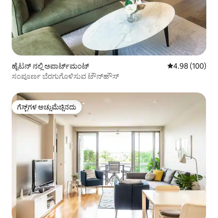
ಹೈಟನ್ ನಲ್ಲಿ ಅಪಾರ್ಟ್‌ಮಂಟ್
5 ರಲ್ಲಿ 4.98 ಸರಾ
4.98 (100)
ಸಂಪೂರ್ಣ ಬೆರಗುಗೊಳಿಸುವ ಟೌನ್‌ಹೌಸ್
ಗೆಸ್ಟ್‌ಗಳ ಅಚ್ಚುಮೆಚ್ಚಿನದು
ಗೆಸ್ಟ್‌ಗಳ ಅಚ್ಚುಮೆಚ್ಚಿನದು