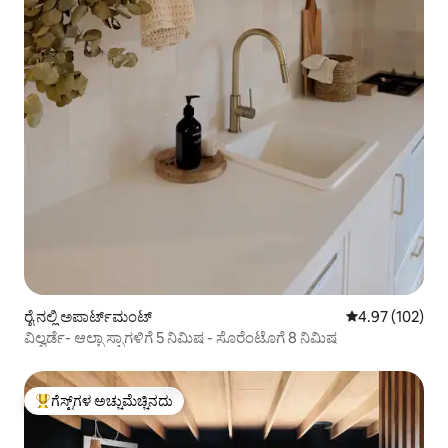
ರೈ ನಲ್ಲಿ ಅಪಾರ್ಟ್‌ಮಂಟ್
5 ರಲ್ಲಿ 4.97 ಸರಾ
4.97 (102)
ವಿಲ್ವರ್ಡೆ- ಆಲ್ಬಾ ಸ್ಪಾಗಳಿಗೆ 5 ನಿಮಿಷ - ಸೊರೆಂಟೊಗೆ 8 ನಿಮಿಷ
ಗೆಸ್ಟ್‌ಗಳ ಅಚ್ಚುಮೆಚ್ಚಿನದು
ಗೆಸ್ಟ್‌ಗಳಿಗೆ ಅತಿ ಹೆಚ್ಚು ಅಚ್ಚುಮೆಚ್ಚಿನದು