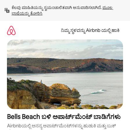
ವಿಷಯಕ್ಕೆ
ಕೆಲವು ಮಾಹಿತಿಯನ್ನು ಸ್ವಯಂಚಾಲಿತವಾಗಿ ಅನುವಾದಿಸಲಾಗಿದೆ. 
ಮೂಲ 
ಹೋಗಿ
ಭಾಷೆಯನ್ನು ತೋರಿಸಿ
ನಿಮ್ಮ ಸ್ಥಳವನ್ನು Airbnb ಯಲ್ಲಿ ಹಾಕಿ
Bells Beach ಬಳಿ ಅಪಾರ್ಟ್‌ಮೆಂಟ್ ಬಾಡಿಗೆಗಳು
Airbnbಯಲ್ಲಿ ಅನನ್ಯ ಅಪಾರ್ಟ್‌ಮೆಂಟ್‌ಗಳನ್ನು ಹುಡುಕಿ ಮತ್ತು ಬುಕ್