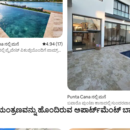
ಗ್, 54 ವಿಮರ್ಶೆಗಳು
 ನಲ್ಲಿ ಮನೆ
5 ರಲ್ಲಿ 4.94 ಸರಾಸರಿ ರೇಟಿಂಗ್, 17 ವಿಮರ್ಶೆಗಳು
4.94 (17)
ಲ್ಲಿ ಪ್ರೈವೇಟ್ ಪಿಕುಜ್ಜಿಯೊಂದಿಗೆ ಪಾಮ್ಸ್
Punta Cana ನಲ್ಲಿ ಮನೆ
ಬವಾರೊ ಪುಂಟಾ ಕಾನಾದಲ್ಲಿ ಸುಂದರವಾದ 
ಂತ್ರಣವನ್ನು ಹೊಂದಿರುವ ಅಪಾರ್ಟ್‌ಮೆಂಟ್‌ ಬಾ