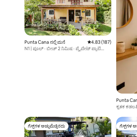
Punta Cana ನಲ್ಲಿ ಮನೆ
5 ರಲ್ಲಿ 4.83 ಸರಾಸರಿ ರೇಟಿಂಗ
4.83 (187)
N1 | ಪೂಲ್ · ಬೀಚ್ 2 ನಿಮಿಷ · ಪ್ರೈವೇಟ್ ಪ್ಯಾಟಿಯೋ
ಮತ್ತು BBQ
Punta Cana
ಕೃತಕ ಕಡಲತ
ಆಧುನಿಕ ವಿಲ್
ಗೆಸ್ಟ್‌ಗಳ ಅಚ್ಚುಮೆಚ್ಚಿನದು
ಗೆಸ್ಟ್‌ಗಳ ಅ
ಗೆಸ್ಟ್‌ಗಳ ಅಚ್ಚುಮೆಚ್ಚಿನದು
ಗೆಸ್ಟ್‌ಗಳ ಅ