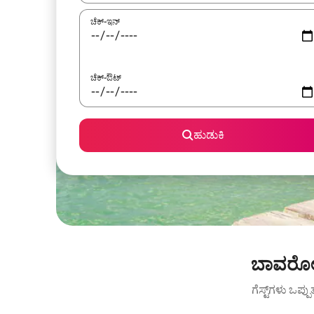
ಚೆಕ್-ಇನ್
ಚೆಕ್-ಔಟ್
ಹುಡುಕಿ
ಬಾವರೋ ಬ
ಗೆಸ್ಟ್‌ಗಳು ಒಪ್ಪ