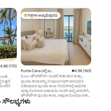
Punta Can
ಗೆಸ್ಟ್‌ಗಳ ಅಚ್ಚುಮೆಚ್ಚಿನದು
ಗೆಸ್ಟ್‌
ಗೆಸ್ಟ್‌ಗಳಿಗೆ ಅತಿ ಹೆಚ್ಚು ಅಚ್ಚುಮೆಚ್ಚಿನದು
ಗೆಸ್ಟ್‌ಗಳಿ
ಐಷಾರಾಮಿ ಚ
ಈ ವಿಶಿಷ್ಟ, 
ವಿಹಾರಕ್ಕೆ 
ಶೈಲಿಯನ್ನ
ಟ್ರಿಪ್‌ಗೆ ಸೂಕ್ತವಾಗಿದೆ. 
ವಿಷಯಗಳನ್
ಮಾಡುವುದು.
ಹೃದಯಭಾಗದ
ಮೆಟ್ಟಿಲುಗ
ಮೇಲೆ ಮೈಲ
 ರಲ್ಲಿ 4.86 ಸರಾಸರಿ ರೇಟಿಂಗ್, 170 ವಿಮರ್ಶೆಗಳು
4.86 (170)
ಮೇಲೆ ಸ್ಪಾ
Punta Cana ನಲ್ಲಿ ಅ
5 ರಲ್ಲಿ 4.96 ಸರಾಸರಿ ರೇಟಿಂ
4.96 (163)
ರೆಸ್ಟೋರೆಂ
ಪಾರ್ಟ್‌ಮಂಟ್
ಇತರ ರೆಸ್ಟೋ
[Lux~ಡೌನ್‌ಟೌನ್~ಸೂಟ್] ಕಡಲತೀರ ಮತ್ತು
ಕೋಣೆ
ಮಳಿಗೆಗಳು 
ಆಕರ್ಷಣೆಗಳಿಗೆ ಹತ್ತಿರ
ಪುಂಟಾ ಕಾನಾವನ್ನು ಸಂಪೂರ್ಣವಾಗಿ ಅನುಭವಿಸಿ
ಸುತ್ತದೆ.
ವಾಕಿಂಗ್ ದೂರ
ವಿಶೇಷವಾದ ಪುಂಟಾ ಕಾನಾ ಸೆಂಟರ್‌ನಲ್ಲಿ ಆಧುನಿಕ
ಳೊಂದಿಗೆ
ಮತ್ತು ಸೊಗಸಾದ ಐಷಾರಾಮಿ ಸೂಟ್ ಅನ್ನು ಆನಂದಿಸಿ,
ಡೌನ್‌ಟೌನ್ ಪುಂಟಾ ಕಾನಾ, ಅತ್ಯಂತ ರೋಮಾಂಚಕ,
 ಸೌಲಭ್ಯಗಳು
ಸುರಕ್ಷಿತ ಮತ್ತು ಅಪೇಕ್ಷಿತ ಪ್ರದೇಶ ಕಡಲತೀರದಿಂದ 8
ನಿಮಿಷಗಳು ಮತ್ತು ವಿಮಾನ ನಿಲ್ದಾಣದಿಂದ 12
್ನು
ನಿಮಿಷಗಳ ದೂರದಲ್ಲಿದೆ ✈️ ಅತ್ಯುತ್ತಮ
ಪ್ರತಿ