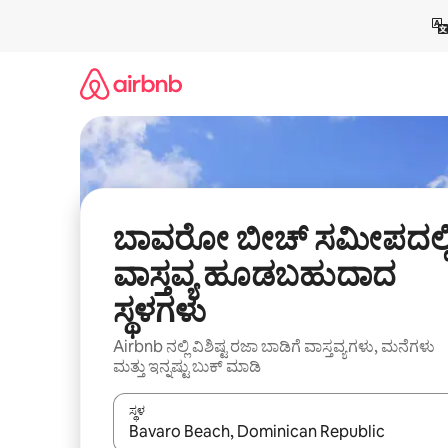
ವಿಷಯಕ್ಕೆ
ಹೋಗಿ
ಬಾವರೋ ಬೀಚ್ ಸಮೀಪದಲ್ಲ
ವಾಸ್ತವ್ಯ ಹೂಡಬಹುದಾದ
ಸ್ಥಳಗಳು
Airbnb ನಲ್ಲಿ ವಿಶಿಷ್ಟ ರಜಾ ಬಾಡಿಗೆ ವಾಸ್ತವ್ಯಗಳು, ಮನೆಗಳು
ಮತ್ತು ಇನ್ನಷ್ಟು ಬುಕ್ ಮಾಡಿ
ಸ್ಥಳ
ಫಲಿತಾಂಶಗಳು ಲಭ್ಯವಿರುವಾಗ, ಅಪ್ ಮತ್ತು ಡೌನ್ ಬಾಣದ ಕೀಲಿಗಳೊ