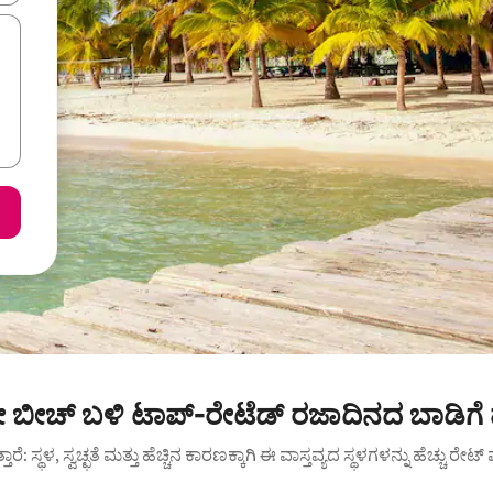
ೀಚ್ ಬಳಿ ಟಾಪ್-ರೇಟೆಡ್ ರಜಾದಿನದ ಬಾಡಿಗೆ
ುತ್ತಾರೆ: ಸ್ಥಳ, ಸ್ವಚ್ಛತೆ ಮತ್ತು ಹೆಚ್ಚಿನ ಕಾರಣಕ್ಕಾಗಿ ಈ ವಾಸ್ತವ್ಯದ ಸ್ಥಳಗಳನ್ನು ಹೆಚ್ಚು ರೇ