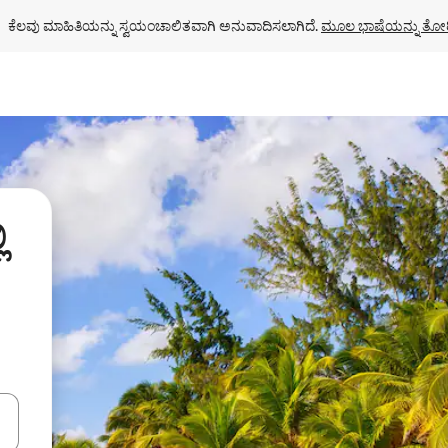
ಕೆಲವು ಮಾಹಿತಿಯನ್ನು ಸ್ವಯಂಚಾಲಿತವಾಗಿ ಅನುವಾದಿಸಲಾಗಿದೆ. 
ಮೂಲ ಭಾಷೆಯನ್ನು ತೋರ
ಿ
ಂದಿಗೆ ನ್ಯಾವಿಗೇಟ್ ಮಾಡಿ ಅಥವಾ ಸ್ಪರ್ಶ ಅಥವಾ ಸ್ವೈಪ್ ಗೆಸ್ಚರ್‌ಗಳ ಮೂಲಕ ಅನ್ವೇಷಿಸಿ.