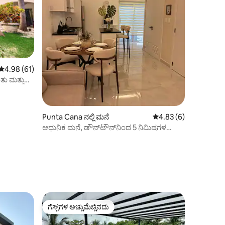
5 ರಲ್ಲಿ 4.98 ಸರಾಸರಿ ರೇಟಿಂಗ್, 61 ವಿಮರ್ಶೆಗಳು
4.98 (61)
ು ಮತ್ತು
Punta Cana ನಲ್ಲಿ ಮನೆ
5 ರಲ್ಲಿ 4.83 ಸರಾಸರಿ ರೇಟ
4.83 (6)
ಆಧುನಿಕ ಮನೆ, ಡೌನ್‌ಟೌನ್‌ನಿಂದ 5 ನಿಮಿಷಗಳ
ದೂರದಲ್ಲಿ
ಗೆಸ್ಟ್‌ಗಳ ಅಚ್ಚುಮೆಚ್ಚಿನದು
ಗೆಸ್ಟ್‌ಗಳ ಅಚ್ಚುಮೆಚ್ಚಿನದು