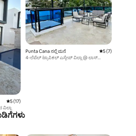
Punta Cana ನಲ್ಲಿ ಮನೆ
5 ರಲ್ಲಿ 5 ಸರಾಸರಿ ರೇಟ
5 (7)
4-ಲೆವೆಲ್ ಟ್ರಾಪಿಕಲ್ ಎಸ್ಕೇಪ್ ವಿಲ್ಲಾ @ ಲಾಸ್
ಕೊರಲೆಸ್ ಬೀಚ್
5 ರಲ್ಲಿ 5 ಸರಾಸರಿ ರೇಟಿಂಗ್, 17 ವಿಮರ್ಶೆಗಳು
5 (17)
ವಿಲ್ಲಾ
ಡಿಗೆಗಳು