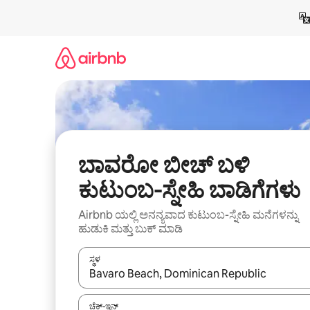
ವಿಷಯಕ್ಕೆ
ಹೋಗಿ
ಬಾವರೋ ಬೀಚ್ ಬಳಿ
ಕುಟುಂಬ-ಸ್ನೇಹಿ ಬಾಡಿಗೆಗಳು
Airbnb ಯಲ್ಲಿ ಅನನ್ಯವಾದ ಕುಟುಂಬ-ಸ್ನೇಹಿ ಮನೆಗಳನ್ನು
ಹುಡುಕಿ ಮತ್ತು ಬುಕ್ ಮಾಡಿ
ಸ್ಥಳ
ಫಲಿತಾಂಶಗಳು ಲಭ್ಯವಿರುವಾಗ, ಅಪ್ ಮತ್ತು ಡೌನ್ ಬಾಣದ ಕೀಲಿಗಳೊ
ಚೆಕ್-ಇನ್