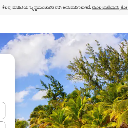
ಕೆಲವು ಮಾಹಿತಿಯನ್ನು ಸ್ವಯಂಚಾಲಿತವಾಗಿ ಅನುವಾದಿಸಲಾಗಿದೆ. 
ಮೂಲ ಭಾಷೆಯನ್ನು ತೋರ
ಂದಿಗೆ ನ್ಯಾವಿಗೇಟ್ ಮಾಡಿ ಅಥವಾ ಸ್ಪರ್ಶ ಅಥವಾ ಸ್ವೈಪ್ ಗೆಸ್ಚರ್‌ಗಳ ಮೂಲಕ ಅನ್ವೇಷಿಸಿ.