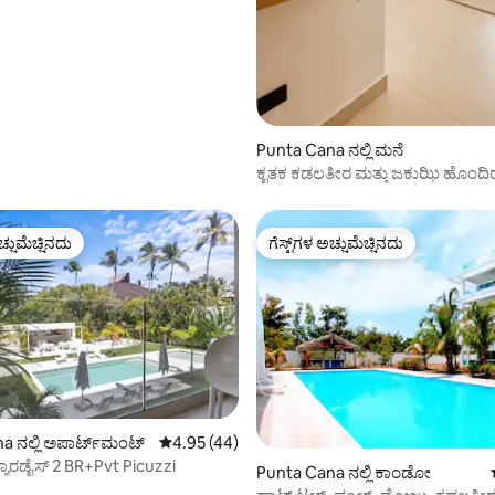
ಧ ಲೌಂಜ್ 1
Punta Cana ನಲ್ಲಿ ಮನೆ
ಕೃತಕ ಕಡಲತೀರ ಮತ್ತು ಜಕುಝಿ ಹೊಂದಿ
ಆಧುನಿಕ ವಿಲ್ಲಾ
ಚ್ಚುಮೆಚ್ಚಿನದು
ಗೆಸ್ಟ್‌ಗಳ ಅಚ್ಚುಮೆಚ್ಚಿನದು
ಚ್ಚುಮೆಚ್ಚಿನದು
ಗೆಸ್ಟ್‌ಗಳ ಅಚ್ಚುಮೆಚ್ಚಿನದು
್, 177 ವಿಮರ್ಶೆಗಳು
a ನಲ್ಲಿ ಅಪಾರ್ಟ್‌ಮಂಟ್
5 ರಲ್ಲಿ 4.95 ಸರಾಸರಿ ರೇಟಿಂಗ್, 44 ವಿಮರ್ಶೆಗಳು
4.95 (44)
ಪ್ಯಾರಡೈಸ್ 2 BR+Pvt Picuzzi
Punta Cana ನಲ್ಲಿ ಕಾಂಡೋ