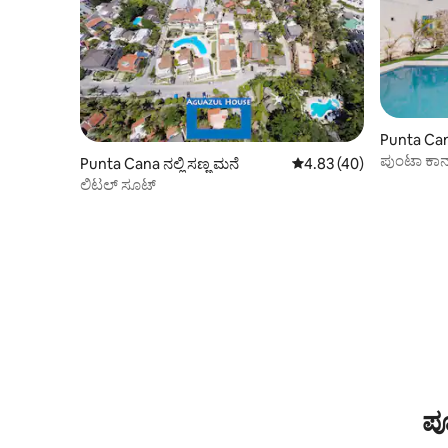
Punta Cana 
ಪುಂಟಾ ಕಾನಾದ
Punta Cana ನಲ್ಲಿ ಸಣ್ಣ ಮನೆ
5 ರಲ್ಲಿ 4.83 ಸರಾಸರಿ ರೇಟಿಂ
4.83 (40)
ಡೌನ್‌ಟೌನ್‌
ಲಿಟಲ್ ಸೂಟ್
ಪೂ