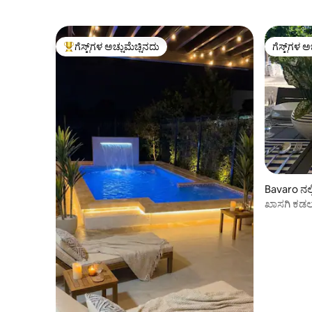
ಗೆಸ್ಟ್‌ಗಳ ಅಚ್ಚುಮೆಚ್ಚಿನದು
ಗೆಸ್ಟ್‌ಗಳ ಅ
ಗೆಸ್ಟ್‌ಗಳಿಗೆ ಅತಿ ಹೆಚ್ಚು ಅಚ್ಚುಮೆಚ್ಚಿನದು
ಗೆಸ್ಟ್‌ಗಳ ಅ
Bavaro ನಲ್
ಖಾಸಗಿ ಕಡಲತೀ
ಪುಂಟಾ ಕಾ