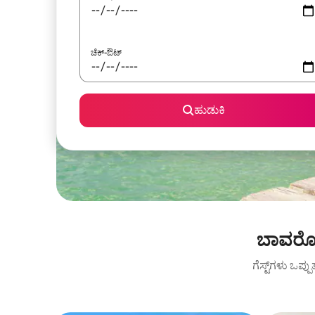
ಚೆಕ್-ಔಟ್
ಹುಡುಕಿ
ಬಾವರೋ 
ಗೆಸ್ಟ್‌ಗಳು ಒಪ್ಪ