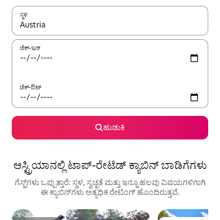
ಸ್ಥಳ
ಫಲಿತಾಂಶಗಳು ಲಭ್ಯವಿರುವಾಗ, ಅಪ್ ಮತ್ತು ಡೌನ್ ಬಾಣದ ಕೀಲಿಗಳೊಂದಿಗೆ ನ್ಯಾವಿಗೇಟ
ಚೆಕ್-ಇನ್
ಚೆಕ್-ಔಟ್
ಹುಡುಕಿ
ಆಸ್ಟ್ರಿಯಾನಲ್ಲಿ ಟಾಪ್-ರೇಟೆಡ್ ಕ್ಯಾಬಿನ್ ಬಾಡಿಗೆಗಳು
ಗೆಸ್ಟ್‌ಗಳು ಒಪ್ಪುತ್ತಾರೆ: ಸ್ಥಳ, ಸ್ವಚ್ಛತೆ ಮತ್ತು ಇನ್ನೂ ಹಲವು ವಿಷಯಗಳಿಗಾಗಿ
ಈ ಕ್ಯಾಬಿನ್‌ಗಳು ಅತ್ಯಧಿಕ ರೇಟಿಂಗ್‌ ಹೊಂದಿರುತ್ತವೆ.