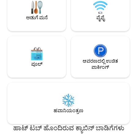
ಇರಿಸಲಾಗಿದೆ, ಇದು ಕೆಲಸದಲ್ಲಿ ವೀಕ್ಷಿಸಲು
ಅವಕಾಶವನ್ನು ಸಹ ನೀಡುತ್ತದೆ!
ಅಡುಗೆ ಮನೆ
ವೈಫೈ
ಆವರಣದಲ್ಲಿ ಉಚಿತ
ಪೂಲ್
ಪಾರ್ಕಿಂಗ್
ಹವಾನಿಯಂತ್ರಣ
ಹಾಟ್ ಟಬ್ ಹೊಂದಿರುವ ಕ್ಯಾಬಿನ್ ಬಾಡಿಗೆಗಳು