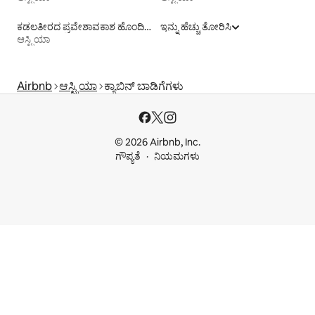
ಕಡಲತೀರದ ಪ್ರವೇಶಾವಕಾಶ ಹೊಂದಿರುವ ವಸತಿ ಬಾಡಿಗೆಗಳು
ಇನ್ನು ಹೆಚ್ಚು ತೋರಿಸಿ
ಆಸ್ಟ್ರಿಯಾ
Airbnb
ಆಸ್ಟ್ರಿಯಾ
ಕ್ಯಾಬಿನ್ ಬಾಡಿಗೆಗಳು
© 2026 Airbnb, Inc.
ಗೌಪ್ಯತೆ
ನಿಯಮಗಳು