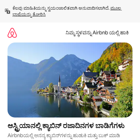
ವಿಷಯಕ್ಕೆ
ಕೆಲವು ಮಾಹಿತಿಯನ್ನು ಸ್ವಯಂಚಾಲಿತವಾಗಿ ಅನುವಾದಿಸಲಾಗಿದೆ. 
ಮೂಲ 
ಹೋಗಿ
ಭಾಷೆಯನ್ನು ತೋರಿಸಿ
ನಿಮ್ಮ ಸ್ಥಳವನ್ನು Airbnb ಯಲ್ಲಿ ಹಾಕಿ
ಆಸ್ಟ್ರಿಯಾನಲ್ಲಿ ಕ್ಯಾಬಿನ್ ರಜಾದಿನಗಳ ಬಾಡಿಗೆಗಳು
Airbnbಯಲ್ಲಿ ಅನನ್ಯ ಕ್ಯಾಬಿನ್‌ಗಳನ್ನು ಹುಡುಕಿ ಮತ್ತು ಬುಕ್ ಮಾಡಿ