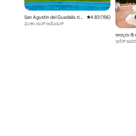
San Agustín del Guadalix ನಲ್ಲಿ
5 ರಲ್ಲಿ 4.83 ಸರಾಸರಿ ರೇಟಿಂಗ
4.83 (156)
ಚಾಲೆಟ್
ಫಿಂಕಾ ಲಾಸ್ ಅಮೆಬಾಸ್
ಅಲ್ಕಾಲಾ ಡಿ 
ಇನೆಸ್ ಅವರ ಮ