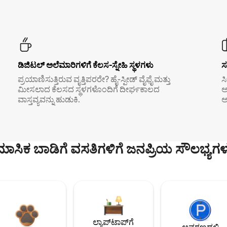
ಡಿಜಿಟಲ್ ಅಲೆಮಾರಿಗಳಿಗೆ ಕೆಲಸ-ಸ್ನೇಹಿ ಸ್ಥಳಗಳು
ಸ
ಪ್ರಯಾಣಿಸುತ್ತಿರುವ ವೃತ್ತಿಪರರೇ? ಹೈ-ಸ್ಪೀಡ್ ವೈಫೈ ಮತ್ತು
ಸ
ಮೀಸಲಾದ ಕೆಲಸದ ಸ್ಥಳಗಳೊಂದಿಗೆ ದೀರ್ಘಕಾಲದ
ಅ
ವಾಸ್ತವ್ಯವನ್ನು ಹುಡುಕಿ.
ಅ
ಮಾಸಿಕ ಬಾಡಿಗೆ ವಸತಿಗಳಿಗೆ ಜನಪ್ರಿಯ ಸೌಲಭ್ಯಗಳ
ಲ್ಯಾಪ್‌ಟಾಪ್‌ಗೆ