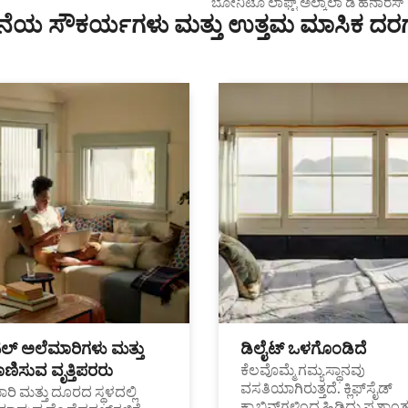
ಪಾರ್ಟ್‌ಮಂಟ್
ಬೋನಿಟೊ ಲಾಫ್ಟ್ ಅಲ್ಕಾಲಾ ಡಿ ಹೆನಾರೆಸ್
ೆಯ ಸೌಕರ್ಯಗಳು ಮತ್ತು ಉತ್ತಮ ಮಾಸಿಕ ದರ
ಟಲ್ ಅಲೆಮಾರಿಗಳು ಮತ್ತು
ಡಿಲೈಟ್ ಒಳಗೊಂಡಿದೆ
ಣಿಸುವ ವೃತ್ತಿಪರರು
ಕೆಲವೊಮ್ಮೆ ಗಮ್ಯಸ್ಥಾನವು
ವಸತಿಯಾಗಿರುತ್ತದೆ. ಕ್ಲಿಫ್‌ಸೈಡ್
ರಿ ಮತ್ತು ದೂರದ ಸ್ಥಳದಲ್ಲಿ
ಕ್ಯಾಬಿನ್‌ಗಳಿಂದ ಹಿಡಿದು ಪ್ರಶಾ