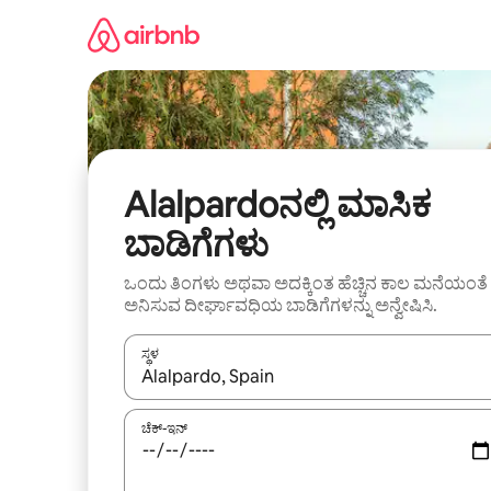
ವಿಷಯಕ್ಕೆ
ಹೋಗಿ
Alalpardoನಲ್ಲಿ ಮಾಸಿಕ
ಬಾಡಿಗೆಗಳು
ಒಂದು ತಿಂಗಳು ಅಥವಾ ಅದಕ್ಕಿಂತ ಹೆಚ್ಚಿನ ಕಾಲ ಮನೆಯಂತೆ
ಅನಿಸುವ ದೀರ್ಘಾವಧಿಯ ಬಾಡಿಗೆಗಳನ್ನು ಅನ್ವೇಷಿಸಿ.
ಸ್ಥಳ
ಫಲಿತಾಂಶಗಳು ಲಭ್ಯವಿರುವಾಗ, ಅಪ್ ಮತ್ತು ಡೌನ್ ಬಾಣದ ಕೀಲಿಗಳೊ
ಚೆಕ್-ಇನ್