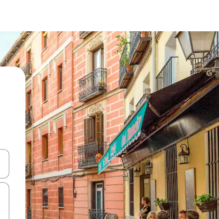
ಂದಿಗೆ ನ್ಯಾವಿಗೇಟ್ ಮಾಡಿ ಅಥವಾ ಸ್ಪರ್ಶ ಅಥವಾ ಸ್ವೈಪ್ ಗೆಸ್ಚರ್‌ಗಳ ಮೂಲಕ ಅನ್ವೇಷಿಸಿ.