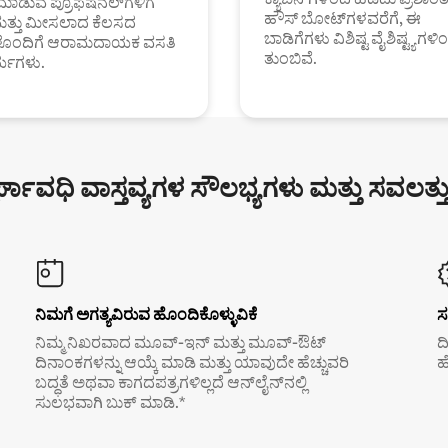
ಮಾಡುವ ಪ್ರೊಫೆಷನಲ್‌ಗಳಿಗೆ
ಹೌಸ್ ಬೋಟ್‌ಗಳವರೆಗೆ, ಈ
ಮತ್ತು ಮೀಸಲಾದ ಕೆಲಸದ
ಬಾಡಿಗೆಗಳು ವಿಶಿಷ್ಟ ವೈಶಿಷ್ಟ್ಯಗಳಿ
ಗಳೊಂದಿಗೆ ಆರಾಮದಾಯಕ ವಸತಿ
ತುಂಬಿವೆ.
್ಯಗಳು.
್ಘಾವಧಿ ವಾಸ್ತವ್ಯಗಳ ಸೌಲಭ್ಯಗಳು ಮತ್ತು ಸವಲತ್ತ
ನಿಮಗೆ ಅಗತ್ಯವಿರುವ ಹೊಂದಿಕೊಳ್ಳುವಿಕೆ
ಸ
ನಿಮ್ಮ ನಿಖರವಾದ ಮೂವ್-ಇನ್ ಮತ್ತು ಮೂವ್-ಔಟ್
ದ
ದಿನಾಂಕಗಳನ್ನು ಆಯ್ಕೆ ಮಾಡಿ ಮತ್ತು ಯಾವುದೇ ಹೆಚ್ಚುವರಿ
ಹ
ಬದ್ಧತೆ ಅಥವಾ ಕಾಗದಪತ್ರಗಳಿಲ್ಲದೆ ಆನ್‌ಲೈನ್‌ನಲ್ಲಿ
ಸುಲಭವಾಗಿ ಬುಕ್ ಮಾಡಿ.*