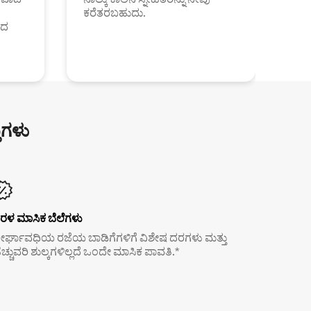
ಕರೆತರಬಹುದು.
ಂದ
ುಗಳು
ರಳ ಮಾಸಿಕ ಬೆಲೆಗಳು
ೀರ್ಘಾವಧಿಯ ರಜೆಯ ಬಾಡಿಗೆಗಳಿಗೆ ವಿಶೇಷ ದರಗಳು ಮತ್ತು
ೆಚ್ಚುವರಿ ಶುಲ್ಕಗಳಿಲ್ಲದೆ ಒಂದೇ ಮಾಸಿಕ ಪಾವತಿ.*