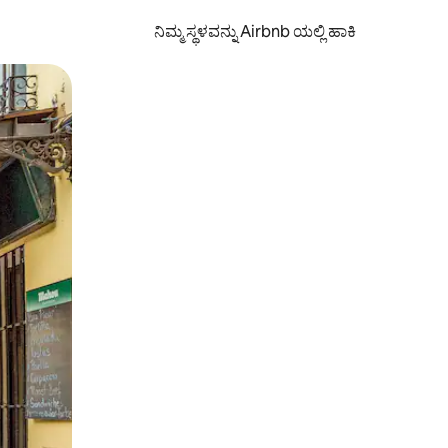
ನಿಮ್ಮ ಸ್ಥಳವನ್ನು Airbnb ಯಲ್ಲಿ ಹಾಕಿ