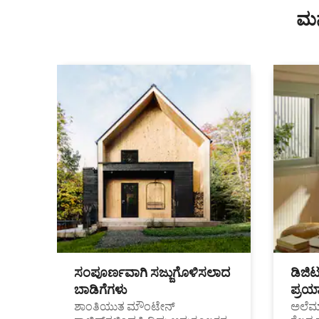
ಮನ
ಸಂಪೂರ್ಣವಾಗಿ ಸಜ್ಜುಗೊಳಿಸಲಾದ
ಡಿಜಿ
ಬಾಡಿಗೆಗಳು
ಪ್ರಯಾ
ಶಾಂತಿಯುತ ಮೌಂಟೇನ್
ಅಲೆಮಾ