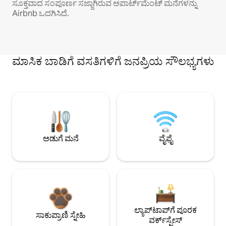
ಸೂಕ್ತವಾದ ಸಂಪೂರ್ಣ ಸಜ್ಜಾಗಿರುವ ಅಪಾರ್ಟ್‌ಮೆಂಟ್ ಮನೆಗಳನ್ನು
Airbnb ಒದಗಿಸಿದೆ.
ಮಾಸಿಕ ಬಾಡಿಗೆ ವಸತಿಗಳಿಗೆ ಜನಪ್ರಿಯ ಸೌಲಭ್ಯಗಳು
ಅಡುಗೆ ಮನೆ
ವೈಫೈ
ಲ್ಯಾಪ್‌ಟಾಪ್‌ಗೆ ಪೂರಕ
ಸಾಕುಪ್ರಾಣಿ ಸ್ನೇಹಿ
ವರ್ಕ್‌ಸ್ಪೇಸ್