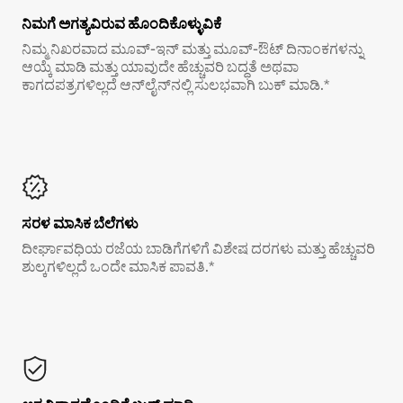
ನಿಮಗೆ ಅಗತ್ಯವಿರುವ ಹೊಂದಿಕೊಳ್ಳುವಿಕೆ
ನಿಮ್ಮ ನಿಖರವಾದ ಮೂವ್-ಇನ್ ಮತ್ತು ಮೂವ್-ಔಟ್ ದಿನಾಂಕಗಳನ್ನು
ಆಯ್ಕೆ ಮಾಡಿ ಮತ್ತು ಯಾವುದೇ ಹೆಚ್ಚುವರಿ ಬದ್ಧತೆ ಅಥವಾ
ಕಾಗದಪತ್ರಗಳಿಲ್ಲದೆ ಆನ್‌ಲೈನ್‌ನಲ್ಲಿ ಸುಲಭವಾಗಿ ಬುಕ್ ಮಾಡಿ.*
ಸರಳ ಮಾಸಿಕ ಬೆಲೆಗಳು
ದೀರ್ಘಾವಧಿಯ ರಜೆಯ ಬಾಡಿಗೆಗಳಿಗೆ ವಿಶೇಷ ದರಗಳು ಮತ್ತು ಹೆಚ್ಚುವರಿ
ಶುಲ್ಕಗಳಿಲ್ಲದೆ ಒಂದೇ ಮಾಸಿಕ ಪಾವತಿ.*