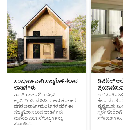
ಸಂಪೂರ್ಣವಾಗಿ ಸಜ್ಜುಗೊಳಿಸಲಾದ
ಡಿಜಿಟಲ್ ಅಲೆಮಾ
ಬಾಡಿಗೆಗಳು
ಪ್ರಯಾಣಿಸುವ ವೃತ
ಶಾಂತಿಯುತ ಮೌಂಟೇನ್
ಅಲೆಮಾರಿ ಮತ್ತು ದೂ
ಕ್ಯಾಬಿನ್‌ಗಳಿಂದ ಹಿಡಿದು ಅನುಕೂಲಕರ
ಕೆಲಸ ಮಾಡುವ ಪ್ರೊ
ನಗರ ಅಪಾರ್ಟ್‌ಮೆಂಟ್‌ಗಳವರೆಗೆ ಈ
ವೈಫೈ ಮತ್ತು ಮೀಸ
ಸಜ್ಜುಗೊಳಿಸಲಾದ ಬಾಡಿಗೆಗಳು
ಸ್ಥಳಗಳೊಂದಿಗೆ 
ಮನೆಯ ಎಲ್ಲಾ ಸೌಲಭ್ಯಗಳನ್ನು
ಸೌಕರ್ಯಗಳು.
ಹೊಂದಿವೆ.