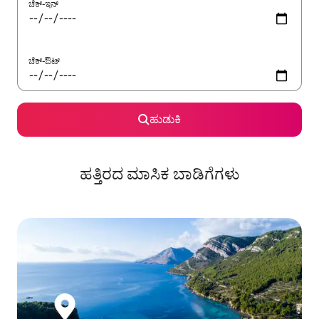
ಚೆಕ್-ಇನ್
ಚೆಕ್-ಔಟ್
ಹುಡುಕಿ
ಹತ್ತಿರದ ಮಾಸಿಕ ಬಾಡಿಗೆಗಳು