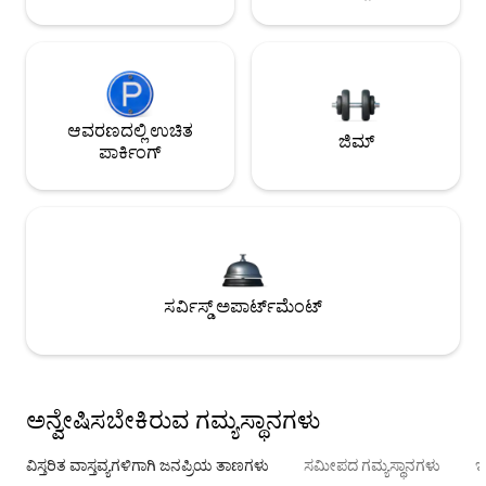
ಆವರಣದಲ್ಲಿ ಉಚಿತ
ಜಿಮ್
ಪಾರ್ಕಿಂಗ್
ಸರ್ವಿಸ್ಡ್ ಅಪಾರ್ಟ್‌ಮೆಂಟ್
ಅನ್ವೇಷಿಸಬೇಕಿರುವ ಗಮ್ಯಸ್ಥಾನಗಳು
ವಿಸ್ತರಿತ ವಾಸ್ತವ್ಯಗಳಿಗಾಗಿ ಜನಪ್ರಿಯ ತಾಣಗಳು
ಸಮೀಪದ ಗಮ್ಯಸ್ಥಾನಗಳು
ಇ