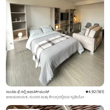
ಸಾಂಟಾ ಫೆ ನಲ್ಲಿ ಅಪಾರ್ಟ್‌ಮಂಟ್
5 ರಲ್ಲಿ 4.92 ಸರಾ
4.92 (161)
ಆರಾಮದಾಯಕ, ಸುಂದರ ಮತ್ತು ಕೇಂದ್ರದಲ್ಲಿರುವ ಸ್ಟುಡಿಯೋ