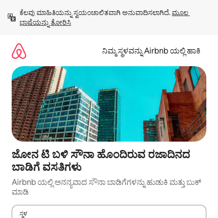
ವಿಷಯಕ್ಕೆ
ಕೆಲವು ಮಾಹಿತಿಯನ್ನು ಸ್ವಯಂಚಾಲಿತವಾಗಿ ಅನುವಾದಿಸಲಾಗಿದೆ. 
ಮೂಲ 
ಹೋಗಿ
ಭಾಷೆಯನ್ನು ತೋರಿಸಿ
ನಿಮ್ಮ ಸ್ಥಳವನ್ನು Airbnb ಯಲ್ಲಿ ಹಾಕಿ
ಜೋನ ಟಿ ಬಳಿ ಸೌನಾ ಹೊಂದಿರುವ ರಜಾದಿನದ
ಬಾಡಿಗೆ ವಸತಿಗಳು
Airbnb ಯಲ್ಲಿ ಅನನ್ಯವಾದ ಸೌನಾ ಬಾಡಿಗೆಗಳನ್ನು ಹುಡುಕಿ ಮತ್ತು ಬುಕ್
ಮಾಡಿ
ಸ್ಥಳ