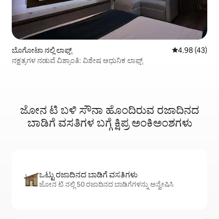
ಬೊಗೋಟಾ ನಲ್ಲಿ ಲಾಫ್ಟ್
5 ರಲ್ಲಿ 4.98 ಸರ
4.98 (43)
ನಕ್ಷತ್ರಗಳ ನಡುವೆ ವಿಶ್ರಾಂತಿ: ವಿಶೇಷ ಆಧುನಿಕ ಲಾಫ್ಟ್
ಜೋನ ಟಿ ಬಳಿ ಸೌನಾ ಹೊಂದಿರುವ ರಜಾದಿನದ
ಬಾಡಿಗೆ ವಸತಿಗಳ ಬಗ್ಗೆ ಕ್ಷಿಪ್ರ ಅಂಕಿಅಂಶಗಳು
ಒಟ್ಟು ರಜಾದಿನದ ಬಾಡಿಗೆ ವಸತಿಗಳು
ಜೋನ ಟಿ ನಲ್ಲಿ 50 ರಜಾದಿನದ ಬಾಡಿಗೆಗಳನ್ನು ಅನ್ವೇಷಿಸಿ