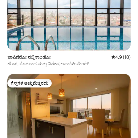
ಚಾಪಿನೆರೋ ನಲ್ಲಿ ಕಾಂಡೋ
5 ರಲ್ಲಿ 4.9 ಸರ
4.9 (10)
ಹೊಸ, ಸೊಗಸಾದ ಮತ್ತು ವಿಶೇಷ ಅಪಾರ್ಟ್‌ಮೆಂಟ್
ಗೆಸ್ಟ್‌ಗಳ ಅಚ್ಚುಮೆಚ್ಚಿನದು
ಗೆಸ್ಟ್‌ಗಳ ಅಚ್ಚುಮೆಚ್ಚಿನದು