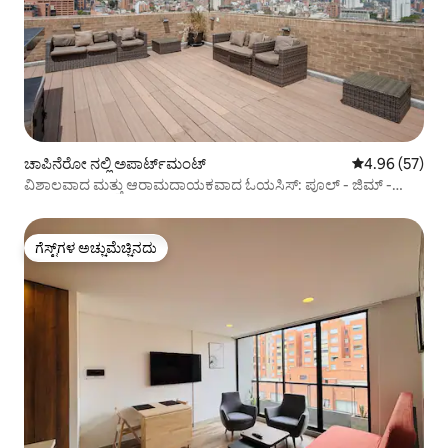
ಚಾಪಿನೆರೋ ನಲ್ಲಿ ಅಪಾರ್ಟ್‌ಮಂಟ್
5 ರಲ್ಲಿ 4.96 ಸರ
4.96 (57)
ವಿಶಾಲವಾದ ಮತ್ತು ಆರಾಮದಾಯಕವಾದ ಓಯಸಿಸ್: ಪೂಲ್ - ಜಿಮ್ -
ಸೌನಾ - ವೀಕ್ಷಣೆಗಳು
ಗೆಸ್ಟ್‌ಗಳ ಅಚ್ಚುಮೆಚ್ಚಿನದು
ಗೆಸ್ಟ್‌ಗಳ ಅಚ್ಚುಮೆಚ್ಚಿನದು