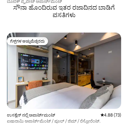
ಬೊಟಿಕ್ ಪ್ರೈವೇಟ್ ಅಪಾರ್ಟ್‌ಮೆಂಟ್
ಸೌನಾ ಹೊಂದಿರುವ ಇತರ ರಜಾದಿನದ ಬಾಡಿಗೆ
ವಸತಿಗಳು
ಗೆಸ್ಟ್‌ಗಳ ಅಚ್ಚುಮೆಚ್ಚಿನದು
ಗೆಸ್ಟ್‌ಗಳ ಅಚ್ಚುಮೆಚ್ಚಿನದು
ಉಸಕ್ವೆನ್ ನಲ್ಲಿ ಅಪಾರ್ಟ್‌ಮಂಟ್
5 ರಲ್ಲಿ 4.88 ಸರ
4.88 (73)
ಐಷಾರಾಮಿ ಅಪಾರ್ಟ್‌ಮೆಂಟ್ / ಪೂಲ್ / ಜಿಮ್ / ರೆಸ್ಟೋರೆಂಟ್.