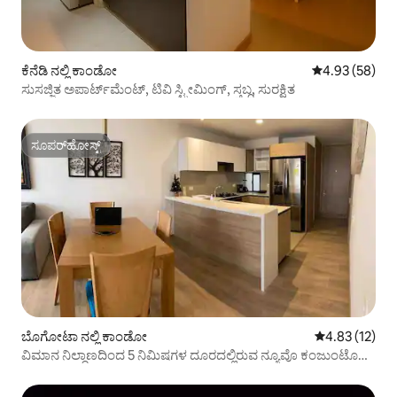
ಕೆನೆಡಿ ನಲ್ಲಿ ಕಾಂಡೋ
5 ರಲ್ಲಿ 4.93 ಸರ
4.93 (58)
ಸುಸಜ್ಜಿತ ಅಪಾರ್ಟ್‌ಮೆಂಟ್, ಟಿವಿ ಸ್ಟ್ರೀಮಿಂಗ್, ಸ್ತಬ್ಧ, ಸುರಕ್ಷಿತ
ಸೂಪರ್‌ಹೋಸ್ಟ್
ಸೂಪರ್‌ಹೋಸ್ಟ್
ಬೊಗೋಟಾ ನಲ್ಲಿ ಕಾಂಡೋ
5 ರಲ್ಲಿ 4.83 ಸರ
4.83 (12)
ವಿಮಾನ ನಿಲ್ದಾಣದಿಂದ 5 ನಿಮಿಷಗಳ ದೂರದಲ್ಲಿರುವ ನ್ಯೂವೊ ಕಂಜುಂಟೊ
ರೆಸಿಡೆನ್ಶಿಯಲ್