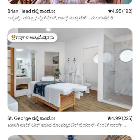
Brian Head ನಲ್ಲಿ ಕಾಂಡೋ
5 ರಲ್ಲಿ 4.95 ಸರಾ
4.95 (192)
ಆಸ್ಪೆನ್ಸ್ - ಡಬ್ಲ್ಯೂ/ ಫೈರ್‌ಪ್ಲೇಸ್, ಲಾಫ್ಟ್ ಮತ್ತು ಡೆಕ್ - ಮಲಗುತ್ತದೆ 6
ಗೆಸ್ಟ್‌ಗಳ ಅಚ್ಚುಮೆಚ್ಚಿನದು
ಗೆಸ್ಟ್‌ಗಳಿಗೆ ಅತಿ ಹೆಚ್ಚು ಅಚ್ಚುಮೆಚ್ಚಿನದು
St. George ನಲ್ಲಿ ಕಾಂಡೋ
5 ರಲ್ಲಿ 4.99 ಸರಾ
4.99 (225)
ಖಾಸಗಿ ಹಾಟ್ ಟಬ್ ‌ಇರುವ ರೋಮ್ಯಾಂಟಿಕ್ ಜಿಯಾನ್-ಸೇಂಟ್ ಜಾರ್ಜ್
ಎಸ್ಕೇಪ್