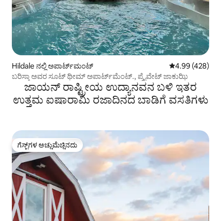
Hildale ನಲ್ಲಿ ಅಪಾರ್ಟ್‌ಮಂಟ್
5 ರಲ್ಲಿ 4.99 ಸರಾ
4.99 (428)
ಬರಿಸ್ತಾ ಅವರ ಸೂಟ್ ಥೀಮ್ ಅಪಾರ್ಟ್‌ಮೆಂಟ್., ಪ್ರೈವೇಟ್ ಜಾಕುಝಿ
ಜಾಯನ್ ರಾಷ್ಟ್ರೀಯ ಉದ್ಯಾನವನ ಬಳಿ ಇತರ
ಉತ್ತಮ ಐಷಾರಾಮಿ ರಜಾದಿನದ ಬಾಡಿಗೆ ವಸತಿಗಳು
ಗೆಸ್ಟ್‌ಗಳ ಅಚ್ಚುಮೆಚ್ಚಿನದು
ಗೆಸ್ಟ್‌ಗಳ ಅಚ್ಚುಮೆಚ್ಚಿನದು