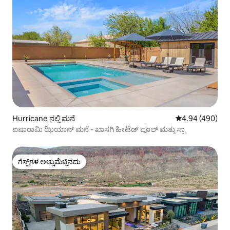
Hurricane ನಲ್ಲಿ ಮನೆ
5 ರಲ್ಲಿ 4.94 ಸರಾ
4.94 (490)
ಐಷಾರಾಮಿ ಝಿಯಾನ್ ಮನೆ - ಖಾಸಗಿ ಹೀಟೆಡ್ ಪೂಲ್ ಮತ್ತು ಸ್ಪಾ
ಗೆಸ್ಟ್‌ಗಳ ಅಚ್ಚುಮೆಚ್ಚಿನದು
ಗೆಸ್ಟ್‌ಗಳ ಅಚ್ಚುಮೆಚ್ಚಿನದು