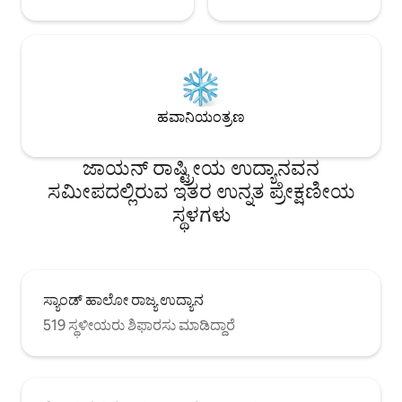
ಹವಾನಿಯಂತ್ರಣ
ಜಾಯನ್ ರಾಷ್ಟ್ರೀಯ ಉದ್ಯಾನವನ
ಸಮೀಪದಲ್ಲಿರುವ ಇತರ ಉನ್ನತ ಪ್ರೇಕ್ಷಣೀಯ
ಸ್ಥಳಗಳು
ಸ್ಯಾಂಡ್ ಹಾಲೋ ರಾಜ್ಯ ಉದ್ಯಾನ
519 ಸ್ಥಳೀಯರು ಶಿಫಾರಸು ಮಾಡಿದ್ದಾರೆ