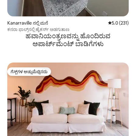
Kanarraville ನಲ್ಲಿ ಮನೆ
5 ರಲ್ಲಿ 5.0 ಸರಾ
5.0 (231)
ಕನರಾ ಫಾಲ್ಸ್‌ನಲ್ಲಿ ಹೈಕರ್ಸ್ ಅಡಗುತಾಣ
ಹವಾನಿಯಂತ್ರಣವನ್ನು ಹೊಂದಿರುವ
ಅಪಾರ್ಟ್‌ಮೆಂಟ್‌ ಬಾಡಿಗೆಗಳು
ಗೆಸ್ಟ್‌ಗಳ ಅಚ್ಚುಮೆಚ್ಚಿನದು
ಗೆಸ್ಟ್‌ಗಳ ಅಚ್ಚುಮೆಚ್ಚಿನದು