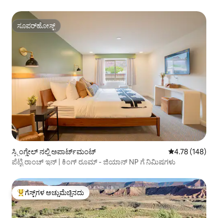
ಸೂಪರ್‌ಹೋಸ್ಟ್
ಸೂಪರ್‌ಹೋಸ್ಟ್
ಸ್ಪ್ರಿಂಗ್ಡೇಲ್ ನಲ್ಲಿ ಅಪಾರ್ಟ್‌ಮಂಟ್
5 ರಲ್ಲಿ 4.78 ಸರಾ
4.78 (148)
ಪೆಟ್ಟಿ ರಾಂಚ್ ಇನ್ | ಕಿಂಗ್ ರೂಮ್ - ಜಿಯಾನ್ NP ಗೆ ನಿಮಿಷಗಳು
ಗೆಸ್ಟ್‌ಗಳ ಅಚ್ಚುಮೆಚ್ಚಿನದು
ಗೆಸ್ಟ್‌ಗಳಿಗೆ ಅತಿ ಹೆಚ್ಚು ಅಚ್ಚುಮೆಚ್ಚಿನದು