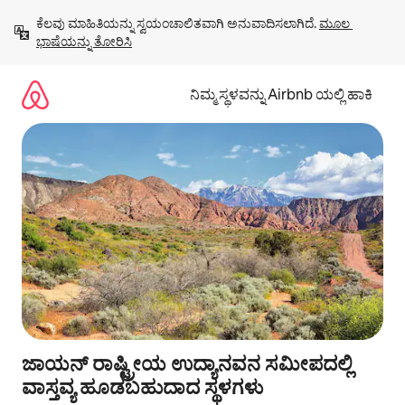
ವಿಷಯಕ್ಕೆ
ಕೆಲವು ಮಾಹಿತಿಯನ್ನು ಸ್ವಯಂಚಾಲಿತವಾಗಿ ಅನುವಾದಿಸಲಾಗಿದೆ. 
ಮೂಲ 
ಹೋಗಿ
ಭಾಷೆಯನ್ನು ತೋರಿಸಿ
ನಿಮ್ಮ ಸ್ಥಳವನ್ನು Airbnb ಯಲ್ಲಿ ಹಾಕಿ
ಜಾಯನ್ ರಾಷ್ಟ್ರೀಯ ಉದ್ಯಾನವನ ಸಮೀಪದಲ್ಲಿ
ವಾಸ್ತವ್ಯ ಹೂಡಬಹುದಾದ ಸ್ಥಳಗಳು