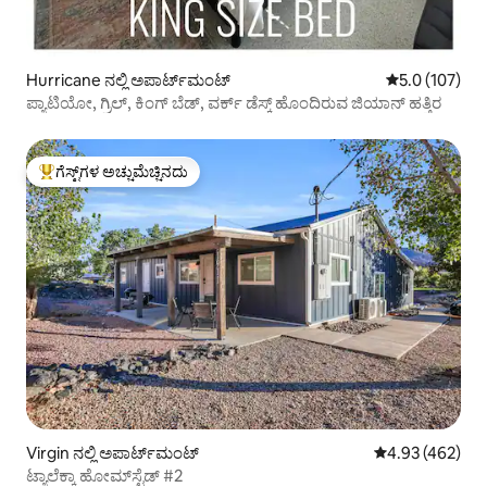
Hurricane ನಲ್ಲಿ ಅಪಾರ್ಟ್‌ಮಂಟ್
5 ರಲ್ಲಿ 5.0 ಸರಾ
5.0 (107)
ಪ್ಯಾಟಿಯೋ, ಗ್ರಿಲ್, ಕಿಂಗ್ ಬೆಡ್, ವರ್ಕ್ ಡೆಸ್ಕ್ ಹೊಂದಿರುವ ಜಿಯಾನ್ ಹತ್ತಿರ
ಗೆಸ್ಟ್‌ಗಳ ಅಚ್ಚುಮೆಚ್ಚಿನದು
ಗೆಸ್ಟ್‌ಗಳಿಗೆ ಅತಿ ಹೆಚ್ಚು ಅಚ್ಚುಮೆಚ್ಚಿನದು
Virgin ನಲ್ಲಿ ಅಪಾರ್ಟ್‌ಮಂಟ್
5 ರಲ್ಲಿ 4.93 ಸರಾ
4.93 (462)
ಟ್ಯಾಲೆಕ್ಕಾ ಹೋಮ್‌ಸ್ಟೆಡ್ #2