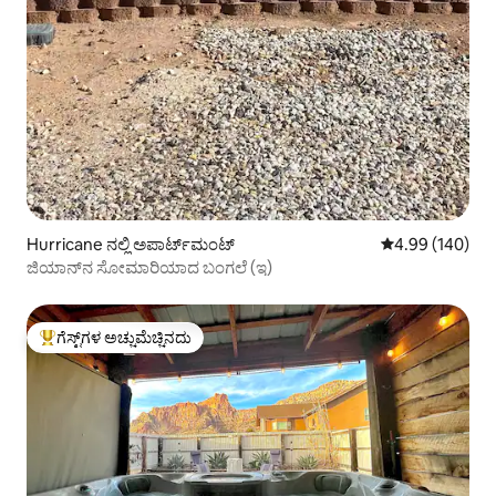
Hurricane ನಲ್ಲಿ ಅಪಾರ್ಟ್‌ಮಂಟ್
5 ರಲ್ಲಿ 4.99 ಸರಾ
4.99 (140)
ಜಿಯಾನ್‌ನ ಸೋಮಾರಿಯಾದ ಬಂಗಲೆ (ಇ)
ಗೆಸ್ಟ್‌ಗಳ ಅಚ್ಚುಮೆಚ್ಚಿನದು
ಗೆಸ್ಟ್‌ಗಳಿಗೆ ಅತಿ ಹೆಚ್ಚು ಅಚ್ಚುಮೆಚ್ಚಿನದು