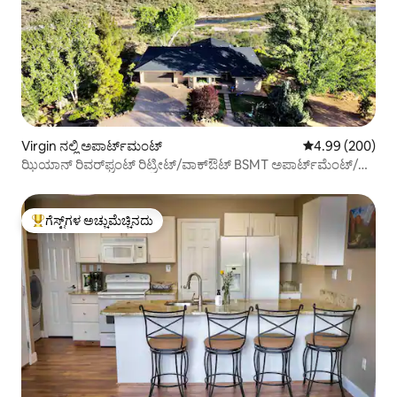
Virgin ನಲ್ಲಿ ಅಪಾರ್ಟ್‌ಮಂಟ್
5 ರಲ್ಲಿ 4.99 ಸರಾ
4.99 (200)
ಝಿಯಾನ್ ರಿವರ್‌ಫ್ರಂಟ್ ರಿಟ್ರೀಟ್/ವಾಕ್‌ಔಟ್ BSMT ಅಪಾರ್ಟ್‌ಮೆಂಟ್/
ಟಾಪ್ ವ್ಯೂಸ್
ಗೆಸ್ಟ್‌ಗಳ ಅಚ್ಚುಮೆಚ್ಚಿನದು
ಗೆಸ್ಟ್‌ಗಳಿಗೆ ಅತಿ ಹೆಚ್ಚು ಅಚ್ಚುಮೆಚ್ಚಿನದು