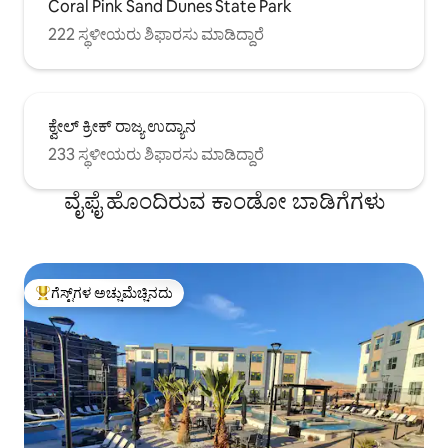
Coral Pink Sand Dunes State Park
222 ಸ್ಥಳೀಯರು ಶಿಫಾರಸು ಮಾಡಿದ್ದಾರೆ
ಕ್ವೇಲ್ ಕ್ರೀಕ್ ರಾಜ್ಯ ಉದ್ಯಾನ
233 ಸ್ಥಳೀಯರು ಶಿಫಾರಸು ಮಾಡಿದ್ದಾರೆ
ವೈಫೈ ಹೊಂದಿರುವ ಕಾಂಡೋ ಬಾಡಿಗೆಗಳು
ಗೆಸ್ಟ್‌ಗಳ ಅಚ್ಚುಮೆಚ್ಚಿನದು
ಗೆಸ್ಟ್‌ಗಳಿಗೆ ಅತಿ ಹೆಚ್ಚು ಅಚ್ಚುಮೆಚ್ಚಿನದು