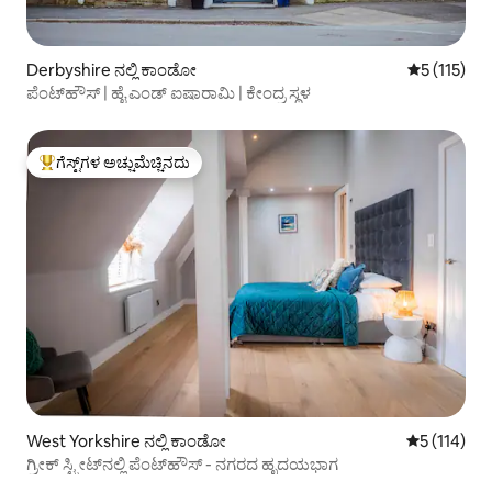
Derbyshire ನಲ್ಲಿ ಕಾಂಡೋ
5 ರಲ್ಲಿ 5 ಸರ
5 (115)
ಪೆಂಟ್‌ಹೌಸ್ | ಹೈ ಎಂಡ್ ಐಷಾರಾಮಿ | ಕೇಂದ್ರ ಸ್ಥಳ
ಗೆಸ್ಟ್‌ಗಳ ಅಚ್ಚುಮೆಚ್ಚಿನದು
ಗೆಸ್ಟ್‌ಗಳಿಗೆ ಅತಿ ಹೆಚ್ಚು ಅಚ್ಚುಮೆಚ್ಚಿನದು
West Yorkshire ನಲ್ಲಿ ಕಾಂಡೋ
5 ರಲ್ಲಿ 5 ಸರ
5 (114)
ಗ್ರೀಕ್ ಸ್ಟ್ರೀಟ್‌ನಲ್ಲಿ ಪೆಂಟ್‌ಹೌಸ್ - ನಗರದ ಹೃದಯಭಾಗ