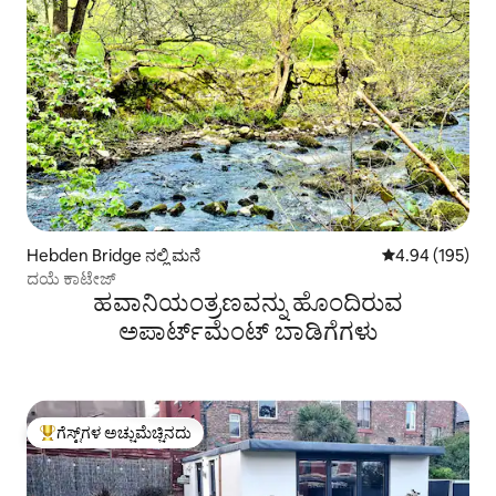
Hebden Bridge ನಲ್ಲಿ ಮನೆ
5 ರಲ್ಲಿ 4.94 ಸರಾ
4.94 (195)
ದಯೆ ಕಾಟೇಜ್
ಹವಾನಿಯಂತ್ರಣವನ್ನು ಹೊಂದಿರುವ
ಅಪಾರ್ಟ್‌ಮೆಂಟ್‌ ಬಾಡಿಗೆಗಳು
ಗೆಸ್ಟ್‌ಗಳ ಅಚ್ಚುಮೆಚ್ಚಿನದು
ಗೆಸ್ಟ್‌ಗಳಿಗೆ ಅತಿ ಹೆಚ್ಚು ಅಚ್ಚುಮೆಚ್ಚಿನದು