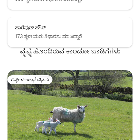
ಹಾರೆವುಡ್ ಹೌಸ್
173 ಸ್ಥಳೀಯರು ಶಿಫಾರಸು ಮಾಡಿದ್ದಾರೆ
ವೈಫೈ ಹೊಂದಿರುವ ಕಾಂಡೋ ಬಾಡಿಗೆಗಳು
ಗೆಸ್ಟ್‌ಗಳ ಅಚ್ಚುಮೆಚ್ಚಿನದು
ಗೆಸ್ಟ್‌ಗಳ ಅಚ್ಚುಮೆಚ್ಚಿನದು