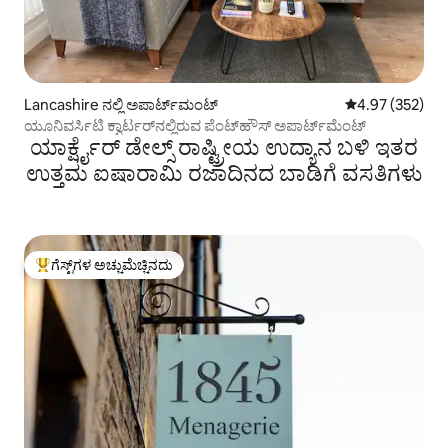
Lancashire ನಲ್ಲಿ ಅಪಾರ್ಟ್‌ಮಂಟ್
5 ರಲ್ಲಿ 4.97 ಸರಾ
4.97 (352)
ಯೂನಿವರ್ಸಿಟಿ ಕ್ವಾರ್ಟರ್‌ನಲ್ಲಿರುವ ಪೆಂಟ್‌ಹೌಸ್ ಅಪಾರ್ಟ್‌ಮೆಂಟ್
ಯಾರ್ಕ್ಷೈರ್ ಡೇಲ್ಸ್ ರಾಷ್ಟ್ರೀಯ ಉದ್ಯಾನ ಬಳಿ ಇತರ
ಉತ್ತಮ ಐಷಾರಾಮಿ ರಜಾದಿನದ ಬಾಡಿಗೆ ವಸತಿಗಳು
ಗೆಸ್ಟ್‌ಗಳ ಅಚ್ಚುಮೆಚ್ಚಿನದು
ಗೆಸ್ಟ್‌ಗಳಿಗೆ ಅತಿ ಹೆಚ್ಚು ಅಚ್ಚುಮೆಚ್ಚಿನದು