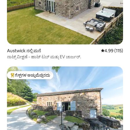
Austwick ನಲ್ಲಿ ಮನೆ
5 ರಲ್ಲಿ 4.99 ಸರಾ
4.99 (115)
ನಾಟ್ಸ್ ವೀಕ್ಷಣೆ - ಹಾಟ್ ಟಬ್ ಮತ್ತು EV ಚಾರ್ಜರ್.
ಗೆಸ್ಟ್‌ಗಳ ಅಚ್ಚುಮೆಚ್ಚಿನದು
ಗೆಸ್ಟ್‌ಗಳಿಗೆ ಅತಿ ಹೆಚ್ಚು ಅಚ್ಚುಮೆಚ್ಚಿನದು