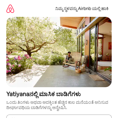
ವಿಷಯಕ್ಕೆ
ಹೋಗಿ
ನಿಮ್ಮ ಸ್ಥಳವನ್ನು Airbnb ಯಲ್ಲಿ ಹಾಕಿ
Yatiyanaನಲ್ಲಿ ಮಾಸಿಕ ಬಾಡಿಗೆಗಳು
ಒಂದು ತಿಂಗಳು ಅಥವಾ ಅದಕ್ಕಿಂತ ಹೆಚ್ಚಿನ ಕಾಲ ಮನೆಯಂತೆ ಅನಿಸುವ
ದೀರ್ಘಾವಧಿಯ ಬಾಡಿಗೆಗಳನ್ನು ಅನ್ವೇಷಿಸಿ.