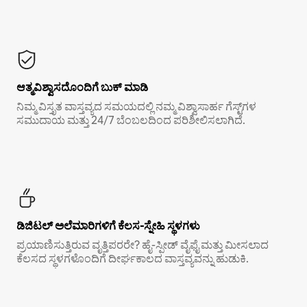
ಆತ್ಮವಿಶ್ವಾಸದೊಂದಿಗೆ ಬುಕ್ ಮಾಡಿ
ನಿಮ್ಮ ವಿಸ್ತೃತ ವಾಸ್ತವ್ಯದ ಸಮಯದಲ್ಲಿ ನಮ್ಮ ವಿಶ್ವಾಸಾರ್ಹ ಗೆಸ್ಟ್‌ಗಳ
ಸಮುದಾಯ ಮತ್ತು 24/7 ಬೆಂಬಲದಿಂದ ಪರಿಶೀಲಿಸಲಾಗಿದೆ.
ಡಿಜಿಟಲ್ ಅಲೆಮಾರಿಗಳಿಗೆ ಕೆಲಸ-ಸ್ನೇಹಿ ಸ್ಥಳಗಳು
ಪ್ರಯಾಣಿಸುತ್ತಿರುವ ವೃತ್ತಿಪರರೇ? ಹೈ-ಸ್ಪೀಡ್ ವೈಫೈ ಮತ್ತು ಮೀಸಲಾದ
ಕೆಲಸದ ಸ್ಥಳಗಳೊಂದಿಗೆ ದೀರ್ಘಕಾಲದ ವಾಸ್ತವ್ಯವನ್ನು ಹುಡುಕಿ.