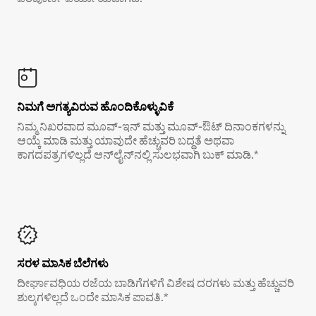
ನಿಮಗೆ ಅಗತ್ಯವಿರುವ ಹೊಂದಿಕೊಳ್ಳುವಿಕೆ
ನಿಮ್ಮ ನಿಖರವಾದ ಮೂವ್-ಇನ್ ಮತ್ತು ಮೂವ್-ಔಟ್ ದಿನಾಂಕಗಳನ್ನು
ಆಯ್ಕೆ ಮಾಡಿ ಮತ್ತು ಯಾವುದೇ ಹೆಚ್ಚುವರಿ ಬದ್ಧತೆ ಅಥವಾ
ಕಾಗದಪತ್ರಗಳಿಲ್ಲದೆ ಆನ್‌ಲೈನ್‌ನಲ್ಲಿ ಸುಲಭವಾಗಿ ಬುಕ್ ಮಾಡಿ.*
ಸರಳ ಮಾಸಿಕ ಬೆಲೆಗಳು
ದೀರ್ಘಾವಧಿಯ ರಜೆಯ ಬಾಡಿಗೆಗಳಿಗೆ ವಿಶೇಷ ದರಗಳು ಮತ್ತು ಹೆಚ್ಚುವರಿ
ಶುಲ್ಕಗಳಿಲ್ಲದೆ ಒಂದೇ ಮಾಸಿಕ ಪಾವತಿ.*