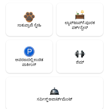
ಲ್ಯಾಪ್‌ಟಾಪ್‌ಗೆ ಪೂರಕ
ಸಾಕುಪ್ರಾಣಿ ಸ್ನೇಹಿ
ವರ್ಕ್‌ಸ್ಪೇಸ್
ಆವರಣದಲ್ಲಿ ಉಚಿತ
ಜಿಮ್
ಪಾರ್ಕಿಂಗ್
ಸರ್ವಿಸ್ಡ್ ಅಪಾರ್ಟ್‌ಮೆಂಟ್