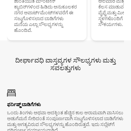
ಶಾಂತಿಯುತ ಮೌಂಟೇನ್
ಅಲೆಮಾರಿ ಮತ್ತು ದೂ
ಕ್ಯಾಬಿನ್‌ಗಳಿಂದ ಹಿಡಿದು ಅನುಕೂಲಕರ
ಕೆಲಸ ಮಾಡುವ ಪ್ರೊ
ನಗರ ಅಪಾರ್ಟ್‌ಮೆಂಟ್‌ಗಳವರೆಗೆ ಈ
ವೈಫೈ ಮತ್ತು ಮೀಸ
ಸಜ್ಜುಗೊಳಿಸಲಾದ ಬಾಡಿಗೆಗಳು
ಸ್ಥಳಗಳೊಂದಿಗೆ 
ಮನೆಯ ಎಲ್ಲಾ ಸೌಲಭ್ಯಗಳನ್ನು
ಸೌಕರ್ಯಗಳು.
ಹೊಂದಿವೆ.
ದೀರ್ಘಾವಧಿ ವಾಸ್ತವ್ಯಗಳ ಸೌಲಭ್ಯಗಳು ಮತ್ತು
ಸವಲತ್ತುಗಳು
ಫರ್ನಿಷ್ಡ್ ಬಾಡಿಗೆಗಳು
ಒಂದು ತಿಂಗಳು ಅಥವಾ ಅದಕ್ಕಿಂತ ಹೆಚ್ಚಿನ ಕಾಲ ಆರಾಮವಾಗಿ ವಾಸಿಸಲು
ಅಡುಗೆಮನೆ ಸೇರಿದಂತೆ ಸಂಪೂರ್ಣವಾಗಿ ಸಜ್ಜುಗೊಳಿಸಲಾದ ಬಾಡಿಗೆಗಳು
ಮತ್ತು ಅಗತ್ಯವಿರುವ ಸೌಲಭ್ಯಗಳನ್ನು ಹೊಂದಿರುತ್ತವೆ. ಇದು ಸಬ್ಲೆಟ್‌ಗೆ
ಪರಿಪೂರ್ಣ ಪರ್ಯಾಯವಾಗಿದೆ.