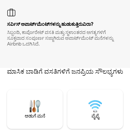
ಸರ್ವಿಸ್ ಅಪಾರ್ಟ್‌ಮೆಂಟ್‌ಗಳನ್ನು ಹುಡುಕುತ್ತಿರುವಿರಾ?
ಸಿಬ್ಬಂದಿ, ಕಾರ್ಪೊರೇಟ್ ವಸತಿ ಮತ್ತು ಸ್ಥಳಾಂತರದ ಅಗತ್ಯಗಳಿಗೆ
ಸೂಕ್ತವಾದ ಸಂಪೂರ್ಣ ಸಜ್ಜಾಗಿರುವ ಅಪಾರ್ಟ್‌ಮೆಂಟ್ ಮನೆಗಳನ್ನು
Airbnb ಒದಗಿಸಿದೆ.
ಮಾಸಿಕ ಬಾಡಿಗೆ ವಸತಿಗಳಿಗೆ ಜನಪ್ರಿಯ ಸೌಲಭ್ಯಗಳು
ಅಡುಗೆ ಮನೆ
ವೈಫೈ