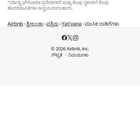
*ನಿರ್ದಿಷ್ಟ ಭೌಗೋಳಿಕ ಪ್ರದೇಶಗಳಿಗೆ ಮತ್ತು ಕೆಲವು ಸ್ಥಳಗಳಿಗೆ ಕೆಲವು
ಹೊರಗಿಡುವಿಕೆಗಳು ಅನ್ವಯವಾಗಬಹುದು.
Airbnb
ಶ್ರೀಲಂಕಾ
ಪಶ್ಚಿಮ
Yatiyana
ಮಾಸಿಕ ಬಾಡಿಗೆಗಳು
© 2026 Airbnb, Inc.
ಗೌಪ್ಯತೆ
ನಿಯಮಗಳು