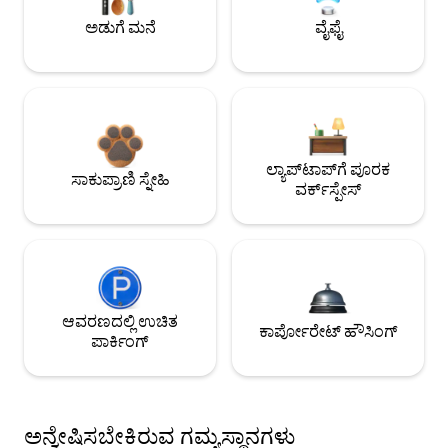
ಅಡುಗೆ ಮನೆ
ವೈಫೈ
ಲ್ಯಾಪ್‌ಟಾಪ್‌ಗೆ ಪೂರಕ
ಸಾಕುಪ್ರಾಣಿ ಸ್ನೇಹಿ
ವರ್ಕ್‌ಸ್ಪೇಸ್
ಆವರಣದಲ್ಲಿ ಉಚಿತ
ಕಾರ್ಪೋರೇಟ್ ಹೌಸಿಂಗ್
ಪಾರ್ಕಿಂಗ್
ಅನ್ವೇಷಿಸಬೇಕಿರುವ ಗಮ್ಯಸ್ಥಾನಗಳು