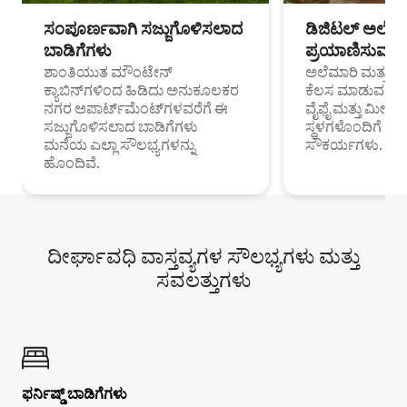
ಸಂಪೂರ್ಣವಾಗಿ ಸಜ್ಜುಗೊಳಿಸಲಾದ
ಡಿಜಿಟಲ್ ಅಲೆಮಾ
ಬಾಡಿಗೆಗಳು
ಪ್ರಯಾಣಿಸುವ ವೃತ
ಶಾಂತಿಯುತ ಮೌಂಟೇನ್
ಅಲೆಮಾರಿ ಮತ್ತು ದೂ
ಕ್ಯಾಬಿನ್‌ಗಳಿಂದ ಹಿಡಿದು ಅನುಕೂಲಕರ
ಕೆಲಸ ಮಾಡುವ ಪ್ರೊ
ನಗರ ಅಪಾರ್ಟ್‌ಮೆಂಟ್‌ಗಳವರೆಗೆ ಈ
ವೈಫೈ ಮತ್ತು ಮೀಸ
ಸಜ್ಜುಗೊಳಿಸಲಾದ ಬಾಡಿಗೆಗಳು
ಸ್ಥಳಗಳೊಂದಿಗೆ 
ಮನೆಯ ಎಲ್ಲಾ ಸೌಲಭ್ಯಗಳನ್ನು
ಸೌಕರ್ಯಗಳು.
ಹೊಂದಿವೆ.
ದೀರ್ಘಾವಧಿ ವಾಸ್ತವ್ಯಗಳ ಸೌಲಭ್ಯಗಳು ಮತ್ತು
ಸವಲತ್ತುಗಳು
ಫರ್ನಿಷ್ಡ್ ಬಾಡಿಗೆಗಳು