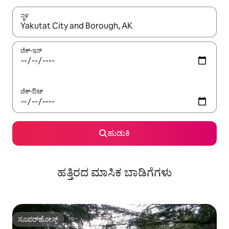
ಸ್ಥಳ
ಫಲಿತಾಂಶಗಳು ಲಭ್ಯವಿರುವಾಗ, ಅಪ್ ಮತ್ತು ಡೌನ್ ಬಾಣದ ಕೀಲಿಗಳೊಂದಿಗೆ ನ್ಯಾವಿಗೇಟ
ಚೆಕ್-ಇನ್
ಚೆಕ್-ಔಟ್
ಹುಡುಕಿ
ಹತ್ತಿರದ ಮಾಸಿಕ ಬಾಡಿಗೆಗಳು
ಸೂಪರ್‌ಹೋಸ್ಟ್
ಸೂಪರ್‌ಹೋಸ್ಟ್