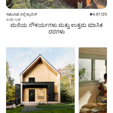
Yakutat ನಲ್ಲಿ ಕ್ಯಾಬಿನ್
5 ರಲ್ಲಿ 4.97 ಸರ
4.97 (31)
ಕರಡಿ ಗುಹೆ
ಮನೆಯ ಸೌಕರ್ಯಗಳು ಮತ್ತು ಉತ್ತಮ ಮಾಸಿಕ
ದರಗಳು