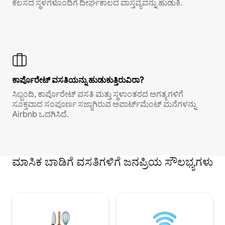
ಕೆಲಸದ ಸ್ಥಳಗಳೊಂದಿಗೆ ದೀರ್ಘಕಾಲದ ವಾಸ್ತವ್ಯವನ್ನು ಹುಡುಕಿ.
ಕಾರ್ಪೊರೇಟ್ ವಸತಿಯನ್ನು ಹುಡುಕುತ್ತಿರುವಿರಾ?
ಸಿಬ್ಬಂದಿ, ಕಾರ್ಪೊರೇಟ್ ವಸತಿ ಮತ್ತು ಸ್ಥಳಾಂತರದ ಅಗತ್ಯಗಳಿಗೆ
ಸೂಕ್ತವಾದ ಸಂಪೂರ್ಣ ಸಜ್ಜಾಗಿರುವ ಅಪಾರ್ಟ್‌ಮೆಂಟ್ ಮನೆಗಳನ್ನು
Airbnb ಒದಗಿಸಿದೆ.
ಮಾಸಿಕ ಬಾಡಿಗೆ ವಸತಿಗಳಿಗೆ ಜನಪ್ರಿಯ ಸೌಲಭ್ಯಗಳು