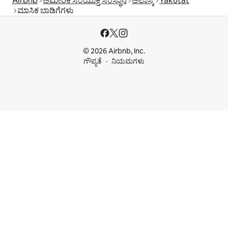
Airbnb
ಅಮೇರಿಕ ಸಂಯುಕ್ತ ಸಂಸ್ಥಾನ
ಅಲಾಸ್ಕ
Yakutat
ಮಾಸಿಕ ಬಾಡಿಗೆಗಳು
© 2026 Airbnb, Inc.
ಗೌಪ್ಯತೆ
ನಿಯಮಗಳು