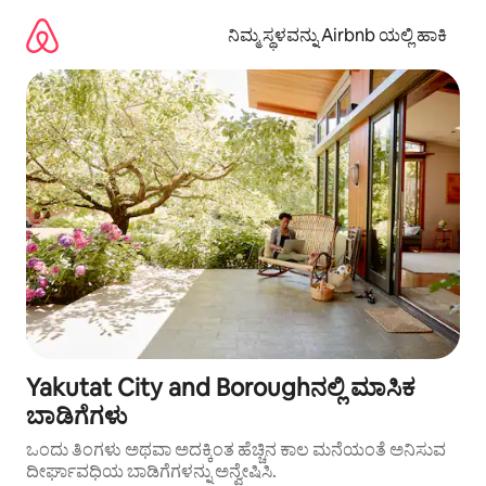
ವಿಷಯಕ್ಕೆ
ಹೋಗಿ
ನಿಮ್ಮ ಸ್ಥಳವನ್ನು Airbnb ಯಲ್ಲಿ ಹಾಕಿ
Yakutat City and Boroughನಲ್ಲಿ ಮಾಸಿಕ
ಬಾಡಿಗೆಗಳು
ಒಂದು ತಿಂಗಳು ಅಥವಾ ಅದಕ್ಕಿಂತ ಹೆಚ್ಚಿನ ಕಾಲ ಮನೆಯಂತೆ ಅನಿಸುವ
ದೀರ್ಘಾವಧಿಯ ಬಾಡಿಗೆಗಳನ್ನು ಅನ್ವೇಷಿಸಿ.