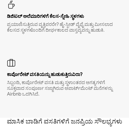
ಡಿಜಿಟಲ್ ಅಲೆಮಾರಿಗಳಿಗೆ ಕೆಲಸ-ಸ್ನೇಹಿ ಸ್ಥಳಗಳು
ಪ್ರಯಾಣಿಸುತ್ತಿರುವ ವೃತ್ತಿಪರರೇ? ಹೈ-ಸ್ಪೀಡ್ ವೈಫೈ ಮತ್ತು ಮೀಸಲಾದ
ಕೆಲಸದ ಸ್ಥಳಗಳೊಂದಿಗೆ ದೀರ್ಘಕಾಲದ ವಾಸ್ತವ್ಯವನ್ನು ಹುಡುಕಿ.
ಕಾರ್ಪೊರೇಟ್ ವಸತಿಯನ್ನು ಹುಡುಕುತ್ತಿರುವಿರಾ?
ಸಿಬ್ಬಂದಿ, ಕಾರ್ಪೊರೇಟ್ ವಸತಿ ಮತ್ತು ಸ್ಥಳಾಂತರದ ಅಗತ್ಯಗಳಿಗೆ
ಸೂಕ್ತವಾದ ಸಂಪೂರ್ಣ ಸಜ್ಜಾಗಿರುವ ಅಪಾರ್ಟ್‌ಮೆಂಟ್ ಮನೆಗಳನ್ನು
Airbnb ಒದಗಿಸಿದೆ.
ಮಾಸಿಕ ಬಾಡಿಗೆ ವಸತಿಗಳಿಗೆ ಜನಪ್ರಿಯ ಸೌಲಭ್ಯಗಳು