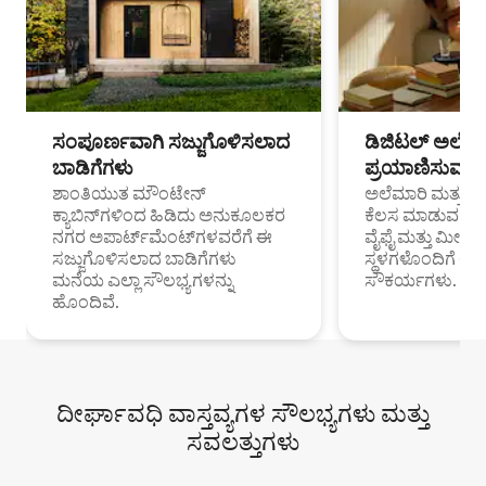
ಸಂಪೂರ್ಣವಾಗಿ ಸಜ್ಜುಗೊಳಿಸಲಾದ
ಡಿಜಿಟಲ್ ಅಲೆಮಾ
ಬಾಡಿಗೆಗಳು
ಪ್ರಯಾಣಿಸುವ ವೃತ
ಶಾಂತಿಯುತ ಮೌಂಟೇನ್
ಅಲೆಮಾರಿ ಮತ್ತು ದೂ
ಕ್ಯಾಬಿನ್‌ಗಳಿಂದ ಹಿಡಿದು ಅನುಕೂಲಕರ
ಕೆಲಸ ಮಾಡುವ ಪ್ರೊ
ನಗರ ಅಪಾರ್ಟ್‌ಮೆಂಟ್‌ಗಳವರೆಗೆ ಈ
ವೈಫೈ ಮತ್ತು ಮೀಸ
ಸಜ್ಜುಗೊಳಿಸಲಾದ ಬಾಡಿಗೆಗಳು
ಸ್ಥಳಗಳೊಂದಿಗೆ 
ಮನೆಯ ಎಲ್ಲಾ ಸೌಲಭ್ಯಗಳನ್ನು
ಸೌಕರ್ಯಗಳು.
ಹೊಂದಿವೆ.
ದೀರ್ಘಾವಧಿ ವಾಸ್ತವ್ಯಗಳ ಸೌಲಭ್ಯಗಳು ಮತ್ತು
ಸವಲತ್ತುಗಳು