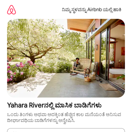
ವಿಷಯಕ್ಕೆ
ಹೋಗಿ
ನಿಮ್ಮ ಸ್ಥಳವನ್ನು Airbnb ಯಲ್ಲಿ ಹಾಕಿ
Yahara Riverನಲ್ಲಿ ಮಾಸಿಕ ಬಾಡಿಗೆಗಳು
ಒಂದು ತಿಂಗಳು ಅಥವಾ ಅದಕ್ಕಿಂತ ಹೆಚ್ಚಿನ ಕಾಲ ಮನೆಯಂತೆ ಅನಿಸುವ
ದೀರ್ಘಾವಧಿಯ ಬಾಡಿಗೆಗಳನ್ನು ಅನ್ವೇಷಿಸಿ.