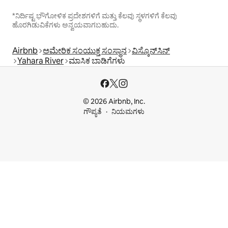
*ನಿರ್ದಿಷ್ಟ ಭೌಗೋಳಿಕ ಪ್ರದೇಶಗಳಿಗೆ ಮತ್ತು ಕೆಲವು ಸ್ಥಳಗಳಿಗೆ ಕೆಲವು
ಹೊರಗಿಡುವಿಕೆಗಳು ಅನ್ವಯವಾಗಬಹುದು.
Airbnb
ಅಮೇರಿಕ ಸಂಯುಕ್ತ ಸಂಸ್ಥಾನ
ವಿಸ್ಕೊನ್‌ಸಿನ್
Yahara River
ಮಾಸಿಕ ಬಾಡಿಗೆಗಳು
© 2026 Airbnb, Inc.
ಗೌಪ್ಯತೆ
ನಿಯಮಗಳು