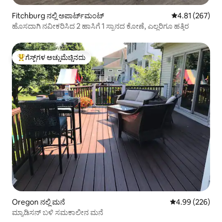
Fitchburg ನಲ್ಲಿ ಅಪಾರ್ಟ್‌ಮಂಟ್
5 ರಲ್ಲಿ 4.81 ಸರಾ
4.81 (267)
ಹೊಸದಾಗಿ ನವೀಕರಿಸಿದ 2 ಹಾಸಿಗೆ 1 ಸ್ನಾನದ ಕೋಣೆ, ಎಲ್ಲರಿಗೂ ಹತ್ತಿರ
ಗೆಸ್ಟ್‌ಗಳ ಅಚ್ಚುಮೆಚ್ಚಿನದು
ಗೆಸ್ಟ್‌ಗಳಿಗೆ ಅತಿ ಹೆಚ್ಚು ಅಚ್ಚುಮೆಚ್ಚಿನದು
Oregon ನಲ್ಲಿ ಮನೆ
5 ರಲ್ಲಿ 4.99 ಸರಾ
4.99 (226)
ಮ್ಯಾಡಿಸನ್ ಬಳಿ ಸಮಕಾಲೀನ ಮನೆ