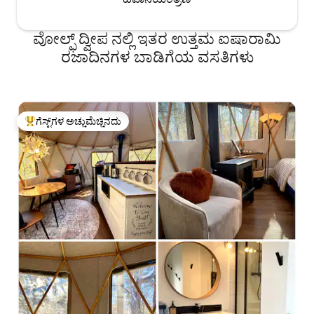
ವೋಲ್ಫ್ ದ್ವೀಪ ನಲ್ಲಿ ಇತರ ಉತ್ತಮ ಐಷಾರಾಮಿ
ರಜಾದಿನಗಳ ಬಾಡಿಗೆಯ ವಸತಿಗಳು
ಗೆಸ್ಟ್‌ಗಳ ಅಚ್ಚುಮೆಚ್ಚಿನದು
ಗೆಸ್ಟ್‌ಗಳಿಗೆ ಅತಿ ಹೆಚ್ಚು ಅಚ್ಚುಮೆಚ್ಚಿನದು