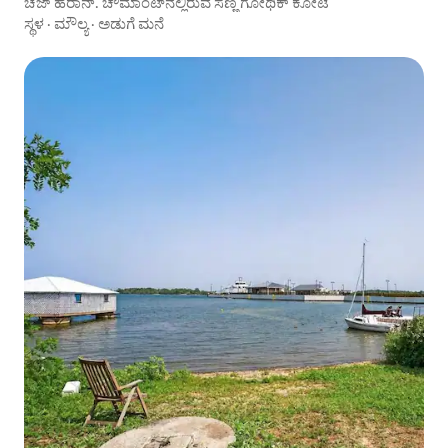
ಚೆಜ್ ಹೆರಾನ್. ಚೌಮಾಂಟ್‌ನಲ್ಲಿರುವ ಸಣ್ಣ ಗೋಥಿಕ್ ಕೋಟೆ
ಸ್ಥಳ
·
ಮೌಲ್ಯ
·
ಅಡುಗೆ ಮನೆ