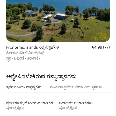
Frontenac Islands ನಲ್ಲಿ ಗೆಸ್ಟ್‌ಹೌಸ್
5 ರಲ್ಲಿ 4.99 ಸರ
4.99 (77)
ತೋಳದ ಮೇಲೆ ವಿಂಡ್ಸ್‌ವೆಪ್ಟ್
ಸ್ಥಳ
·
ನಿಖರತೆ
·
ತಿರುಗಾಟ
ಅನ್ವೇಷಿಸಬೇಕಿರುವ ಗಮ್ಯಸ್ಥಾನಗಳು
ಇತರ ರೀತಿಯ ವಾಸ್ತವ್ಯಗಳು
ಸಮೀಪದ ಪ್ರಮುಖ ದರ್ಶನೀಯ ಸ್ಥಳಗಳು
ಪೂಲ್‍ಗಳನ್ನು ಹೊಂದಿರುವ ಬಾಡಿಗೆಗಳು
ಜಲಾಭಿಮುಖ ಬಾಡಿಗೆಗಳು
ವೋಲ್ಫ್ ದ್ವೀಪ
ವೋಲ್ಫ್ ದ್ವೀಪ