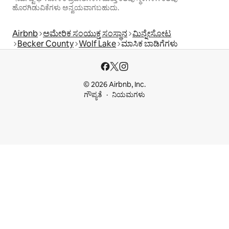
ಹೊರಗಿಡುವಿಕೆಗಳು ಅನ್ವಯವಾಗಬಹುದು.
Airbnb
ಅಮೇರಿಕ ಸಂಯುಕ್ತ ಸಂಸ್ಥಾನ
ಮಿನ್ನೇಸೋಟ
Becker County
Wolf Lake
ಮಾಸಿಕ ಬಾಡಿಗೆಗಳು
© 2026 Airbnb, Inc.
ಗೌಪ್ಯತೆ
ನಿಯಮಗಳು