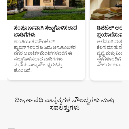
ಸಂಪೂರ್ಣವಾಗಿ ಸಜ್ಜುಗೊಳಿಸಲಾದ
ಡಿಜಿಟಲ್ ಅಲೆಮಾ
ಬಾಡಿಗೆಗಳು
ಪ್ರಯಾಣಿಸುವ ವೃತ
ಶಾಂತಿಯುತ ಮೌಂಟೇನ್
ಅಲೆಮಾರಿ ಮತ್ತು ದೂ
ಕ್ಯಾಬಿನ್‌ಗಳಿಂದ ಹಿಡಿದು ಅನುಕೂಲಕರ
ಕೆಲಸ ಮಾಡುವ ಪ್ರೊ
ನಗರ ಅಪಾರ್ಟ್‌ಮೆಂಟ್‌ಗಳವರೆಗೆ ಈ
ವೈಫೈ ಮತ್ತು ಮೀಸ
ಸಜ್ಜುಗೊಳಿಸಲಾದ ಬಾಡಿಗೆಗಳು
ಸ್ಥಳಗಳೊಂದಿಗೆ 
ಮನೆಯ ಎಲ್ಲಾ ಸೌಲಭ್ಯಗಳನ್ನು
ಸೌಕರ್ಯಗಳು.
ಹೊಂದಿವೆ.
ದೀರ್ಘಾವಧಿ ವಾಸ್ತವ್ಯಗಳ ಸೌಲಭ್ಯಗಳು ಮತ್ತು
ಸವಲತ್ತುಗಳು