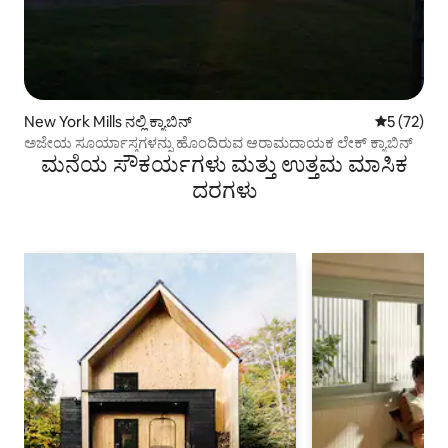
New York Mills ನಲ್ಲಿ ಕ್ಯಾಬಿನ್
5 ರಲ್ಲಿ 5 ಸರ
5 (72)
ಅಜೇಯ ಸೂರ್ಯಾಸ್ತಗಳನ್ನು ಹೊಂದಿರುವ ಆರಾಮದಾಯಕ ಲೇಕ್ ಕ್ಯಾಬಿನ್
ಮನೆಯ ಸೌಕರ್ಯಗಳು ಮತ್ತು ಉತ್ತಮ ಮಾಸಿಕ
ದರಗಳು