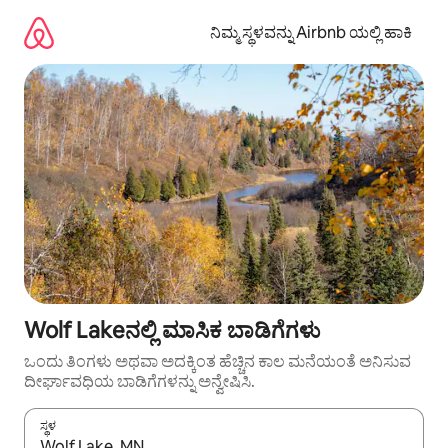
ವಿಷಯಕ್ಕೆ
ಹೋಗಿ
ನಿಮ್ಮ ಸ್ಥಳವನ್ನು Airbnb ಯಲ್ಲಿ ಹಾಕಿ
Wolf Lakeನಲ್ಲಿ ಮಾಸಿಕ ಬಾಡಿಗೆಗಳು
ಒಂದು ತಿಂಗಳು ಅಥವಾ ಅದಕ್ಕಿಂತ ಹೆಚ್ಚಿನ ಕಾಲ ಮನೆಯಂತೆ ಅನಿಸುವ
ದೀರ್ಘಾವಧಿಯ ಬಾಡಿಗೆಗಳನ್ನು ಅನ್ವೇಷಿಸಿ.
ಸ್ಥಳ
ಫಲಿತಾಂಶಗಳು ಲಭ್ಯವಿರುವಾಗ, ಅಪ್ ಮತ್ತು ಡೌನ್ ಬಾಣದ ಕೀಲಿಗಳೊಂದಿಗೆ ನ್ಯಾವಿಗೇಟ