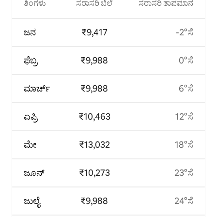
ತಿಂಗಳು
ಸರಾಸರಿ ಬೆಲೆ
ಸರಾಸರಿ ತಾಪಮಾನ
ಜನ
₹9,417
-2°ಸೆ
ಫೆಬ್ರ
₹9,988
0°ಸೆ
ಮಾರ್ಚ್
₹9,988
6°ಸೆ
ಏಪ್ರಿ
₹10,463
12°ಸೆ
ಮೇ
₹13,032
18°ಸೆ
ಜೂನ್
₹10,273
23°ಸೆ
ಜುಲೈ
₹9,988
24°ಸೆ