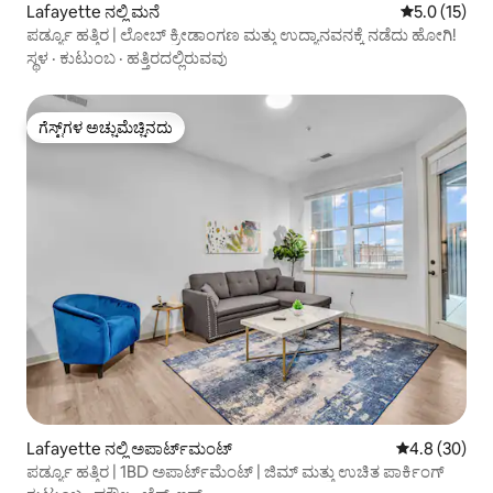
Lafayette ನಲ್ಲಿ ಮನೆ
5 ರಲ್ಲಿ 5.0 ಸ
5.0 (15)
ಪರ್ಡ್ಯೂ ಹತ್ತಿರ | ಲೋಬ್ ಕ್ರೀಡಾಂಗಣ ಮತ್ತು ಉದ್ಯಾನವನಕ್ಕೆ ನಡೆದು ಹೋಗಿ!
ಸ್ಥಳ
·
ಕುಟುಂಬ
·
ಹತ್ತಿರದಲ್ಲಿರುವವು
ಗೆಸ್ಟ್‌ಗಳ ಅಚ್ಚುಮೆಚ್ಚಿನದು
ಗೆಸ್ಟ್‌ಗಳ ಅಚ್ಚುಮೆಚ್ಚಿನದು
Lafayette ನಲ್ಲಿ ಅಪಾರ್ಟ್‌ಮಂಟ್
5 ರಲ್ಲಿ 4.8 ಸರ
4.8 (30)
ಪರ್ಡ್ಯೂ ಹತ್ತಿರ | 1BD ಅಪಾರ್ಟ್‌ಮೆಂಟ್ | ಜಿಮ್ ಮತ್ತು ಉಚಿತ ಪಾರ್ಕಿಂಗ್