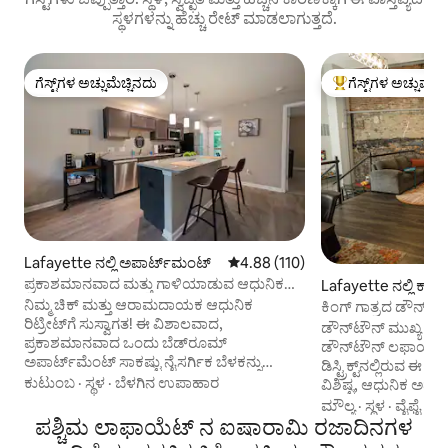
ಸ್ಥಳಗಳನ್ನು ಹೆಚ್ಚು ರೇಟ್ ಮಾಡಲಾಗುತ್ತದೆ.
ಗೆಸ್ಟ್‌ಗಳ ಅಚ್ಚುಮೆಚ್ಚಿನದು
ಗೆಸ್ಟ್‌ಗಳ ಅಚ್ಚುಮೆಚ್
ಗೆಸ್ಟ್‌ಗಳ ಅಚ್ಚುಮೆಚ್ಚಿನದು
ಗೆಸ್ಟ್‌ಗಳಿಗೆ ಅತಿ ಹೆಚ್ಚು
Lafayette ನಲ್ಲಿ ಅಪಾರ್ಟ್‌ಮಂಟ್
5 ರಲ್ಲಿ 4.88 ಸರಾಸರಿ ರೇಟಿಂಗ್, 110 ವಿ
4.88 (110)
ಪ್ರಕಾಶಮಾನವಾದ ಮತ್ತು ಗಾಳಿಯಾಡುವ ಆಧುನಿಕ
Lafayette ನಲ್ಲಿ ಕಾ
ಅಪಾರ್ಟ್‌ಮೆಂಟ್
ನಿಮ್ಮ ಚಿಕ್ ಮತ್ತು ಆರಾಮದಾಯಕ ಆಧುನಿಕ
ಕಿಂಗ್ ಗಾತ್ರದ ಡೌನ್‌
ರಿಟ್ರೀಟ್‌ಗೆ ಸುಸ್ವಾಗತ! ಈ ವಿಶಾಲವಾದ,
ನೋಡುತ್ತಿದೆ
ಡೌನ್‌ಟೌನ್ ಮುಖ್ಯ ST ಅ
ಪ್ರಕಾಶಮಾನವಾದ ಒಂದು ಬೆಡ್‌ರೂಮ್
ಡೌನ್‌ಟೌನ್ ಲಫಾಯೆಟ್‌ನ
ಅಪಾರ್ಟ್‌ಮೆಂಟ್ ಸಾಕಷ್ಟು ನೈಸರ್ಗಿಕ ಬೆಳಕನ್ನು
ಡಿಸ್ಟ್ರಿಕ್ಟ್‌ನಲ್ಲಿರುವ 
ಹೊಂದಿರುವ ಪ್ರಶಾಂತ ಮತ್ತು ಗಾಳಿಯಾಡುವ
ಕುಟುಂಬ
·
ಸ್ಥಳ
·
ಬೆಳಗಿನ ಉಪಾಹಾರ
ವಿಶಿಷ್ಟ, ಆಧುನಿಕ ಅಪಾ
ವಾತಾವರಣವನ್ನು ನೀಡುತ್ತದೆ. ವೈಶಿಷ್ಟ್ಯಗಳು: --
ನವೀಕರಿಸಲಾಗಿದೆ ಮತ್ತು
ಮೌಲ್ಯ
·
ಸ್ಥಳ
·
ವೈಫೈ
ಡೌನ್‌ಟೌನ್ ಮತ್ತು ಪರ್ಡ್ಯೂ ವಿಶ್ವವಿದ್ಯಾಲಯದ ಹತ್ತಿರ -
ಪಶ್ಚಿಮ ಲಾಫಾಯೆಟ್ ನ ಐಷಾರಾಮಿ ರಜಾದಿನಗಳ
ಮತ್ತು ಸುಂದರವಾದ ಉಚ
- ಮೃದುವಾದ ಬೆಳಕು ಮತ್ತು ಟಿವಿ ಮತ್ತು ದೊಡ್ಡ
ತೆರೆದ ಪರಿಕಲ್ಪನೆಯನ್ನು