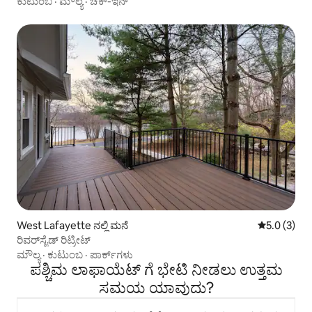
ಕುಟುಂಬ
·
ಮೌಲ್ಯ
·
ಚೆಕ್-ಇನ್
West Lafayette ನಲ್ಲಿ ಮನೆ
5 ರಲ್ಲಿ 5.0 
5.0 (3)
ರಿವರ್‌ಸೈಡ್ ರಿಟ್ರೀಟ್
ಮೌಲ್ಯ
·
ಕುಟುಂಬ
·
ಪಾರ್ಕ್‌ಗಳು
ಪಶ್ಚಿಮ ಲಾಫಾಯೆಟ್ ಗೆ ಭೇಟಿ ನೀಡಲು ಉತ್ತಮ
ಸಮಯ ಯಾವುದು?