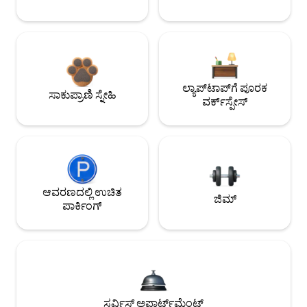
ಲ್ಯಾಪ್‌ಟಾಪ್‌ಗೆ ಪೂರಕ
ಸಾಕುಪ್ರಾಣಿ ಸ್ನೇಹಿ
ವರ್ಕ್‌ಸ್ಪೇಸ್
ಆವರಣದಲ್ಲಿ ಉಚಿತ
ಜಿಮ್
ಪಾರ್ಕಿಂಗ್
ಸರ್ವಿಸ್ಡ್ ಅಪಾರ್ಟ್‌ಮೆಂಟ್