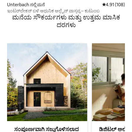
Unterbach ನಲ್ಲಿ ಮನೆ
5 ರಲ್ಲಿ 4.91 ಸರಾ
4.91 (108)
ಇಂಟರ್‌ಲೇಕನ್ ಬಳಿ ಆಧುನಿಕ ಆಲ್ಪೈನ್ ವಾಸ್ತವ್ಯ – ಕುಟುಂಬ
ಮನೆಯ ಸೌಕರ್ಯಗಳು ಮತ್ತು ಉತ್ತಮ ಮಾಸಿಕ
ದರಗಳು
ಸಂಪೂರ್ಣವಾಗಿ ಸಜ್ಜುಗೊಳಿಸಲಾದ
ಡಿಜಿಟಲ್ ಅಲೆಮಾ