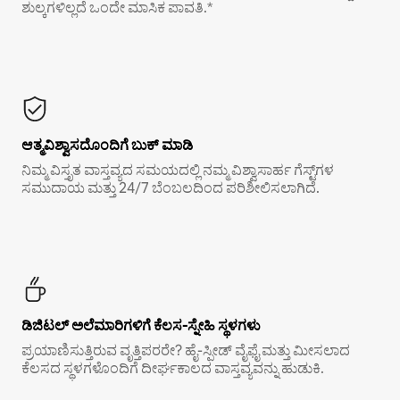
ಶುಲ್ಕಗಳಿಲ್ಲದೆ ಒಂದೇ ಮಾಸಿಕ ಪಾವತಿ.*
ಆತ್ಮವಿಶ್ವಾಸದೊಂದಿಗೆ ಬುಕ್ ಮಾಡಿ
ನಿಮ್ಮ ವಿಸ್ತೃತ ವಾಸ್ತವ್ಯದ ಸಮಯದಲ್ಲಿ ನಮ್ಮ ವಿಶ್ವಾಸಾರ್ಹ ಗೆಸ್ಟ್‌ಗಳ
ಸಮುದಾಯ ಮತ್ತು 24/7 ಬೆಂಬಲದಿಂದ ಪರಿಶೀಲಿಸಲಾಗಿದೆ.
ಡಿಜಿಟಲ್ ಅಲೆಮಾರಿಗಳಿಗೆ ಕೆಲಸ-ಸ್ನೇಹಿ ಸ್ಥಳಗಳು
ಪ್ರಯಾಣಿಸುತ್ತಿರುವ ವೃತ್ತಿಪರರೇ? ಹೈ-ಸ್ಪೀಡ್ ವೈಫೈ ಮತ್ತು ಮೀಸಲಾದ
ಕೆಲಸದ ಸ್ಥಳಗಳೊಂದಿಗೆ ದೀರ್ಘಕಾಲದ ವಾಸ್ತವ್ಯವನ್ನು ಹುಡುಕಿ.