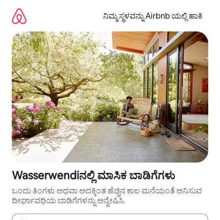
ವಿಷಯಕ್ಕೆ
ಹೋಗಿ
ನಿಮ್ಮ ಸ್ಥಳವನ್ನು Airbnb ಯಲ್ಲಿ ಹಾಕಿ
Wasserwendiನಲ್ಲಿ ಮಾಸಿಕ ಬಾಡಿಗೆಗಳು
ಒಂದು ತಿಂಗಳು ಅಥವಾ ಅದಕ್ಕಿಂತ ಹೆಚ್ಚಿನ ಕಾಲ ಮನೆಯಂತೆ ಅನಿಸುವ
ದೀರ್ಘಾವಧಿಯ ಬಾಡಿಗೆಗಳನ್ನು ಅನ್ವೇಷಿಸಿ.