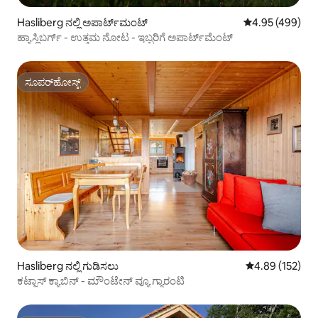
Hasliberg ನಲ್ಲಿ ಅಪಾರ್ಟ್‌ಮಂಟ್
5 ರಲ್ಲಿ 4.95 ಸರಾ
4.95 (499)
ಹ್ಯಾಸ್ಲಿಬರ್ಗ್ - ಉತ್ತಮ ನೋಟ - ಇಬ್ಬರಿಗೆ ಅಪಾರ್ಟ್‌ಮೆಂಟ್
ಸೂಪರ್‌ಹೋಸ್ಟ್
ಸೂಪರ್‌ಹೋಸ್ಟ್
Hasliberg ನಲ್ಲಿ ಗುಡಿಸಲು
5 ರಲ್ಲಿ 4.89 ಸರಾ
4.89 (152)
ಕಟ್ಜಾಸ್ ಕ್ಯಾಬಿನ್ - ಮೌಂಟೇನ್ ವ್ಯೂ ಗ್ಯಾರಂಟಿ