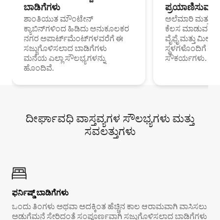
ಬಾಡಿಗೆಗಳು
ಪ್ರಯಾಣಿಸುವ ವೃತ
ಶಾಂತಿಯುತ ಮೌಂಟೇನ್
ಅಲೆಮಾರಿ ಮತ್ತು ದೂ
ಕ್ಯಾಬಿನ್‌ಗಳಿಂದ ಹಿಡಿದು ಅನುಕೂಲಕರ
ಕೆಲಸ ಮಾಡುವ ಪ್ರೊ
ನಗರ ಅಪಾರ್ಟ್‌ಮೆಂಟ್‌ಗಳವರೆಗೆ ಈ
ವೈಫೈ ಮತ್ತು ಮೀಸ
ಸಜ್ಜುಗೊಳಿಸಲಾದ ಬಾಡಿಗೆಗಳು
ಸ್ಥಳಗಳೊಂದಿಗೆ 
ಮನೆಯ ಎಲ್ಲಾ ಸೌಲಭ್ಯಗಳನ್ನು
ಸೌಕರ್ಯಗಳು.
ಹೊಂದಿವೆ.
ದೀರ್ಘಾವಧಿ ವಾಸ್ತವ್ಯಗಳ ಸೌಲಭ್ಯಗಳು ಮತ್ತು
ಸವಲತ್ತುಗಳು
ಫರ್ನಿಷ್ಡ್ ಬಾಡಿಗೆಗಳು
ಒಂದು ತಿಂಗಳು ಅಥವಾ ಅದಕ್ಕಿಂತ ಹೆಚ್ಚಿನ ಕಾಲ ಆರಾಮವಾಗಿ ವಾಸಿಸಲು
ಅಡುಗೆಮನೆ ಸೇರಿದಂತೆ ಸಂಪೂರ್ಣವಾಗಿ ಸಜ್ಜುಗೊಳಿಸಲಾದ ಬಾಡಿಗೆಗಳು