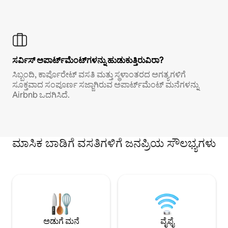
ಸರ್ವಿಸ್ ಅಪಾರ್ಟ್‌ಮೆಂಟ್‌ಗಳನ್ನು ಹುಡುಕುತ್ತಿರುವಿರಾ?
ಸಿಬ್ಬಂದಿ, ಕಾರ್ಪೊರೇಟ್ ವಸತಿ ಮತ್ತು ಸ್ಥಳಾಂತರದ ಅಗತ್ಯಗಳಿಗೆ
ಸೂಕ್ತವಾದ ಸಂಪೂರ್ಣ ಸಜ್ಜಾಗಿರುವ ಅಪಾರ್ಟ್‌ಮೆಂಟ್ ಮನೆಗಳನ್ನು
Airbnb ಒದಗಿಸಿದೆ.
ಮಾಸಿಕ ಬಾಡಿಗೆ ವಸತಿಗಳಿಗೆ ಜನಪ್ರಿಯ ಸೌಲಭ್ಯಗಳು
ಅಡುಗೆ ಮನೆ
ವೈಫೈ