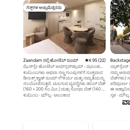
ಗೆಸ್ಟ್‌ಗಳ ಅಚ್ಚುಮೆಚ್ಚಿನದು
ಗೆಸ್ಟ್‌ಗಳ ಅಚ್ಚುಮೆಚ್ಚಿನದು
Zaandam ನಲ್ಲಿ ಹೋಟೆಲ್ ರೂಮ್
5 ರಲ್ಲಿ 4.95 ಸರಾಸರಿ ರೇಟಿಂ
4.95 (22)
Backstage
ಝೆನ್‌ಸ್ಟೇ ಹೋಟೆಲ್ ಆಮ್‌ಸ್ಟರ್‌ಡ್ಯಾಮ್ - ಝಾಂಡಮ್
ಬ್ಯಾಕ್‌ಸ್ಟ
| ರಿಟ್ರೀಟ್ ಸೂಟ್
ಕುಟುಂಬಗಳು ಅಥವಾ ಸಣ್ಣ ಗುಂಪುಗಳಿಗೆ ಸೂಕ್ತವಾದ
ನಮ್ಮ ಆರಾಮದ
ಡೀಲಕ್ಸ್ ಕ್ವಾಡ್ ರೂಮ್ ಸೌಕರ್ಯ ಮತ್ತು ನಮ್ಯತೆಯನ್ನು
ಬೆಡ್‌ಗಳು) ಸ
ಸಂಯೋಜಿಸುತ್ತದೆ. ಮಲಗುವ ವ್ಯವಸ್ಥೆಗಳು ಡಬಲ್ ಬೆಡ್
ಪರಿಪೂರ್ಣ ನ
(160 × 200 ಸೆಂ.ಮೀ.) ಮತ್ತು ಸೋಫಾ ಬೆಡ್ (140 ×
ಈ ಆಹ್ವಾನಿಸ
200 ಸೆಂ.ಮೀ.) ಅನ್ನು ಒಳಗೊಂಡಿವೆ, ಇದು ಇಬ್ಬರು
ಅಥವಾ ಇಬ್ಬ
ಕುಟುಂಬ
·
ಮೌಲ್ಯ
·
ಅಲಂಕಾರ
ಸ್ಥಳ
·
ಮೌಲ್ಯ
ಮಕ್ಕಳಿಗೆ ಅಥವಾ ಒಬ್ಬ ವಯಸ್ಕರಿಗೆ ಸೂಕ್ತವಾಗಿದೆ. ಪ್ರತಿ
ಹೊಂದಿಕೊಳ್ಳ
ವಾ
ಕೋಣೆಯು ಖಾಸಗಿ ಸ್ನಾನಗೃಹ, ಸ್ಟೌಟಾಪ್ ಮತ್ತು ಫ್ರಿಜ್
ಬಾತ್‌ರೂಮ್
ಹೊಂದಿರುವ ಅಡುಗೆಮನೆ ಮತ್ತು ಊಟ ಅಥವಾ
ಅನ್ವೇಷಿಸಿದ 
ಕೆಲಸಕ್ಕಾಗಿ ಕುರ್ಚಿಗಳೊಂದಿಗೆ ಊಟದ ಮೇಜನ್ನು ಸಹ
ಖಚಿತಪಡಿಸಿಕೊ
ಹೊಂದಿದೆ. ಸ್ಟೈಲಿಶ್ ಮಿನಿಮಲಿಸ್ಟ್ ವಿನ್ಯಾಸವು ಇದನ್ನು
ವಾಸ್ತವ್ಯವ
ಅಲ್ಪಾವಧಿ ಮತ್ತು ದೀರ್ಘಾವಧಿಯ ನಗರ ವಾಸ್ತವ್ಯಗಳಿಗೆ
ಸ್ಮರಣೀಯವೂ 