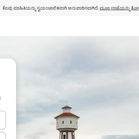
ಕೆಲವು ಮಾಹಿತಿಯನ್ನು ಸ್ವಯಂಚಾಲಿತವಾಗಿ ಅನುವಾದಿಸಲಾಗಿದೆ. 
ಮೂಲ ಭಾಷೆಯನ್ನು ತೋರ
ು
ಂದಿಗೆ ನ್ಯಾವಿಗೇಟ್ ಮಾಡಿ ಅಥವಾ ಸ್ಪರ್ಶ ಅಥವಾ ಸ್ವೈಪ್ ಗೆಸ್ಚರ್‌ಗಳ ಮೂಲಕ ಅನ್ವೇಷಿಸಿ.