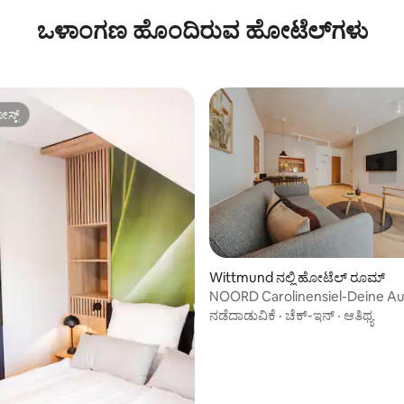
ಒಳಾಂಗಣ ಹೊಂದಿರುವ ಹೋಟೆಲ್‌ಗಳು
ಸ್ಟ್
ಸ್ಟ್
Wittmund ನಲ್ಲಿ ಹೋಟೆಲ್ ರೂಮ್
NOORD Carolinensiel-Deine Au
der Nordsee
ನಡೆದಾಡುವಿಕೆ
·
ಚೆಕ್-ಇನ್
·
ಆತಿಥ್ಯ