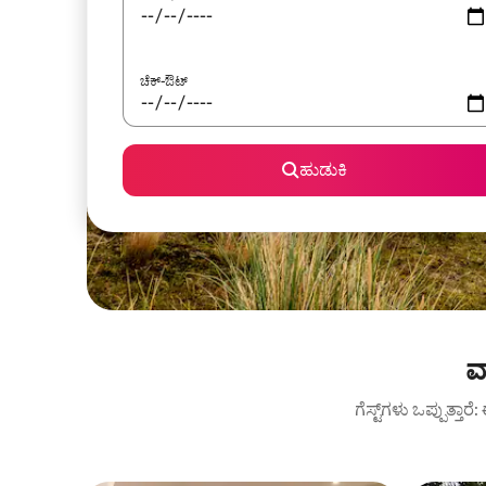
ಚೆಕ್-ಔಟ್
ಹುಡುಕಿ
ವ
ಗೆಸ್ಟ್‌ಗಳು ಒಪ್ಪುತ್ತ