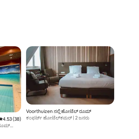
Voorthuizen ನಲ್ಲಿ ಹೋಟೆಲ್ ರೂಮ್
ಕಂಫರ್ಟ್ ಹೋಟೆಲ್‌ಕಮರ್ | 2 ಜನರು
5 ರಲ್ಲಿ 4.53 ಸರಾಸರಿ ರೇಟಿಂಗ್, 38 ವಿಮರ್ಶೆಗಳು
4.53 (38)
್ ರೂಮ್