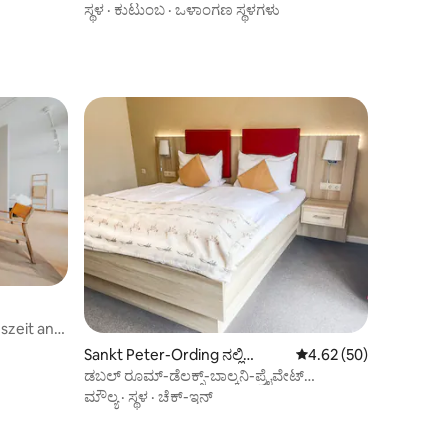
ಸ್ಥಳ
·
ಕುಟುಂಬ
·
ಒಳಾಂಗಣ ಸ್ಥಳಗಳು
szeit an
Sankt Peter-Ording ನಲ್ಲಿ
5 ರಲ್ಲಿ 4.62 ಸರಾಸರಿ ರೇಟಿ
4.62 (50)
ಹೋಟೆಲ್ ರೂಮ್
ಡಬಲ್ ರೂಮ್-ಡೆಲಕ್ಸ್-ಬಾಲ್ಕನಿ-ಪ್ರೈವೇಟ್
ಬಾತ್‌ರೂಮ್
ಮೌಲ್ಯ
·
ಸ್ಥಳ
·
ಚೆಕ್-ಇನ್