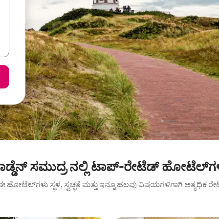
ಾಡ್ಡೆನ್ ಸಮುದ್ರ ನಲ್ಲಿ ಟಾಪ್-ರೇಟೆಡ್ ಹೋಟೆಲ್‌ಗ
ಾರೆ: ಈ ಹೋಟೆಲ್‌ಗಳು ಸ್ಥಳ, ಸ್ವಚ್ಛತೆ ಮತ್ತು ಇನ್ನೂ ಹಲವು ವಿಷಯಗಳಿಗಾಗಿ ಅತ್ಯಧಿಕ ರೇ