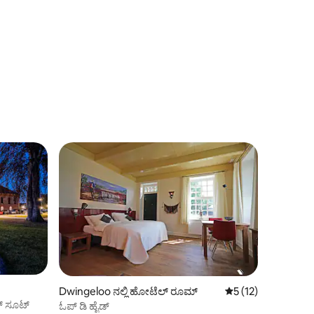
Dwingeloo ನಲ್ಲಿ ಹೋಟೆಲ್ ರೂಮ್
5 ರಲ್ಲಿ 5 ಸರಾಸರಿ ರೇಟಿ
5 (12)
ಟ್ ಸೂಟ್
ಓಪ್ ಡಿ ಹೈಡ್