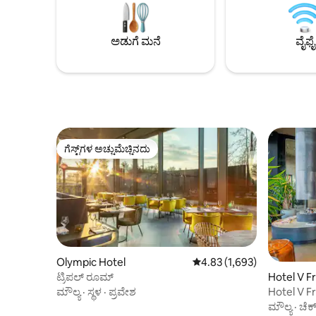
ಆಹ್ವಾನಿಸುವ ಸ್ಥಳವನ್ನಾಗಿ ಮಾಡುತ್ತದೆ. ರೂಮ್‌ನ
ಬೇಕಿದ್ದರೆ, 
ಗಾತ್ರಗಳು 16-36 m² ನಡುವೆ ಬದಲಾಗುತ್ತವೆ.
ನಮಗೆ ತಿಳಿಸ
ಕೋಣೆಯನ್ನ
ಅಡುಗೆ ಮನೆ
ವೈಫೈ
ಗೆಸ್ಟ್‌ಗಳ ಅಚ್ಚುಮೆಚ್ಚಿನದು
ಗೆಸ್ಟ್‌ಗಳ ಅಚ್ಚುಮೆಚ್ಚಿನದು
Olympic Hotel
5 ರಲ್ಲಿ 4.83 ಸರಾಸರಿ ರೇಟಿಂಗ್,
4.83 (1,693)
Hotel V F
ಟ್ರಿಪಲ್ ರೂಮ್
Hotel V F
ಮೌಲ್ಯ
·
ಸ್ಥಳ
·
ಪ್ರವೇಶ
ಮೌಲ್ಯ
·
ಚೆಕ