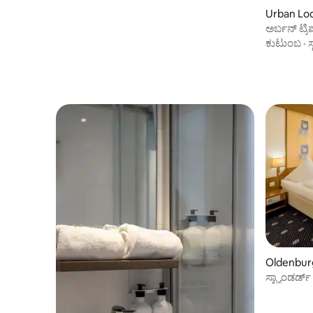
Urban Lo
ಅರ್ಬನ್ ಟ್ರ
ಕುಟುಂಬ
·
ಸ
Oldenburg
ರೂಮ್
ಸ್ಟ್ಯಾಂಡರ್ಡ