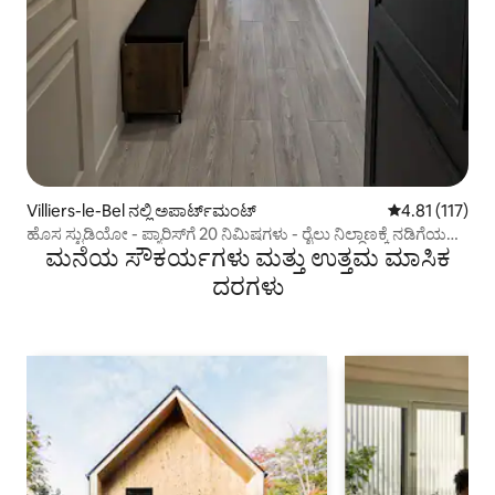
Villiers-le-Bel ನಲ್ಲಿ ಅಪಾರ್ಟ್‌ಮಂಟ್
5 ರಲ್ಲಿ 4.81 ಸರಾ
4.81 (117)
ಹೊಸ ಸ್ಟುಡಿಯೋ - ಪ್ಯಾರಿಸ್‌ಗೆ 20 ನಿಮಿಷಗಳು - ರೈಲು ನಿಲ್ದಾಣಕ್ಕೆ ನಡಿಗೆಯಲ್ಲಿ
ಮನೆಯ ಸೌಕರ್ಯಗಳು ಮತ್ತು ಉತ್ತಮ ಮಾಸಿಕ
3 ನಿಮಿಷಗಳು
ದರಗಳು