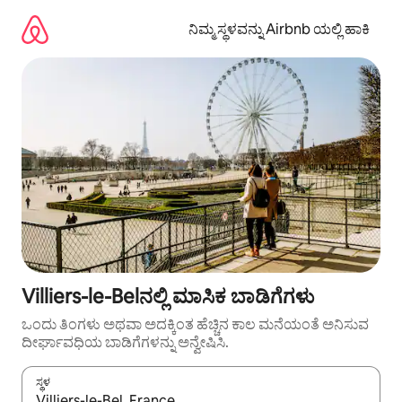
ವಿಷಯಕ್ಕೆ
ಹೋಗಿ
ನಿಮ್ಮ ಸ್ಥಳವನ್ನು Airbnb ಯಲ್ಲಿ ಹಾಕಿ
Villiers-le-Belನಲ್ಲಿ ಮಾಸಿಕ ಬಾಡಿಗೆಗಳು
ಒಂದು ತಿಂಗಳು ಅಥವಾ ಅದಕ್ಕಿಂತ ಹೆಚ್ಚಿನ ಕಾಲ ಮನೆಯಂತೆ ಅನಿಸುವ
ದೀರ್ಘಾವಧಿಯ ಬಾಡಿಗೆಗಳನ್ನು ಅನ್ವೇಷಿಸಿ.
ಸ್ಥಳ
ಫಲಿತಾಂಶಗಳು ಲಭ್ಯವಿರುವಾಗ, ಅಪ್ ಮತ್ತು ಡೌನ್ ಬಾಣದ ಕೀಲಿಗಳೊಂದಿಗೆ ನ್ಯಾವಿಗೇಟ