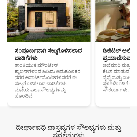
ಸಂಪೂರ್ಣವಾಗಿ ಸಜ್ಜುಗೊಳಿಸಲಾದ
ಡಿಜಿಟಲ್ ಅಲೆಮಾ
ಬಾಡಿಗೆಗಳು
ಪ್ರಯಾಣಿಸುವ ವೃತ
ಶಾಂತಿಯುತ ಮೌಂಟೇನ್
ಅಲೆಮಾರಿ ಮತ್ತು ದೂ
ಕ್ಯಾಬಿನ್‌ಗಳಿಂದ ಹಿಡಿದು ಅನುಕೂಲಕರ
ಕೆಲಸ ಮಾಡುವ ಪ್ರೊ
ನಗರ ಅಪಾರ್ಟ್‌ಮೆಂಟ್‌ಗಳವರೆಗೆ ಈ
ವೈಫೈ ಮತ್ತು ಮೀಸ
ಸಜ್ಜುಗೊಳಿಸಲಾದ ಬಾಡಿಗೆಗಳು
ಸ್ಥಳಗಳೊಂದಿಗೆ 
ಮನೆಯ ಎಲ್ಲಾ ಸೌಲಭ್ಯಗಳನ್ನು
ಸೌಕರ್ಯಗಳು.
ಹೊಂದಿವೆ.
ದೀರ್ಘಾವಧಿ ವಾಸ್ತವ್ಯಗಳ ಸೌಲಭ್ಯಗಳು ಮತ್ತು
ಸವಲತ್ತುಗಳು