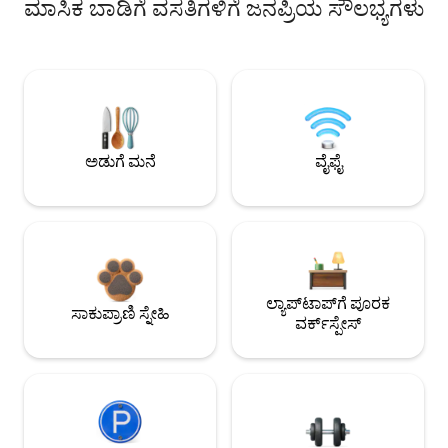
ಮಾಸಿಕ ಬಾಡಿಗೆ ವಸತಿಗಳಿಗೆ ಜನಪ್ರಿಯ ಸೌಲಭ್ಯಗಳು
ಅಡುಗೆ ಮನೆ
ವೈಫೈ
ಲ್ಯಾಪ್‌ಟಾಪ್‌ಗೆ ಪೂರಕ
ಸಾಕುಪ್ರಾಣಿ ಸ್ನೇಹಿ
ವರ್ಕ್‌ಸ್ಪೇಸ್