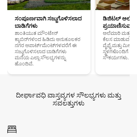
ಸಂಪೂರ್ಣವಾಗಿ ಸಜ್ಜುಗೊಳಿಸಲಾದ
ಡಿಜಿಟಲ್ ಅಲೆಮಾ
ಬಾಡಿಗೆಗಳು
ಪ್ರಯಾಣಿಸುವ ವೃತ
ಶಾಂತಿಯುತ ಮೌಂಟೇನ್
ಅಲೆಮಾರಿ ಮತ್ತು ದೂ
ಕ್ಯಾಬಿನ್‌ಗಳಿಂದ ಹಿಡಿದು ಅನುಕೂಲಕರ
ಕೆಲಸ ಮಾಡುವ ಪ್ರೊ
ನಗರ ಅಪಾರ್ಟ್‌ಮೆಂಟ್‌ಗಳವರೆಗೆ ಈ
ವೈಫೈ ಮತ್ತು ಮೀಸ
ಸಜ್ಜುಗೊಳಿಸಲಾದ ಬಾಡಿಗೆಗಳು
ಸ್ಥಳಗಳೊಂದಿಗೆ 
ಮನೆಯ ಎಲ್ಲಾ ಸೌಲಭ್ಯಗಳನ್ನು
ಸೌಕರ್ಯಗಳು.
ಹೊಂದಿವೆ.
ದೀರ್ಘಾವಧಿ ವಾಸ್ತವ್ಯಗಳ ಸೌಲಭ್ಯಗಳು ಮತ್ತು
ಸವಲತ್ತುಗಳು