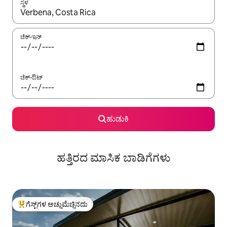
ಸ್ಥಳ
ಫಲಿತಾಂಶಗಳು ಲಭ್ಯವಿರುವಾಗ, ಅಪ್ ಮತ್ತು ಡೌನ್ ಬಾಣದ ಕೀಲಿಗಳೊಂದಿಗೆ ನ್ಯಾವಿಗೇಟ
ಚೆಕ್-ಇನ್
ಚೆಕ್-ಔಟ್
ಹುಡುಕಿ
ಹತ್ತಿರದ ಮಾಸಿಕ ಬಾಡಿಗೆಗಳು
ಗೆಸ್ಟ್‌ಗಳ ಅಚ್ಚುಮೆಚ್ಚಿನದು
ಗೆಸ್ಟ್‌ಗಳಿಗೆ ಅತಿ ಹೆಚ್ಚು ಅಚ್ಚುಮೆಚ್ಚಿನದು