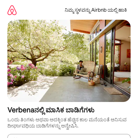
ವಿಷಯಕ್ಕೆ
ಹೋಗಿ
ನಿಮ್ಮ ಸ್ಥಳವನ್ನು Airbnb ಯಲ್ಲಿ ಹಾಕಿ
Verbenaನಲ್ಲಿ ಮಾಸಿಕ ಬಾಡಿಗೆಗಳು
ಒಂದು ತಿಂಗಳು ಅಥವಾ ಅದಕ್ಕಿಂತ ಹೆಚ್ಚಿನ ಕಾಲ ಮನೆಯಂತೆ ಅನಿಸುವ
ದೀರ್ಘಾವಧಿಯ ಬಾಡಿಗೆಗಳನ್ನು ಅನ್ವೇಷಿಸಿ.