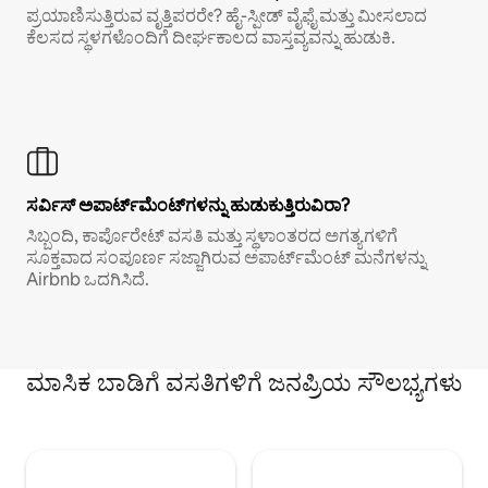
ಪ್ರಯಾಣಿಸುತ್ತಿರುವ ವೃತ್ತಿಪರರೇ? ಹೈ-ಸ್ಪೀಡ್ ವೈಫೈ ಮತ್ತು ಮೀಸಲಾದ
ಕೆಲಸದ ಸ್ಥಳಗಳೊಂದಿಗೆ ದೀರ್ಘಕಾಲದ ವಾಸ್ತವ್ಯವನ್ನು ಹುಡುಕಿ.
ಸರ್ವಿಸ್ ಅಪಾರ್ಟ್‌ಮೆಂಟ್‌ಗಳನ್ನು ಹುಡುಕುತ್ತಿರುವಿರಾ?
ಸಿಬ್ಬಂದಿ, ಕಾರ್ಪೊರೇಟ್ ವಸತಿ ಮತ್ತು ಸ್ಥಳಾಂತರದ ಅಗತ್ಯಗಳಿಗೆ
ಸೂಕ್ತವಾದ ಸಂಪೂರ್ಣ ಸಜ್ಜಾಗಿರುವ ಅಪಾರ್ಟ್‌ಮೆಂಟ್ ಮನೆಗಳನ್ನು
Airbnb ಒದಗಿಸಿದೆ.
ಮಾಸಿಕ ಬಾಡಿಗೆ ವಸತಿಗಳಿಗೆ ಜನಪ್ರಿಯ ಸೌಲಭ್ಯಗಳು