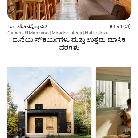
Turrialba ನಲ್ಲಿ ಕ್ಯಾಬಿನ್
5 ರಲ್ಲಿ 4.94 ಸರ
4.94 (51)
Cabaña El Manzano | Mirador | Aves | Naturaleza
ಮನೆಯ ಸೌಕರ್ಯಗಳು ಮತ್ತು ಉತ್ತಮ ಮಾಸಿಕ
ದರಗಳು