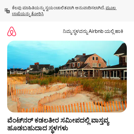
ವಿಷಯಕ್ಕೆ
ಕೆಲವು ಮಾಹಿತಿಯನ್ನು ಸ್ವಯಂಚಾಲಿತವಾಗಿ ಅನುವಾದಿಸಲಾಗಿದೆ. 
ಮೂಲ 
ಹೋಗಿ
ಭಾಷೆಯನ್ನು ತೋರಿಸಿ
ನಿಮ್ಮ ಸ್ಥಳವನ್ನು Airbnb ಯಲ್ಲಿ ಹಾಕಿ
ವೆಂಟ್‌ನರ್ ಕಡಲತೀರ ಸಮೀಪದಲ್ಲಿ ವಾಸ್ತವ್ಯ
ಹೂಡಬಹುದಾದ ಸ್ಥಳಗಳು