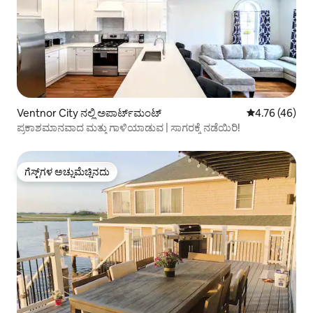
Ventnor City ನಲ್ಲಿ ಅಪಾರ್ಟ್‌ಮಂಟ್
5 ರಲ್ಲಿ 4.76 ಸರ
4.76 (46)
ಪ್ರಕಾಶಮಾನವಾದ ಮತ್ತು ಗಾಳಿಯಾಡುವ | ಸಾಗರಕ್ಕೆ ನಡೆಯಿರಿ!
ಗೆಸ್ಟ್‌ಗಳ ಅಚ್ಚುಮೆಚ್ಚಿನದು
ಗೆಸ್ಟ್‌ಗಳ ಅಚ್ಚುಮೆಚ್ಚಿನದು