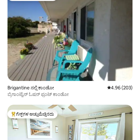
Brigantine ನಲ್ಲಿ ಕಾಂಡೋ
5 ರಲ್ಲಿ 4.96 ಸರಾ
4.96 (203)
ಬ್ರಿಗಾಂಟೈನ್ ಓಷನ್ ಫ್ರಂಟ್ ಕಾಂಡೋ
ಗೆಸ್ಟ್‌ಗಳ ಅಚ್ಚುಮೆಚ್ಚಿನದು
ಗೆಸ್ಟ್‌ಗಳಿಗೆ ಅತಿ ಹೆಚ್ಚು ಅಚ್ಚುಮೆಚ್ಚಿನದು