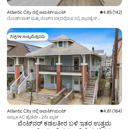
Atlantic City ನಲ್ಲಿ ಅಪಾರ್ಟ್‌ಮಂಟ್
5 ರಲ್ಲಿ 4.85 ಸರಾ
4.85 (142)
ಬೋರ್ಡ್‌ವಾಕ್ ಮತ್ತು ಬೀಚ್‌ನ ಪಕ್ಕದಲ್ಲಿರುವ ಸನ್ನಿ ಪ್ಯಾರಡೈಸ್
ಅಪಾರ್ಟ್‌ಮೆಂಟ್ 1
ಗೆಸ್ಟ್‌ಗಳ ಅಚ್ಚುಮೆಚ್ಚಿನದು
ಗೆಸ್ಟ್‌ಗಳ ಅಚ್ಚುಮೆಚ್ಚಿನದು
Atlantic City ನಲ್ಲಿ ಅಪಾರ್ಟ್‌ಮಂಟ್
5 ರಲ್ಲಿ 4.81 ಸರಾ
4.81 (164)
ಅದ್ಭುತ AC ಹೈಡೆವೇ - 2ನೇ ಫ್ಲಾಟ್
ವೆಂಟ್‌ನರ್ ಕಡಲತೀರ ಬಳಿ ಇತರ ಉತ್ತಮ