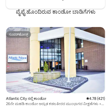
ವೈಫೈ ಹೊಂದಿರುವ ಕಾಂಡೋ ಬಾಡಿಗೆಗಳು
ಸೂಪರ್‌ಹೋಸ್ಟ್
ಸೂಪರ್‌ಹೋಸ್ಟ್
Atlantic City ನಲ್ಲಿ ಕಾಂಡೋ
5 ರಲ್ಲಿ 4.78 ಸರಾ
4.78 (421)
26ನೇ ಮಹಡಿ ಕಾಂಡೋ ಅದ್ಭುತ ಕಡಲತೀರದ ಮುಂಭಾಗದ ವೀಕ್ಷಣೆಗಳು +
ಪೂಲ್