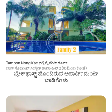
Tambon Nong Kae ನಲ್ಲಿ ಪ್ರೈವೇಟ್ ರೂಮ್
ಬಾನ್ ನೊಕ್ಕಮಿನ್ ಸೀಸೈಡ್ ಹುವಾ-ಹಿನ್ 2 (ಕುಟುಂಬ ಕೋಣೆ)
ಬ್ರೇಕ್‍ಫಾಸ್ಟ್ ಹೊಂದಿರುವ ಅಪಾರ್ಟ್‌ಮೆಂಟ್
ಬಾಡಿಗೆಗಳು