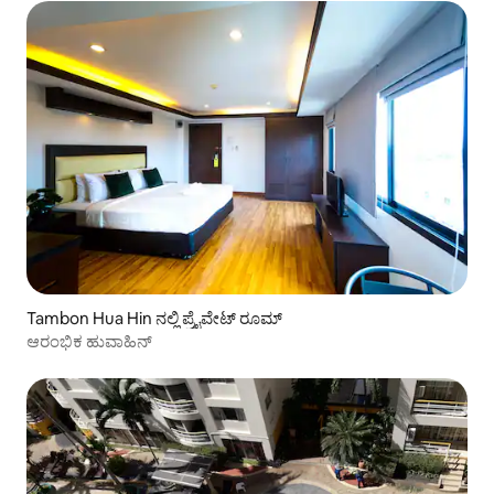
Tambon Hua Hin ನಲ್ಲಿ ಪ್ರೈವೇಟ್ ರೂಮ್
ಆರಂಭಿಕ ಹುವಾಹಿನ್