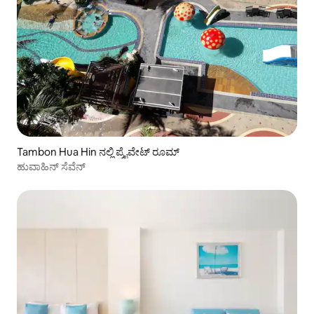
Tambon Hua Hin ನಲ್ಲಿ ಪ್ರೈವೇಟ್ ರೂಮ್
ಹುವಾಹಿನ್ ಸೆವೆನ್