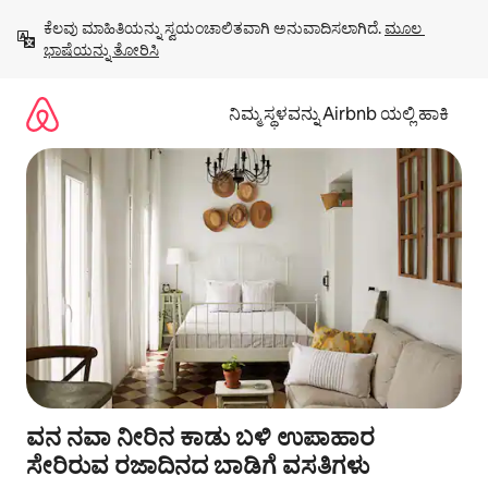
ವಿಷಯಕ್ಕೆ
ಕೆಲವು ಮಾಹಿತಿಯನ್ನು ಸ್ವಯಂಚಾಲಿತವಾಗಿ ಅನುವಾದಿಸಲಾಗಿದೆ. 
ಮೂಲ 
ಹೋಗಿ
ಭಾಷೆಯನ್ನು ತೋರಿಸಿ
ನಿಮ್ಮ ಸ್ಥಳವನ್ನು Airbnb ಯಲ್ಲಿ ಹಾಕಿ
ವನ ನವಾ ನೀರಿನ ಕಾಡು ಬಳಿ ಉಪಾಹಾರ
ಸೇರಿರುವ ರಜಾದಿನದ ಬಾಡಿಗೆ ವಸತಿಗಳು