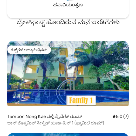
ಹವಾನಿಯಂತ್ರಣ
ಬ್ರೇಕ್‍‍ಫಾಸ್ಟ್ ಹೊಂದಿರುವ ಮನೆ ಬಾಡಿಗೆಗಳು
ಗೆಸ್ಟ್‌ಗಳ ಅಚ್ಚುಮೆಚ್ಚಿನದು
ಗೆಸ್ಟ್‌ಗಳ ಅಚ್ಚುಮೆಚ್ಚಿನದು
Tambon Nong Kae ನಲ್ಲಿ ಪ್ರೈವೇಟ್ ರೂಮ್
5 ರಲ್ಲಿ 5.0 
5.0 (7)
ಬಾನ್ ನೊಕ್ಕಮಿನ್ ಸೀಸೈಡ್ ಹುವಾ-ಹಿನ್ 1 (ಫ್ಯಾಮಿಲಿ ರೂಮ್)