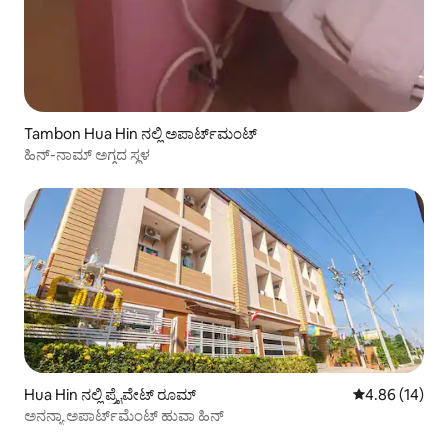
Tambon Hua Hin ನಲ್ಲಿ ಅಪಾರ್ಟ್‌ಮಂಟ್
ಹಿನ್-ನಾಮ್ ಅಗ್ಗದ ಸ್ಥಳ
Hua Hin ನಲ್ಲಿ ಪ್ರೈವೇಟ್ ರೂಮ್
5 ರಲ್ಲಿ 4.86 ಸರ
4.86 (14)
ಅನನ್ಯಾ ಅಪಾರ್ಟ್‌ಮೆಂಟ್ ಹುವಾ ಹಿನ್