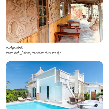
ಮಣ್ಣಿನ ಮನೆ
ಬಾನ್ ದಿನ್ಸೈ/ ನಂಪುಬಾಂಡಿನ್ ಹೋಮ್ ‌ಸ್ಟೇ