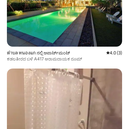
ตำบล หนองแก ನಲ್ಲಿ ಅಪಾರ್ಟ್‌ಮಂಟ್
5 ರಲ್ಲಿ 4.0 ಸ
4.0 (3)
ಕಡಲತೀರದ ಬಳಿ A417 ಆರಾಮದಾಯಕ ರೂಮ್