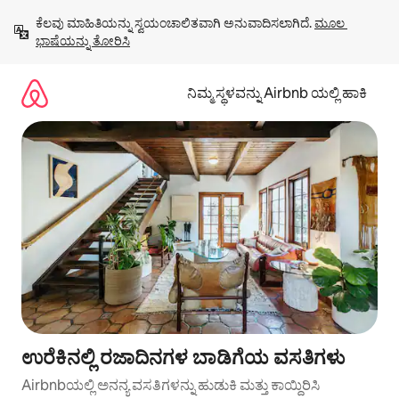
ವಿಷಯಕ್ಕೆ
ಕೆಲವು ಮಾಹಿತಿಯನ್ನು ಸ್ವಯಂಚಾಲಿತವಾಗಿ ಅನುವಾದಿಸಲಾಗಿದೆ. 
ಮೂಲ 
ಹೋಗಿ
ಭಾಷೆಯನ್ನು ತೋರಿಸಿ
ನಿಮ್ಮ ಸ್ಥಳವನ್ನು Airbnb ಯಲ್ಲಿ ಹಾಕಿ
ಉರೆಕಿನಲ್ಲಿ ರಜಾದಿನಗಳ ಬಾಡಿಗೆಯ ವಸತಿಗಳು
Airbnbಯಲ್ಲಿ ಅನನ್ಯ ವಸತಿಗಳನ್ನು ಹುಡುಕಿ ಮತ್ತು ಕಾಯ್ದಿರಿಸಿ