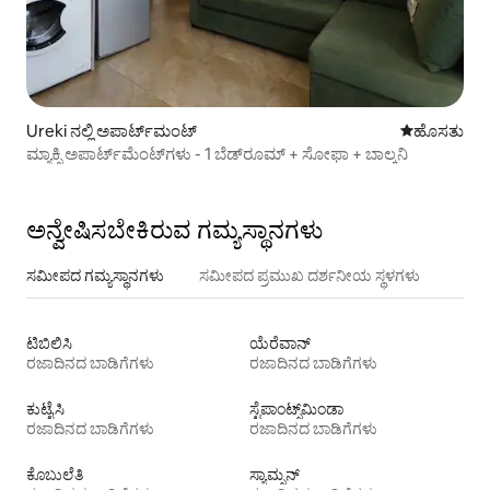
Ureki ನಲ್ಲಿ ಅಪಾರ್ಟ್‌ಮಂಟ್
ವಾಸ್ತವ್ಯ ಹೂ
ಹೊಸತು
ಮ್ಯಾಕ್ಸಿ ಅಪಾರ್ಟ್‌ಮೆಂಟ್‌ಗಳು - 1 ಬೆಡ್‌ರೂಮ್ + ಸೋಫಾ + ಬಾಲ್ಕನಿ
ಅನ್ವೇಷಿಸಬೇಕಿರುವ ಗಮ್ಯಸ್ಥಾನಗಳು
ಸಮೀಪದ ಗಮ್ಯಸ್ಥಾನಗಳು
ಸಮೀಪದ ಪ್ರಮುಖ ದರ್ಶನೀಯ ಸ್ಥಳಗಳು
ಟಿಬಿಲಿಸಿ
ಯೆರೆವಾನ್
ರಜಾದಿನದ ಬಾಡಿಗೆಗಳು
ರಜಾದಿನದ ಬಾಡಿಗೆಗಳು
ಕುಟೈಸಿ
ಸ್ಟೆಪಾಂಟ್ಸ್‌ಮಿಂಡಾ
ರಜಾದಿನದ ಬಾಡಿಗೆಗಳು
ರಜಾದಿನದ ಬಾಡಿಗೆಗಳು
ಕೊಬುಲೆತಿ
ಸ್ಯಾಮ್ಸನ್