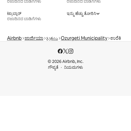
ರಜಾದಿನದ ಬಾಡಿಗೆಗಳು
ರಜಾದಿನದ ಬಾಡಿಗೆಗಳು
ಟ್ರಾಬ್ಜಾನ್
ಇನ್ನು ಹೆಚ್ಚು ತೋರಿಸಿ
ರಜಾದಿನದ ಬಾಡಿಗೆಗಳು
Airbnb
ಜಾರ್ಜಿಯಾ
გურია
Ozurgeti Municipality
ಉರೆಕಿ
© 2026 Airbnb, Inc.
ಗೌಪ್ಯತೆ
ನಿಯಮಗಳು