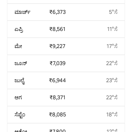
ಮಾರ್ಚ್
₹6,373
5°ಸೆ
ಏಪ್ರಿ
₹8,561
11°ಸೆ
ಮೇ
₹9,227
17°ಸೆ
ಜೂನ್
₹7,039
22°ಸೆ
ಜುಲೈ
₹6,944
23°ಸೆ
ಆಗ
₹8,371
22°ಸೆ
ಸೆಪ್ಟೆಂ
₹8,085
18°ಸೆ
ಅಕ್ಟೋ
₹7,800
12°ಸೆ