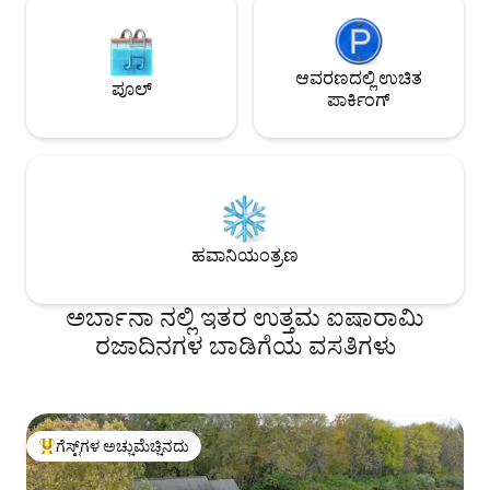
ಆವರಣದಲ್ಲಿ ಉಚಿತ
ಪೂಲ್
ಪಾರ್ಕಿಂಗ್
ಹವಾನಿಯಂತ್ರಣ
ಅರ್ಬಾನಾ ನಲ್ಲಿ ಇತರ ಉತ್ತಮ ಐಷಾರಾಮಿ
ರಜಾದಿನಗಳ ಬಾಡಿಗೆಯ ವಸತಿಗಳು
ಗೆಸ್ಟ್‌ಗಳ ಅಚ್ಚುಮೆಚ್ಚಿನದು
ಗೆಸ್ಟ್‌ಗಳಿಗೆ ಅತಿ ಹೆಚ್ಚು ಅಚ್ಚುಮೆಚ್ಚಿನದು