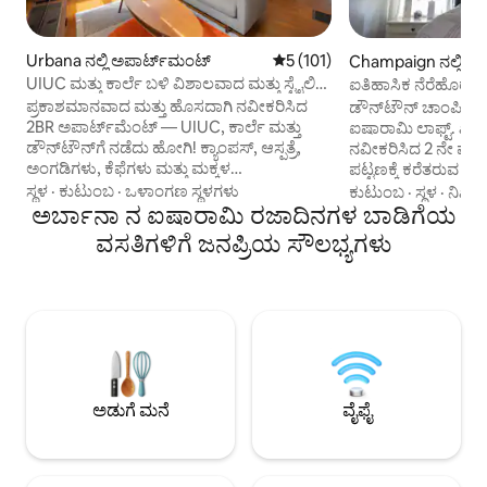
Urbana ನಲ್ಲಿ ಅಪಾರ್ಟ್‌ಮಂಟ್
5 ರಲ್ಲಿ 5 ಸರಾಸರಿ ರೇಟಿಂಗ್, 101 ವಿ
5 (101)
Champaign ನಲ್ಲಿ ಲಾಫ್
UIUC ಮತ್ತು ಕಾರ್ಲೆ ಬಳಿ ವಿಶಾಲವಾದ ಮತ್ತು ಸ್ಟೈಲಿಶ್
ಐತಿಹಾಸಿಕ ನೆರೆಹೊರೆಯಲ್ಲ
ಹೌಸ್ + 85"ಟಿವಿ
ಪ್ರಕಾಶಮಾನವಾದ ಮತ್ತು ಹೊಸದಾಗಿ ನವೀಕರಿಸಿದ
ಡೌನ್‌ಟೌನ್ ಚಾಂಪಿಯನ್
2BR ಅಪಾರ್ಟ್‌ಮೆಂಟ್ — UIUC, ಕಾರ್ಲೆ ಮತ್ತು
ಐಷಾರಾಮಿ ಲಾಫ್ಟ್. ಖಾಸ
ಡೌನ್‌ಟೌನ್‌ಗೆ ನಡೆದು ಹೋಗಿ! ಕ್ಯಾಂಪಸ್, ಆಸ್ಪತ್ರೆ,
ನವೀಕರಿಸಿದ 2 ನೇ ಫ್ಲೈಟ
ಅಂಗಡಿಗಳು, ಕೆಫೆಗಳು ಮತ್ತು ಮಕ್ಕಳ
ಪಟ್ಟಣಕ್ಕೆ ಕರೆತರುವ ಯಾವುದ
ಉದ್ಯಾನವನದಿಂದ ಕೆಲವೇ ನಿಮಿಷಗಳಲ್ಲಿ ಶಾಂತ,
ರಾಫ್ಟ್ರ್‌ಗಳು, ಸೀಲಿಂಗ್
ಸ್ಥಳ
·
ಕುಟುಂಬ
·
ಒಳಾಂಗಣ ಸ್ಥಳಗಳು
ಕುಟುಂಬ
·
ಸ್ಥಳ
·
ನಿಖರತ
ಸ್ನೇಹಪರ ನೆರೆಹೊರೆಯಲ್ಲಿ ಸಿಕ್ಕಿಹಾಕಿಕೊಂಡಿದೆ. 85"
ಅರ್ಬಾನಾ ನ ಐಷಾರಾಮಿ ರಜಾದಿನಗಳ ಬಾಡಿಗೆಯ
ಕಂಟ್ರೋಲ್ಡ್ ಸ್ಕೈಲೈಟ್‌ಗ
ಟಿವಿ, ಪೂರ್ಣ ಅಡುಗೆಮನೆ ಮತ್ತು ಆರಾಮದಾಯಕ
ಸೀಲಿಂಗ್ ಸ್ಥಳವನ್ನು ತ
ವಸತಿಗಳಿಗೆ ಜನಪ್ರಿಯ ಸೌಲಭ್ಯಗಳು
ರಾಣಿ ಹಾಸಿಗೆಗಳೊಂದಿಗೆ ಸಂಪೂರ್ಣವಾಗಿ
ಭಾವನೆಯನ್ನು ನೀಡುತ್ತದೆ. ಪೂರ್ಣ ಅಡುಗೆಮನ
ನವೀಕರಿಸಲಾಗಿದೆ-ಮೂವಿ ರಾತ್ರಿಗಳು ಮತ್ತು ಮನೆಯಲ್ಲಿ
ಸ್ಥಳೀಯ ಅಮಿಶ್ ರಚಿಸಿದ ಕ
ಬೇಯಿಸಿದ ಊಟಕ್ಕೆ ಸೂಕ್ತವಾಗಿದೆ. ಟ್ರಾವೆಲ್
ಸ್ಟೀಲ್ ಉಪಕರಣಗಳು ಮತ
ನರ್ಸ್‌ಗಳು, ಭೇಟಿ ನೀಡುವ ವಿದ್ವಾಂಸರು ಅಥವಾ
ಒಳಗೊಂಡಿದೆ. ಐತಿಹಾಸಿಕ
ಗುಂಪುಗಳಿಗೆ ಅದ್ಭುತವಾಗಿದೆ. ದೀರ್ಘಾವಧಿಯ
ನೆರೆಹೊರೆಯು ಕೋಬ್ಲೆಸ್
ವಾಸ್ತವ್ಯಗಳಿಗಾಗಿ ಮತ್ತು ಮನೆಯಿಂದ ಕೆಲಸ ಮಾಡಲು
ವಿಂಟೇಜ್ ಬೀದಿ ದೀಪಗಳನ್
ಚಿಂತನಶೀಲವಾಗಿ ಹೊಂದಿಸಲಾಗಿದೆ. ಸಂಪರ್ಕಿಸಿ-
ಮನೆಯಿಂದ ದೂರದಲ್ಲಿ
ನಿಮಗೆ ಅಗತ್ಯವಿರುವವರೆಗೆ ನಿಮ್ಮನ್ನು ಹೋಸ್ಟ್ ಮಾಡಲು
ಅಡುಗೆ ಮನೆ
ವೈಫೈ
ನಾವು ಸಂತೋಷಪಡುತ್ತೇವೆ!