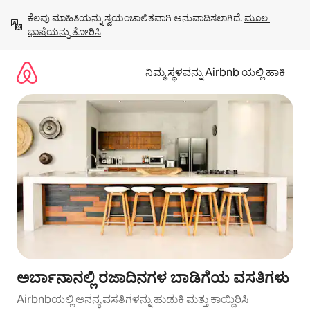
ವಿಷಯಕ್ಕೆ
ಕೆಲವು ಮಾಹಿತಿಯನ್ನು ಸ್ವಯಂಚಾಲಿತವಾಗಿ ಅನುವಾದಿಸಲಾಗಿದೆ. 
ಮೂಲ 
ಹೋಗಿ
ಭಾಷೆಯನ್ನು ತೋರಿಸಿ
ನಿಮ್ಮ ಸ್ಥಳವನ್ನು Airbnb ಯಲ್ಲಿ ಹಾಕಿ
ಅರ್ಬಾನಾನಲ್ಲಿ ರಜಾದಿನಗಳ ಬಾಡಿಗೆಯ ವಸತಿಗಳು
Airbnbಯಲ್ಲಿ ಅನನ್ಯ ವಸತಿಗಳನ್ನು ಹುಡುಕಿ ಮತ್ತು ಕಾಯ್ದಿರಿಸಿ