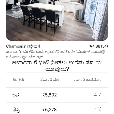
Champaign ನಲ್ಲಿ ಮನೆ
5 ರಲ್ಲಿ 4.88 ಸರ
4.88 (34)
ಹೊಸದಾಗಿ ನವೀಕರಿಸಲಾದ, ಕ್ಯಾಂಪಸ್‌ನಿಂದ ಕೆಲವೇ ನಿಮಿಷಗಳ ದೂರದಲ್ಲಿ!
ಕುಟುಂಬ
·
ಸ್ಥಳ
·
ಚೆಕ್-ಇನ್
ಅರ್ಬಾನಾ ಗೆ ಭೇಟಿ ನೀಡಲು ಉತ್ತಮ ಸಮಯ
ಯಾವುದು?
ತಿಂಗಳು
ಸರಾಸರಿ ಬೆಲೆ
ಸರಾಸರಿ ತಾಪಮಾನ
ಜನ
₹5,802
-4°ಸೆ
ಫೆಬ್ರ
₹6,278
-1°ಸೆ