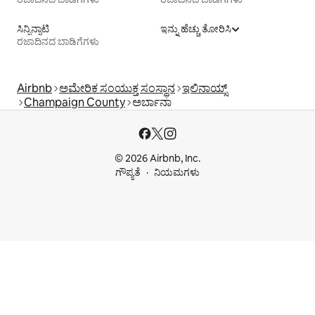
ಸಿನ್ಸಿನ್ನಾಟಿ
ಇನ್ನು ಹೆಚ್ಚು ತೋರಿಸಿ
ರಜಾದಿನದ ಬಾಡಿಗೆಗಳು
Airbnb
ಅಮೇರಿಕ ಸಂಯುಕ್ತ ಸಂಸ್ಥಾನ
ಇಲಿನಾಯ್ಸ್
Champaign County
ಅರ್ಬಾನಾ
© 2026 Airbnb, Inc.
ಗೌಪ್ಯತೆ
ನಿಯಮಗಳು