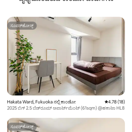
ಸೂಪರ್‌ಹೋಸ್ಟ್
ಸೂಪರ್‌ಹೋಸ್ಟ್
Hakata Ward, Fukuoka ನಲ್ಲಿ ಕಾಂಡೋ
5 ರಲ್ಲಿ 4.78 ಸರ
4.78 (18)
2025 ಬಿಗ್ 2.5 ಬೆಡ್‌ರೂಮ್ ಅಪಾರ್ಟ್‌ಮೆಂಟ್ (61sqm) @ಹಕಾಟಾ HL8
ಸೂಪರ್‌ಹೋಸ್ಟ್
ಸೂಪರ್‌ಹೋಸ್ಟ್