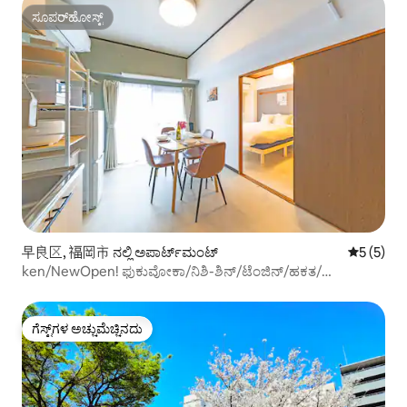
ಸೂಪರ್‌ಹೋಸ್ಟ್
ಸೂಪರ್‌ಹೋಸ್ಟ್
早良区, 福岡市 ನಲ್ಲಿ ಅಪಾರ್ಟ್‌ಮಂಟ್
5 ರಲ್ಲಿ 5 
5 (5)
ken/NewOpen! ಫುಕುವೋಕಾ/ನಿಶಿ-ಶಿನ್/ಟೆಂಜಿನ್/ಹಕತ/
ಇಟೊಜಿಮಾ/ಡಾಜೈಫು/ನೊಗಾರಿ IC ಹತ್ತಿರ/45 ಚ.ಮೀ./6 ಜನರು/1
ಪಾರ್ಕಿಂಗ್ ಸ್ಥಳ
ಗೆಸ್ಟ್‌ಗಳ ಅಚ್ಚುಮೆಚ್ಚಿನದು
ಗೆಸ್ಟ್‌ಗಳ ಅಚ್ಚುಮೆಚ್ಚಿನದು