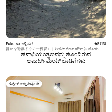
Fukutsu ನಲ್ಲಿ ಮನೆ
5 ರಲ್ಲಿ 5 ಸ
5 (13)
静かな砂浜すぐの一棟貸し｜ಸೀಕ್ರೆಟ್ ಬೀಚ್ ಹೌಸ್ 沐 ಮೋಕು
ಹವಾನಿಯಂತ್ರಣವನ್ನು ಹೊಂದಿರುವ
ಅಪಾರ್ಟ್‌ಮೆಂಟ್‌ ಬಾಡಿಗೆಗಳು
ಗೆಸ್ಟ್‌ಗಳ ಅಚ್ಚುಮೆಚ್ಚಿನದು
ಗೆಸ್ಟ್‌ಗಳ ಅಚ್ಚುಮೆಚ್ಚಿನದು