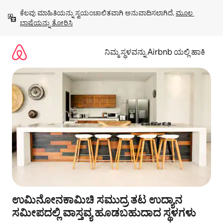
ವಿಷಯಕ್ಕೆ
ಕೆಲವು ಮಾಹಿತಿಯನ್ನು ಸ್ವಯಂಚಾಲಿತವಾಗಿ ಅನುವಾದಿಸಲಾಗಿದೆ. 
ಮೂಲ 
ಹೋಗಿ
ಭಾಷೆಯನ್ನು ತೋರಿಸಿ
ನಿಮ್ಮ ಸ್ಥಳವನ್ನು Airbnb ಯಲ್ಲಿ ಹಾಕಿ
ಉಮಿನೋನಕಾಮಿಚಿ ಸಮುದ್ರ ತಟ ಉದ್ಯಾನ
ಸಮೀಪದಲ್ಲಿ ವಾಸ್ತವ್ಯ ಹೂಡಬಹುದಾದ ಸ್ಥಳಗಳು