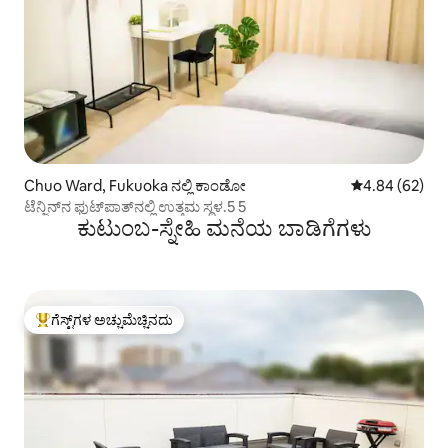
Chuo Ward, Fukuoka ನಲ್ಲಿ ಕಾಂಡೋ
5 ರಲ್ಲಿ 4.84 ಸರ
4.84 (62)
ಟೆನ್ಜಿನ್‌ನ ಫುಟ್‌ಪಾತ್‌ನಲ್ಲಿ ಉತ್ತಮ ಸ್ಥಳ.5 5
ಕುಟುಂಬ-ಸ್ನೇಹಿ ಮನೆಯ ಬಾಡಿಗೆಗಳು
ಗೆಸ್ಟ್‌ಗಳ ಅಚ್ಚುಮೆಚ್ಚಿನದು
ಗೆಸ್ಟ್‌ಗಳಿಗೆ ಅತಿ ಹೆಚ್ಚು ಅಚ್ಚುಮೆಚ್ಚಿನದು