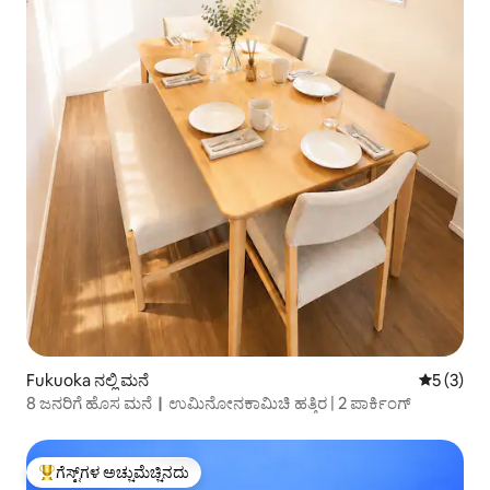
Fukuoka ನಲ್ಲಿ ಮನೆ
5 ರಲ್ಲಿ 5 
5 (3)
8 ಜನರಿಗೆ ಹೊಸ ಮನೆ｜ಉಮಿನೋನಕಾಮಿಚಿ ಹತ್ತಿರ | 2 ಪಾರ್ಕಿಂಗ್
ಗೆಸ್ಟ್‌ಗಳ ಅಚ್ಚುಮೆಚ್ಚಿನದು
ಗೆಸ್ಟ್‌ಗಳಿಗೆ ಅತಿ ಹೆಚ್ಚು ಅಚ್ಚುಮೆಚ್ಚಿನದು