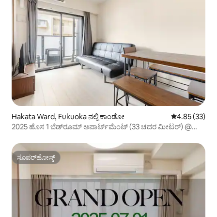
Hakata Ward, Fukuoka ನಲ್ಲಿ ಕಾಂಡೋ
5 ರಲ್ಲಿ 4.85 ಸರ
4.85 (33)
2025 ಹೊಸ 1 ಬೆಡ್‌ರೂಮ್ ಅಪಾರ್ಟ್‌ಮೆಂಟ್ (33 ಚದರ ಮೀಟರ್) @
ಹಕಾಟಾ HL5
ಸೂಪರ್‌ಹೋಸ್ಟ್
ಸೂಪರ್‌ಹೋಸ್ಟ್