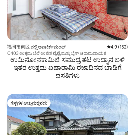
福岡市東区 ನಲ್ಲಿ ಅಪಾರ್ಟ್‌ಮಂಟ್
5 ರಲ್ಲಿ 4.9 ಸರಾ
4.9 (152)
C403 ಉತ್ತಮ ಬೆಲೆ ಉಚಿತ ವೈಫೈ ಮತ್ತು ಬೈಕ್ ಆರಾಮದಾಯಕ
ಉಮಿನೋನಕಾಮಿಚಿ ಸಮುದ್ರ ತಟ ಉದ್ಯಾನ ಬಳಿ
ಇತರ ಉತ್ತಮ ಐಷಾರಾಮಿ ರಜಾದಿನದ ಬಾಡಿಗೆ
ವಸತಿಗಳು
ಗೆಸ್ಟ್‌ಗಳ ಅಚ್ಚುಮೆಚ್ಚಿನದು
ಗೆಸ್ಟ್‌ಗಳ ಅಚ್ಚುಮೆಚ್ಚಿನದು