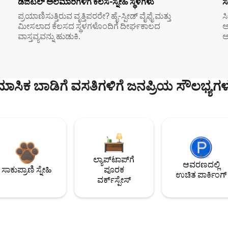
ಡಿಜಿಟಲ್ ಅಲೆಮಾರಿಗಳಿಗೆ ಕೆಲಸ-ಸ್ನೇಹಿ ಸ್ಥಳಗಳು
ಸ
ಪ್ರಯಾಣಿಸುತ್ತಿರುವ ವೃತ್ತಿಪರರೇ? ಹೈ-ಸ್ಪೀಡ್ ವೈಫೈ ಮತ್ತು
ಸ
ಮೀಸಲಾದ ಕೆಲಸದ ಸ್ಥಳಗಳೊಂದಿಗೆ ದೀರ್ಘಕಾಲದ
ಅ
ವಾಸ್ತವ್ಯವನ್ನು ಹುಡುಕಿ.
ಅ
ಮಾಸಿಕ ಬಾಡಿಗೆ ವಸತಿಗಳಿಗೆ ಜನಪ್ರಿಯ ಸೌಲಭ್ಯಗಳ
ಲ್ಯಾಪ್‌ಟಾಪ್‌ಗೆ
ಆವರಣದಲ್ಲಿ
ಸಾಕುಪ್ರಾಣಿ ಸ್ನೇಹಿ
ಪೂರಕ
ಉಚಿತ ಪಾರ್ಕಿಂಗ್
ವರ್ಕ್‌ಸ್ಪೇಸ್