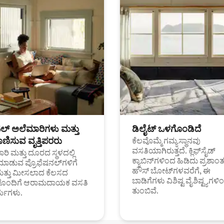
ಟಲ್ ಅಲೆಮಾರಿಗಳು ಮತ್ತು
ಡಿಲೈಟ್ ಒಳಗೊಂಡಿದೆ
ಣಿಸುವ ವೃತ್ತಿಪರರು
ಕೆಲವೊಮ್ಮೆ ಗಮ್ಯಸ್ಥಾನವು
ವಸತಿಯಾಗಿರುತ್ತದೆ. ಕ್ಲಿಫ್‌ಸೈಡ್
ರಿ ಮತ್ತು ದೂರದ ಸ್ಥಳದಲ್ಲಿ
ಕ್ಯಾಬಿನ್‌ಗಳಿಂದ ಹಿಡಿದು ಪ್ರಶಾ
ಮಾಡುವ ಪ್ರೊಫೆಷನಲ್‌ಗಳಿಗೆ
ಹೌಸ್ ಬೋಟ್‌ಗಳವರೆಗೆ, ಈ
ಮತ್ತು ಮೀಸಲಾದ ಕೆಲಸದ
ಬಾಡಿಗೆಗಳು ವಿಶಿಷ್ಟ ವೈಶಿಷ್ಟ್ಯಗಳಿ
ಗಳೊಂದಿಗೆ ಆರಾಮದಾಯಕ ವಸತಿ
ತುಂಬಿವೆ.
್ಯಗಳು.