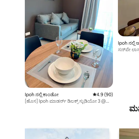
Ipoh ನಲ್ಲಿ
ಸನ್‌ವೇ ಲಾಸ್
ಗಾರ್ಡನ್ 7
Ipoh ನಲ್ಲಿ ಕಾಂಡೋ
5 ರಲ್ಲಿ 4.9 ಸರಾಸರಿ ರೇಟಿಂ
4.9 (90)
[ಹೊಸ] Ipoh ಮಾಡರ್ನ್ ಡಿಲಕ್ಸ್ ಸ್ಟುಡಿಯೋ 3 @
ಮನ
ಸನ್‌ವೇ ಆನ್ಸೆನ್