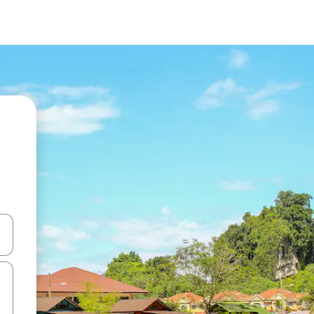
ಂದಿಗೆ ನ್ಯಾವಿಗೇಟ್ ಮಾಡಿ ಅಥವಾ ಸ್ಪರ್ಶ ಅಥವಾ ಸ್ವೈಪ್ ಗೆಸ್ಚರ್‌ಗಳ ಮೂಲಕ ಅನ್ವೇಷಿಸಿ.