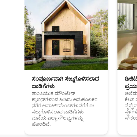
ಸಂಪೂರ್ಣವಾಗಿ ಸಜ್ಜುಗೊಳಿಸಲಾದ
ಡಿಜಿ
ಬಾಡಿಗೆಗಳು
ಪ್ರಯಾ
ಶಾಂತಿಯುತ ಮೌಂಟೇನ್
ಅಲೆಮಾ
ಕ್ಯಾಬಿನ್‌ಗಳಿಂದ ಹಿಡಿದು ಅನುಕೂಲಕರ
ಕೆಲಸ 
ನಗರ ಅಪಾರ್ಟ್‌ಮೆಂಟ್‌ಗಳವರೆಗೆ ಈ
ವೈಫೈ 
ಸಜ್ಜುಗೊಳಿಸಲಾದ ಬಾಡಿಗೆಗಳು
ಸ್ಥಳ
ಮನೆಯ ಎಲ್ಲಾ ಸೌಲಭ್ಯಗಳನ್ನು
ಸೌಕರ
ಹೊಂದಿವೆ.