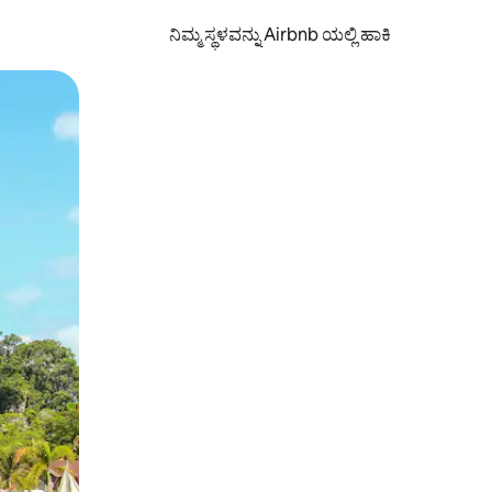
ನಿಮ್ಮ ಸ್ಥಳವನ್ನು Airbnb ಯಲ್ಲಿ ಹಾಕಿ