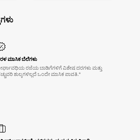
ುಗಳು
ರಳ ಮಾಸಿಕ ಬೆಲೆಗಳು
ೀರ್ಘಾವಧಿಯ ರಜೆಯ ಬಾಡಿಗೆಗಳಿಗೆ ವಿಶೇಷ ದರಗಳು ಮತ್ತು
ೆಚ್ಚುವರಿ ಶುಲ್ಕಗಳಿಲ್ಲದೆ ಒಂದೇ ಮಾಸಿಕ ಪಾವತಿ.*