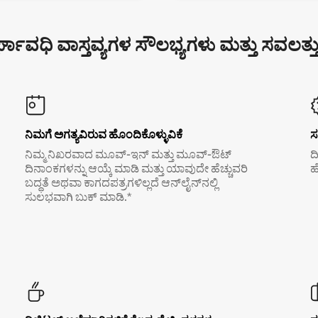
್ಘಾವಧಿ ವಾಸ್ತವ್ಯಗಳ ಸೌಲಭ್ಯಗಳು ಮತ್ತು ಸವಲತ್ತ
ನಿಮಗೆ ಅಗತ್ಯವಿರುವ ಹೊಂದಿಕೊಳ್ಳುವಿಕೆ
ಸ
ನಿಮ್ಮ ನಿಖರವಾದ ಮೂವ್-ಇನ್ ಮತ್ತು ಮೂವ್-ಔಟ್
ದ
ದಿನಾಂಕಗಳನ್ನು ಆಯ್ಕೆ ಮಾಡಿ ಮತ್ತು ಯಾವುದೇ ಹೆಚ್ಚುವರಿ
ಹ
ಬದ್ಧತೆ ಅಥವಾ ಕಾಗದಪತ್ರಗಳಿಲ್ಲದೆ ಆನ್‌ಲೈನ್‌ನಲ್ಲಿ
ಸುಲಭವಾಗಿ ಬುಕ್ ಮಾಡಿ.*