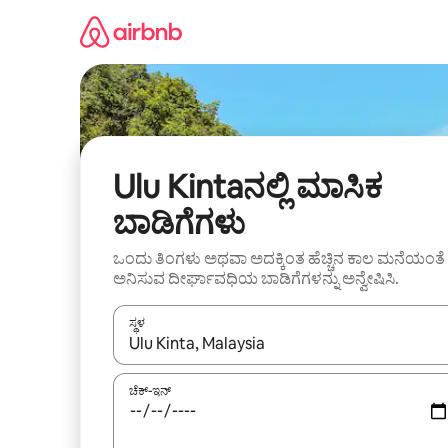
ವಿಷಯಕ್ಕೆ
ಹೋಗಿ
Ulu Kintaನಲ್ಲಿ ಮಾಸಿಕ
ಬಾಡಿಗೆಗಳು
ಒಂದು ತಿಂಗಳು ಅಥವಾ ಅದಕ್ಕಿಂತ ಹೆಚ್ಚಿನ ಕಾಲ ಮನೆಯಂತೆ
ಅನಿಸುವ ದೀರ್ಘಾವಧಿಯ ಬಾಡಿಗೆಗಳನ್ನು ಅನ್ವೇಷಿಸಿ.
ಸ್ಥಳ
ಫಲಿತಾಂಶಗಳು ಲಭ್ಯವಿರುವಾಗ, ಅಪ್ ಮತ್ತು ಡೌನ್ ಬಾಣದ ಕೀಲಿಗಳೊ
ಚೆಕ್-ಇನ್