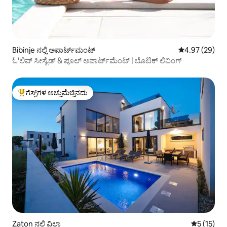
Bibinje ನಲ್ಲಿ ಅಪಾರ್ಟ್‌ಮಂಟ್
5 ರಲ್ಲಿ 4.97 ಸರ
4.97 (29)
ಓ'ಲಿವ್ ಸೀಸೈಡ್ & ಪೂಲ್ ಅಪಾರ್ಟ್‌ಮೆಂಟ್ | ಬೊಟಿಕ್ ಲಿವಿಂಗ್
ಗೆಸ್ಟ್‌ಗಳ ಅಚ್ಚುಮೆಚ್ಚಿನದು
ಗೆಸ್ಟ್‌ಗಳಿಗೆ ಅತಿ ಹೆಚ್ಚು ಅಚ್ಚುಮೆಚ್ಚಿನದು
Zaton ನಲ್ಲಿ ವಿಲ್ಲಾ
5 ರಲ್ಲಿ 5 ಸ
5 (15)