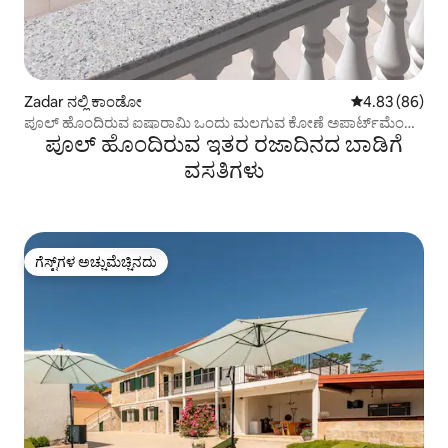
Zadar ನಲ್ಲಿ ಕಾಂಡೋ
5 ರಲ್ಲಿ 4.83 ಸರ
4.83 (86)
ಪೂಲ್ ಹೊಂದಿರುವ ಐಷಾರಾಮಿ ಒಂದು ಮಲಗುವ ಕೋಣೆ ಅಪಾರ್ಟ್‌ಮೆಂಟ್
ಪೂಲ್‌ ಹೊಂದಿರುವ ಇತರ ರಜಾದಿನದ ಬಾಡಿಗೆ
ನ್ಯಾಚುರಾ
ವಸತಿಗಳು
ಗೆಸ್ಟ್‌ಗಳ ಅಚ್ಚುಮೆಚ್ಚಿನದು
ಗೆಸ್ಟ್‌ಗಳ ಅಚ್ಚುಮೆಚ್ಚಿನದು