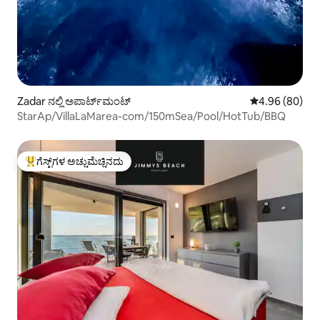
Zadar ನಲ್ಲಿ ಅಪಾರ್ಟ್‌ಮಂಟ್
5 ರಲ್ಲಿ 4.96 ಸರ
4.96 (80)
StarAp/VillaLaMarea-com/150mSea/Pool/HotTub/BBQ
ಗೆಸ್ಟ್‌ಗಳ ಅಚ್ಚುಮೆಚ್ಚಿನದು
ಗೆಸ್ಟ್‌ಗಳಿಗೆ ಅತಿ ಹೆಚ್ಚು ಅಚ್ಚುಮೆಚ್ಚಿನದು