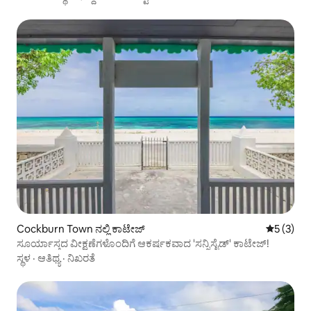
Cockburn Town ನಲ್ಲಿ ಕಾಟೇಜ್
5 ರಲ್ಲಿ 5 
5 (3)
ಸೂರ್ಯಾಸ್ತದ ವೀಕ್ಷಣೆಗಳೊಂದಿಗೆ ಆಕರ್ಷಕವಾದ 'ಸನ್ನಿಸೈಡ್' ಕಾಟೇಜ್!
ಸ್ಥಳ
·
ಆತಿಥ್ಯ
·
ನಿಖರತೆ