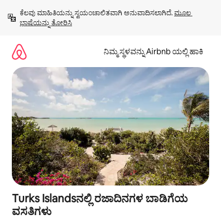
ವಿಷಯಕ್ಕೆ
ಕೆಲವು ಮಾಹಿತಿಯನ್ನು ಸ್ವಯಂಚಾಲಿತವಾಗಿ ಅನುವಾದಿಸಲಾಗಿದೆ. 
ಮೂಲ 
ಹೋಗಿ
ಭಾಷೆಯನ್ನು ತೋರಿಸಿ
ನಿಮ್ಮ ಸ್ಥಳವನ್ನು Airbnb ಯಲ್ಲಿ ಹಾಕಿ
Turks Islandsನಲ್ಲಿ ರಜಾದಿನಗಳ ಬಾಡಿಗೆಯ
ವಸತಿಗಳು