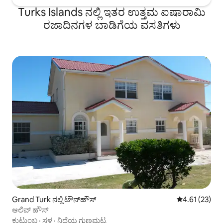
Turks Islands ನಲ್ಲಿ ಇತರ ಉತ್ತಮ ಐಷಾರಾಮಿ
ರಜಾದಿನಗಳ ಬಾಡಿಗೆಯ ವಸತಿಗಳು
Grand Turk ನಲ್ಲಿ ಟೌನ್‌ಹೌಸ್
5 ರಲ್ಲಿ 4.61 ಸರ
4.61 (23)
ಆಲಿವ್ ಹೌಸ್
ಕುಟುಂಬ
·
ಸ್ಥಳ
·
ನಿದ್ದೆಯ ಗುಣಮಟ್ಟ