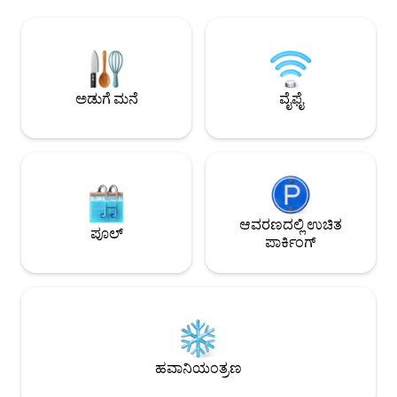
ನೋಟಗಳನ್ನು ನೀಡುತ್ತದೆ. ದಯವಿಟ್ಟು ಗಾಲ್ಫ್ ಕಾರ್ಟ್
ವಿಶಾಲವಾದ ಪ್ರದರ್ಶನವನ್ನು
ಬಾಡಿಗೆಗೆ ಪಡೆಯುವ ಬಗ್ಗೆ ವಿಚಾರಿಸಿ, ಇದರಿಂದ ನೀವು
Occ. ಮಾರಾಟ ತೆರಿಗೆಯನ್
ದ್ವೀಪವನ್ನು ಆರಾಮವಾಗಿ ಅನ್ವೇಷಿಸಬಹುದು ಮತ್ತು
ನಿರ್ಮಿಸಲಾಗಿದೆ. ವಿಮಾನ
ದ್ವೀಪದ ಅನೇಕ ಅದ್ಭುತ ಹವಳಿ ಮರಳಿನ
ಯಾವುದೇ ಶುಲ್ಕಗಳಿಲ್ಲ. ನೀವು ಇದನ್ನು ಇಲ್ಲಿ
ಕಡಲತೀರಗಳನ್ನು ತಲುಪಬಹುದು.
ಇಷ್ಟಪಡುತ್ತೀರಿ.
www.reefhousegr
ಅಡುಗೆ ಮನೆ
ವೈಫೈ
ಆವರಣದಲ್ಲಿ ಉಚಿತ
ಪೂಲ್
ಪಾರ್ಕಿಂಗ್
ಹವಾನಿಯಂತ್ರಣ