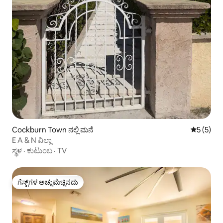
Cockburn Town ನಲ್ಲಿ ಮನೆ
5 ರಲ್ಲಿ 5 
5 (5)
E A & N ವಿಲ್ಲಾ
ಸ್ಥಳ
·
ಕುಟುಂಬ
·
TV
ಗೆಸ್ಟ್‌ಗಳ ಅಚ್ಚುಮೆಚ್ಚಿನದು
ಗೆಸ್ಟ್‌ಗಳ ಅಚ್ಚುಮೆಚ್ಚಿನದು