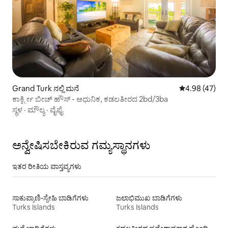
Grand Turk ನಲ್ಲಿ ಮನೆ
5 ರಲ್ಲಿ 4.98 ಸರ
4.98 (47)
ಕಾರ್ಕ್ಟ್ರೀ ಬೀಚ್ ಹೌಸ್ - ಆಧುನಿಕ, ಕಡಲತೀರದ 2bd/3ba
ಸ್ಥಳ
·
ಮೌಲ್ಯ
·
ವೈಫೈ
ಅನ್ವೇಷಿಸಬೇಕಿರುವ ಗಮ್ಯಸ್ಥಾನಗಳು
ಇತರ ರೀತಿಯ ವಾಸ್ತವ್ಯಗಳು
ಸಾಕುಪ್ರಾಣಿ-ಸ್ನೇಹಿ ಬಾಡಿಗೆಗಳು
ಜಲಾಭಿಮುಖ ಬಾಡಿಗೆಗಳು
Turks Islands
Turks Islands