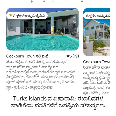
ಗೆಸ್ಟ್‌ಗಳ ಅಚ್ಚುಮೆಚ್ಚಿನದು
ಗೆಸ್ಟ್‌ಗಳ ಅಚ್ಚುಮೆಚ್ಚಿನ
ಗೆಸ್ಟ್‌ಗಳಿಗೆ ಅತಿ ಹೆಚ್ಚು ಅಚ್ಚುಮೆಚ್ಚಿನದು
ಗೆಸ್ಟ್‌ಗಳ ಅಚ್ಚುಮೆಚ್ಚಿನ
Cockburn Town ನಲ್ಲಿ ಮನೆ
5 ರಲ್ಲಿ 5 ಸರಾಸರಿ ರೇಟಿಂಗ್, 19 ವಿ
5 (19)
ಹೊಸ ಲಿಸ್ಟಿಂಗ್. ಉಸಿರುಕಟ್ಟಿಸುವ ಸಮುದ್ರದ
Cockburn Town ನಲ್
ವೀಕ್ಷಣೆಗಳು.
ಪಾರ್ಟ್‌ಮಂಟ್
ಕ್ಯಾಕ್ಟಸ್ ಹೌಸ್ ಗ್ರ್ಯಾಂಡ್ ಟರ್ಕ್ ದ್ವೀಪದ
ರೀಫ್ ಹೌಸ್ ನಾರ್ತ್ ಬೀಚ
ಕಡಲತೀರದಲ್ಲಿದೆ ಮತ್ತು ಅಡೆತಡೆಯಿಲ್ಲದ ಸಮುದ್ರದ
ಗ್ರ್ಯಾಂಡ್ ಟರ್ಕ್‌ನಲ್ಲಿ 
ವೀಕ್ಷಣೆಗಳನ್ನು ಹೊಂದಿದೆ. ನಮ್ಮ ಖಾಸಗಿ ಮನೆಯಲ್ಲಿ
ಅನ್ನು ಅತ್ಯುತ್ತಮ ಸ್ಥಳಗ
ಪ್ಲಂಜ್ ಪೂಲ್ ಇದೆ. ಮುಖ್ಯ ಸೂಟ್ ನಾಲ್ಕು ಪೀಸ್‌ಗಳ
ಪರಿಗಣಿಸಲಾಗಿದೆ. 2018 TA ಸರ್ಟಿಫಿಕೇಟ್ ಆಫ್
ಎನ್‌ಸೂಟ್ ಮತ್ತು ವಾಕ್ ಇನ್ ಕ್ಲೋಸೆಟ್ ಅನ್ನು
ಸ್ಥಳ
·
ಕುಟುಂಬ
·
ಹತ್ತಿರದಲ್ಲಿರುವವು
ಎಕ್ಸಲೆನ್ಸ್. ನಾವು ಕಡಲತೀರದಲ್ಲಿದ್ದೇವೆ. ಎರಡೂ
ಹೊಂದಿದೆ. ಲಾಂಡ್ರಿ ಮತ್ತು ಗೌರ್ಮೆಟ್ ಅಡುಗೆಮನೆ.
ಸೂಟ್‌ಗಳು ಸಕ್ಕರೆ ಬಿಳ
ಸ್ಥಳ
·
ಮೌಲ್ಯ
·
ಗ್ರಿಲ್
ಕಿಂಗ್ ಗಾತ್ರದ ಹಾಸಿಗೆಗಳಿರುವ ಇನ್ನೂ ಎರಡು
Turks Islands ನ ಐಷಾರಾಮಿ ರಜಾದಿನಗಳ
ಸ್ಪಷ್ಟ ವೈಡೂರ್ಯದ ನೀರನ
ಬೆಡ್‌ರೂಮ್‌ಗಳು ಮತ್ತು ಮೂರು ಪೀಸ್‌ಗಳ ಹಂಚಿಕೆಯ
ಮತ್ತು ಸುಂದರವಾಗಿ ಅಲ
ಬಾಡಿಗೆಯ ವಸತಿಗಳಿಗೆ ಜನಪ್ರಿಯ ಸೌಲಭ್ಯಗಳು
ವಾಶ್‌ರೂಮ್. ಲಿವಿಂಗ್ ಪ್ರದೇಶವು ಸಾಕಷ್ಟು
ಸಾಗರಕ್ಕೆ ಪಶ್ಚಿಮಕ್ಕೆ ಎ
ಸ್ಥಳಾವಕಾಶ ಮತ್ತು ವೈಡೂರ್ಯದ ಸಮುದ್ರದ
ಮುಖಮಂಟಪಗಳಲ್ಲಿ ಖಾಸಗಿ