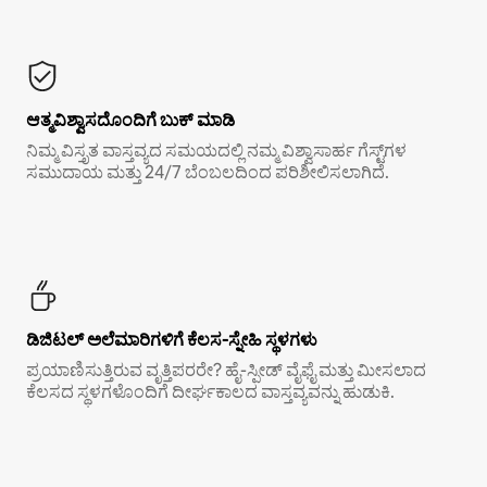
ಆತ್ಮವಿಶ್ವಾಸದೊಂದಿಗೆ ಬುಕ್ ಮಾಡಿ
ನಿಮ್ಮ ವಿಸ್ತೃತ ವಾಸ್ತವ್ಯದ ಸಮಯದಲ್ಲಿ ನಮ್ಮ ವಿಶ್ವಾಸಾರ್ಹ ಗೆಸ್ಟ್‌ಗಳ
ಸಮುದಾಯ ಮತ್ತು 24/7 ಬೆಂಬಲದಿಂದ ಪರಿಶೀಲಿಸಲಾಗಿದೆ.
ಡಿಜಿಟಲ್ ಅಲೆಮಾರಿಗಳಿಗೆ ಕೆಲಸ-ಸ್ನೇಹಿ ಸ್ಥಳಗಳು
ಪ್ರಯಾಣಿಸುತ್ತಿರುವ ವೃತ್ತಿಪರರೇ? ಹೈ-ಸ್ಪೀಡ್ ವೈಫೈ ಮತ್ತು ಮೀಸಲಾದ
ಕೆಲಸದ ಸ್ಥಳಗಳೊಂದಿಗೆ ದೀರ್ಘಕಾಲದ ವಾಸ್ತವ್ಯವನ್ನು ಹುಡುಕಿ.