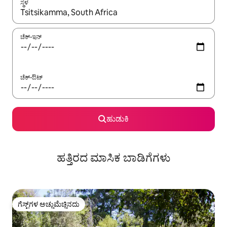
ಸ್ಥಳ
ಫಲಿತಾಂಶಗಳು ಲಭ್ಯವಿರುವಾಗ, ಅಪ್ ಮತ್ತು ಡೌನ್ ಬಾಣದ ಕೀಲಿಗಳೊಂದಿಗೆ ನ್ಯಾವಿಗೇಟ
ಚೆಕ್-ಇನ್
ಚೆಕ್-ಔಟ್
ಹುಡುಕಿ
ಹತ್ತಿರದ ಮಾಸಿಕ ಬಾಡಿಗೆಗಳು
ಗೆಸ್ಟ್‌ಗಳ ಅಚ್ಚುಮೆಚ್ಚಿನದು
ಗೆಸ್ಟ್‌ಗಳ ಅಚ್ಚುಮೆಚ್ಚಿನದು