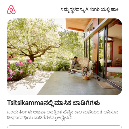
ವಿಷಯಕ್ಕೆ
ಹೋಗಿ
ನಿಮ್ಮ ಸ್ಥಳವನ್ನು Airbnb ಯಲ್ಲಿ ಹಾಕಿ
Tsitsikammaನಲ್ಲಿ ಮಾಸಿಕ ಬಾಡಿಗೆಗಳು
ಒಂದು ತಿಂಗಳು ಅಥವಾ ಅದಕ್ಕಿಂತ ಹೆಚ್ಚಿನ ಕಾಲ ಮನೆಯಂತೆ ಅನಿಸುವ
ದೀರ್ಘಾವಧಿಯ ಬಾಡಿಗೆಗಳನ್ನು ಅನ್ವೇಷಿಸಿ.