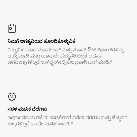
ನಿಮಗೆ ಅಗತ್ಯವಿರುವ ಹೊಂದಿಕೊಳ್ಳುವಿಕೆ
ನಿಮ್ಮ ನಿಖರವಾದ ಮೂವ್-ಇನ್ ಮತ್ತು ಮೂವ್-ಔಟ್ ದಿನಾಂಕಗಳನ್ನು
ಆಯ್ಕೆ ಮಾಡಿ ಮತ್ತು ಯಾವುದೇ ಹೆಚ್ಚುವರಿ ಬದ್ಧತೆ ಅಥವಾ
ಕಾಗದಪತ್ರಗಳಿಲ್ಲದೆ ಆನ್‌ಲೈನ್‌ನಲ್ಲಿ ಸುಲಭವಾಗಿ ಬುಕ್ ಮಾಡಿ.*
ಸರಳ ಮಾಸಿಕ ಬೆಲೆಗಳು
ದೀರ್ಘಾವಧಿಯ ರಜೆಯ ಬಾಡಿಗೆಗಳಿಗೆ ವಿಶೇಷ ದರಗಳು ಮತ್ತು ಹೆಚ್ಚುವರಿ
ಶುಲ್ಕಗಳಿಲ್ಲದೆ ಒಂದೇ ಮಾಸಿಕ ಪಾವತಿ.*