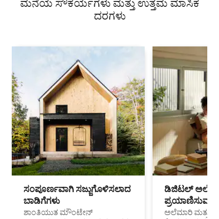
ಮನೆಯ ಸೌಕರ್ಯಗಳು ಮತ್ತು ಉತ್ತಮ ಮಾಸಿಕ
ದರಗಳು
ಸಂಪೂರ್ಣವಾಗಿ ಸಜ್ಜುಗೊಳಿಸಲಾದ
ಡಿಜಿಟಲ್ ಅಲೆಮಾ
ಬಾಡಿಗೆಗಳು
ಪ್ರಯಾಣಿಸುವ ವೃತ
ಶಾಂತಿಯುತ ಮೌಂಟೇನ್
ಅಲೆಮಾರಿ ಮತ್ತು ದೂ