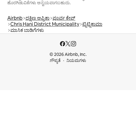
ಹೊರಗಿಡುವಿಕೆಗಳು ಅನ್ವಯವಾಗಬಹುದು.
Airbnb
ದಕ್ಷಿಣ ಆಫ್ರಿಕಾ
ಪೂರ್ವ ಕೇಪ್
Chris Hani District Municipality
ಟ್ಸಿಟ್ಸಿಕಾಮಾ
ಮಾಸಿಕ ಬಾಡಿಗೆಗಳು
© 2026 Airbnb, Inc.
ಗೌಪ್ಯತೆ
ನಿಯಮಗಳು