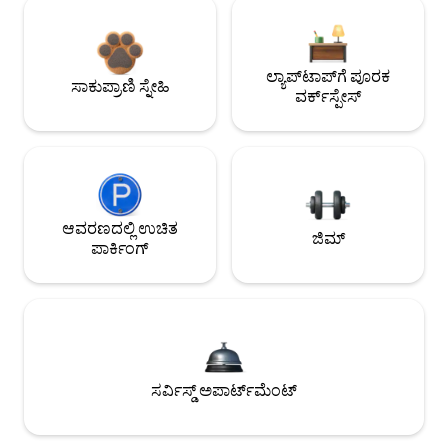
ಲ್ಯಾಪ್‌ಟಾಪ್‌ಗೆ ಪೂರಕ
ಸಾಕುಪ್ರಾಣಿ ಸ್ನೇಹಿ
ವರ್ಕ್‌ಸ್ಪೇಸ್
ಆವರಣದಲ್ಲಿ ಉಚಿತ
ಜಿಮ್
ಪಾರ್ಕಿಂಗ್
ಸರ್ವಿಸ್ಡ್ ಅಪಾರ್ಟ್‌ಮೆಂಟ್