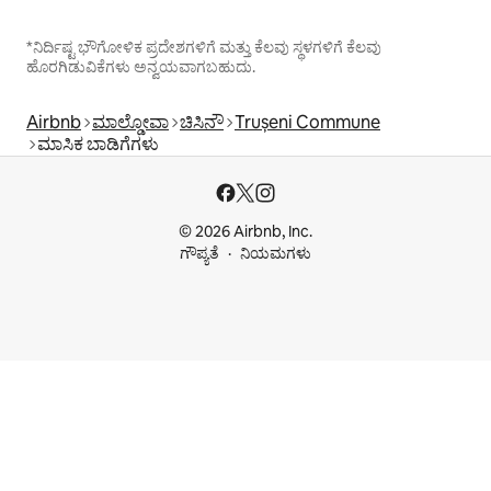
*ನಿರ್ದಿಷ್ಟ ಭೌಗೋಳಿಕ ಪ್ರದೇಶಗಳಿಗೆ ಮತ್ತು ಕೆಲವು ಸ್ಥಳಗಳಿಗೆ ಕೆಲವು
ಹೊರಗಿಡುವಿಕೆಗಳು ಅನ್ವಯವಾಗಬಹುದು.
Airbnb
ಮಾಲ್ಡೋವಾ
ಚಿಸಿನೌ
Trușeni Commune
ಮಾಸಿಕ ಬಾಡಿಗೆಗಳು
© 2026 Airbnb, Inc.
ಗೌಪ್ಯತೆ
ನಿಯಮಗಳು