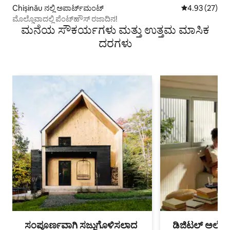
Chișinău ನಲ್ಲಿ ಅಪಾರ್ಟ್‌ಮಂಟ್
5 ರಲ್ಲಿ 4.93 ಸರ
4.93 (27)
ಮೊಲ್ಡೊವಾದಲ್ಲಿ ಪೆಂಟ್‌ಹೌಸ್ ರಜಾದಿನ!
ಮನೆಯ ಸೌಕರ್ಯಗಳು ಮತ್ತು ಉತ್ತಮ ಮಾಸಿಕ
ದರಗಳು
ಸಂಪೂರ್ಣವಾಗಿ ಸಜ್ಜುಗೊಳಿಸಲಾದ
ಡಿಜಿಟಲ್ ಅಲೆಮಾ