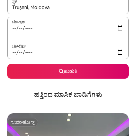
ಸ್ಥಳ
ಫಲಿತಾಂಶಗಳು ಲಭ್ಯವಿರುವಾಗ, ಅಪ್ ಮತ್ತು ಡೌನ್ ಬಾಣದ ಕೀಲಿಗಳೊಂದಿಗೆ ನ್ಯಾವಿಗೇಟ
ಚೆಕ್-ಇನ್
ಚೆಕ್-ಔಟ್
ಹುಡುಕಿ
ಹತ್ತಿರದ ಮಾಸಿಕ ಬಾಡಿಗೆಗಳು
ಸೂಪರ್‌ಹೋಸ್ಟ್
ಸೂಪರ್‌ಹೋಸ್ಟ್