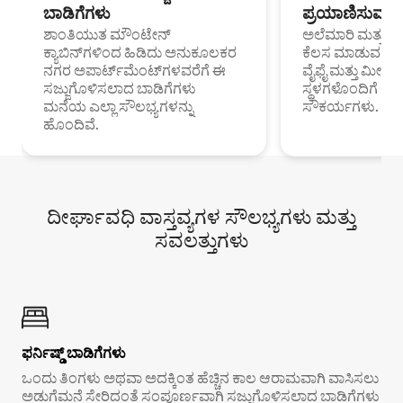
ಬಾಡಿಗೆಗಳು
ಪ್ರಯಾಣಿಸುವ ವೃತ
ಶಾಂತಿಯುತ ಮೌಂಟೇನ್
ಅಲೆಮಾರಿ ಮತ್ತು ದೂ
ಕ್ಯಾಬಿನ್‌ಗಳಿಂದ ಹಿಡಿದು ಅನುಕೂಲಕರ
ಕೆಲಸ ಮಾಡುವ ಪ್ರೊ
ನಗರ ಅಪಾರ್ಟ್‌ಮೆಂಟ್‌ಗಳವರೆಗೆ ಈ
ವೈಫೈ ಮತ್ತು ಮೀಸ
ಸಜ್ಜುಗೊಳಿಸಲಾದ ಬಾಡಿಗೆಗಳು
ಸ್ಥಳಗಳೊಂದಿಗೆ 
ಮನೆಯ ಎಲ್ಲಾ ಸೌಲಭ್ಯಗಳನ್ನು
ಸೌಕರ್ಯಗಳು.
ಹೊಂದಿವೆ.
ದೀರ್ಘಾವಧಿ ವಾಸ್ತವ್ಯಗಳ ಸೌಲಭ್ಯಗಳು ಮತ್ತು
ಸವಲತ್ತುಗಳು
ಫರ್ನಿಷ್ಡ್ ಬಾಡಿಗೆಗಳು
ಒಂದು ತಿಂಗಳು ಅಥವಾ ಅದಕ್ಕಿಂತ ಹೆಚ್ಚಿನ ಕಾಲ ಆರಾಮವಾಗಿ ವಾಸಿಸಲು
ಅಡುಗೆಮನೆ ಸೇರಿದಂತೆ ಸಂಪೂರ್ಣವಾಗಿ ಸಜ್ಜುಗೊಳಿಸಲಾದ ಬಾಡಿಗೆಗಳು