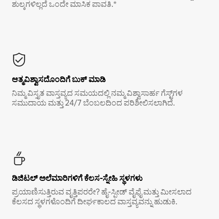
ಶುಲ್ಕಗಳಿಲ್ಲದೆ ಒಂದೇ ಮಾಸಿಕ ಪಾವತಿ.*
ಆತ್ಮವಿಶ್ವಾಸದೊಂದಿಗೆ ಬುಕ್ ಮಾಡಿ
ನಿಮ್ಮ ವಿಸ್ತೃತ ವಾಸ್ತವ್ಯದ ಸಮಯದಲ್ಲಿ ನಮ್ಮ ವಿಶ್ವಾಸಾರ್ಹ ಗೆಸ್ಟ್‌ಗಳ
ಸಮುದಾಯ ಮತ್ತು 24/7 ಬೆಂಬಲದಿಂದ ಪರಿಶೀಲಿಸಲಾಗಿದೆ.
ಡಿಜಿಟಲ್ ಅಲೆಮಾರಿಗಳಿಗೆ ಕೆಲಸ-ಸ್ನೇಹಿ ಸ್ಥಳಗಳು
ಪ್ರಯಾಣಿಸುತ್ತಿರುವ ವೃತ್ತಿಪರರೇ? ಹೈ-ಸ್ಪೀಡ್ ವೈಫೈ ಮತ್ತು ಮೀಸಲಾದ
ಕೆಲಸದ ಸ್ಥಳಗಳೊಂದಿಗೆ ದೀರ್ಘಕಾಲದ ವಾಸ್ತವ್ಯವನ್ನು ಹುಡುಕಿ.