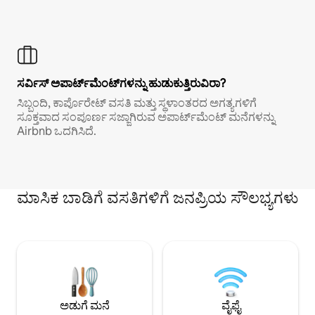
ಸರ್ವಿಸ್ ಅಪಾರ್ಟ್‌ಮೆಂಟ್‌ಗಳನ್ನು ಹುಡುಕುತ್ತಿರುವಿರಾ?
ಸಿಬ್ಬಂದಿ, ಕಾರ್ಪೊರೇಟ್ ವಸತಿ ಮತ್ತು ಸ್ಥಳಾಂತರದ ಅಗತ್ಯಗಳಿಗೆ
ಸೂಕ್ತವಾದ ಸಂಪೂರ್ಣ ಸಜ್ಜಾಗಿರುವ ಅಪಾರ್ಟ್‌ಮೆಂಟ್ ಮನೆಗಳನ್ನು
Airbnb ಒದಗಿಸಿದೆ.
ಮಾಸಿಕ ಬಾಡಿಗೆ ವಸತಿಗಳಿಗೆ ಜನಪ್ರಿಯ ಸೌಲಭ್ಯಗಳು
ಅಡುಗೆ ಮನೆ
ವೈಫೈ