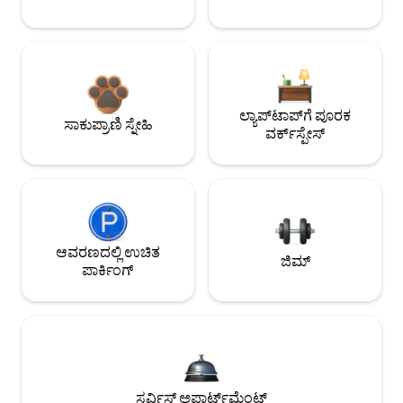
ಲ್ಯಾಪ್‌ಟಾಪ್‌ಗೆ ಪೂರಕ
ಸಾಕುಪ್ರಾಣಿ ಸ್ನೇಹಿ
ವರ್ಕ್‌ಸ್ಪೇಸ್
ಆವರಣದಲ್ಲಿ ಉಚಿತ
ಜಿಮ್
ಪಾರ್ಕಿಂಗ್
ಸರ್ವಿಸ್ಡ್ ಅಪಾರ್ಟ್‌ಮೆಂಟ್