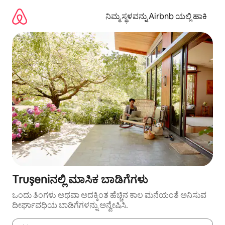
ವಿಷಯಕ್ಕೆ
ಹೋಗಿ
ನಿಮ್ಮ ಸ್ಥಳವನ್ನು Airbnb ಯಲ್ಲಿ ಹಾಕಿ
Truşeniನಲ್ಲಿ ಮಾಸಿಕ ಬಾಡಿಗೆಗಳು
ಒಂದು ತಿಂಗಳು ಅಥವಾ ಅದಕ್ಕಿಂತ ಹೆಚ್ಚಿನ ಕಾಲ ಮನೆಯಂತೆ ಅನಿಸುವ
ದೀರ್ಘಾವಧಿಯ ಬಾಡಿಗೆಗಳನ್ನು ಅನ್ವೇಷಿಸಿ.